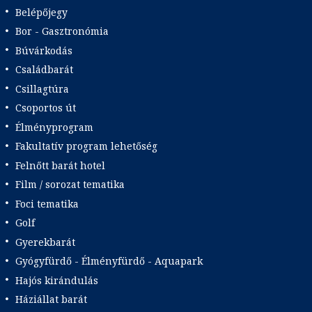
Belépőjegy
Bor - Gasztronómia
Búvárkodás
Családbarát
Csillagtúra
Csoportos út
Élményprogram
Fakultatív program lehetőség
Felnőtt barát hotel
Film / sorozat tematika
Foci tematika
Golf
Gyerekbarát
Gyógyfürdő - Élményfürdő - Aquapark
Hajós kirándulás
Háziállat barát