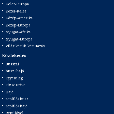
Kelet-Európa
Közel-Kelet
Közép-Amerika
Közép-Európa
Nyugat-Afrika
Nyugat-Európa
Világ körüli körutazás
Közlekedés
Busszal
busz+hajó
Egyénileg
Fly & Drive
Hajó
repülő+busz
repülő+hajó
Repülővel