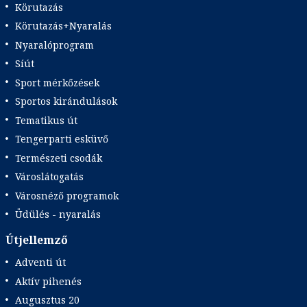
Körutazás
Körutazás+Nyaralás
Nyaralóprogram
Síút
Sport mérkőzések
Sportos kirándulások
Tematikus út
Tengerparti esküvő
Természeti csodák
Városlátogatás
Városnéző programok
Üdülés - nyaralás
Útjellemző
Adventi út
Aktív pihenés
Augusztus 20