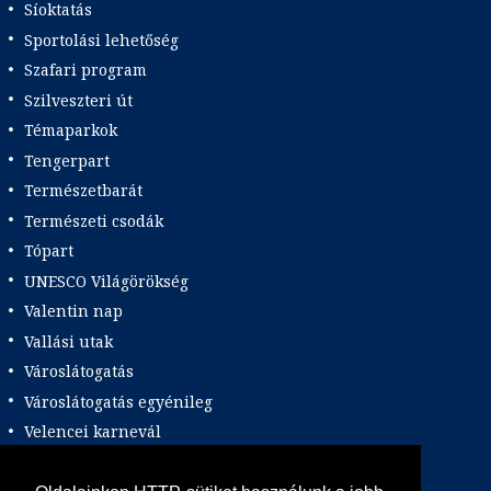
Síoktatás
Sportolási lehetőség
Szafari program
Szilveszteri út
Témaparkok
Tengerpart
Természetbarát
Természeti csodák
Tópart
UNESCO Világörökség
Valentin nap
Vallási utak
Városlátogatás
Városlátogatás egyénileg
Velencei karnevál
Vidéki felszállással