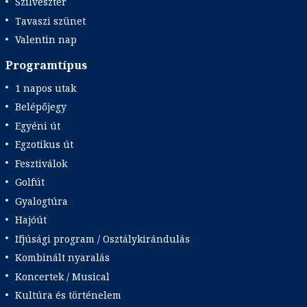
Szilveszter
Tavaszi szünet
Valentin nap
Programtípus
1 napos utak
Belépőjegy
Egyéni út
Egzotikus út
Fesztiválok
Golfút
Gyalogtúra
Hajóút
Ifjúsági program / Osztálykirándulás
Kombinált nyaralás
Koncertek / Musical
Kultúra és történelem