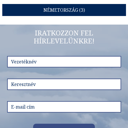
NÉMETORSZÁG (3)
IRATKOZZON FEL
HÍRLEVELÜNKRE!