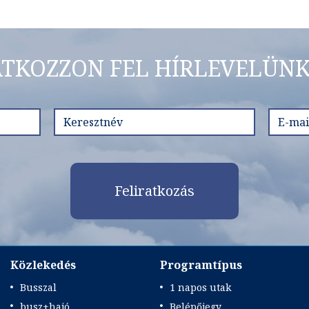
ATKOZZON FEL HÍRLEVELÜNK
Feliratkozás
Közlekedés
Programtípus
Busszal
1 napos utak
busz+hajó
Belépőjegy