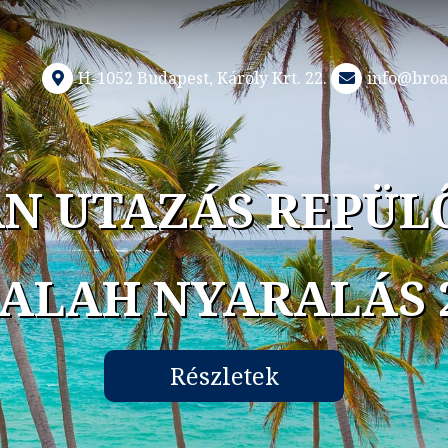
H-1052 Budapest, Károly Krt. 22.
info@broa
N UTAZÁS REPÜL
ALAH NYARALÁS 
Részletek