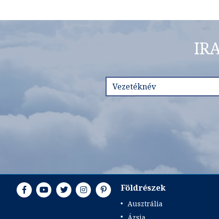
IR
Földrészek
Ausztrália
Ázsia