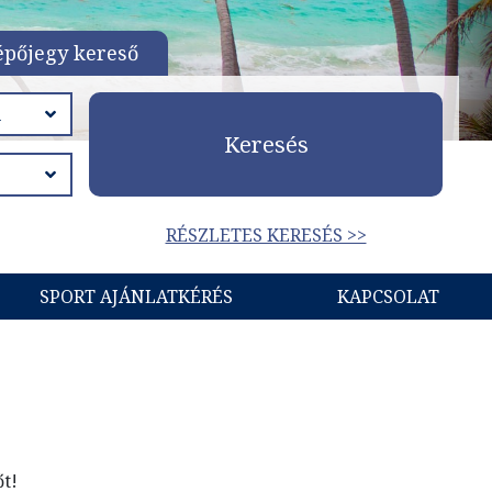
épőjegy kereső
Keresés
RÉSZLETES KERESÉS >>
SPORT AJÁNLATKÉRÉS
KAPCSOLAT
őt!