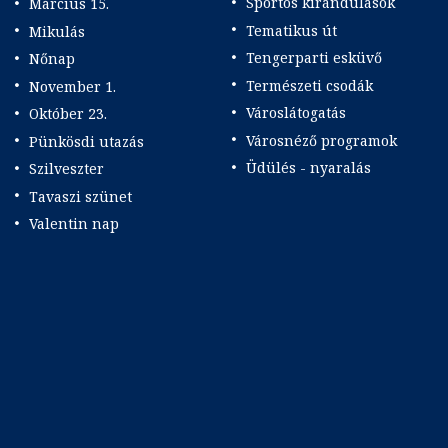
Sportos kirándulások
Március 15.
Tematikus út
Mikulás
Tengerparti esküvő
Nőnap
Természeti csodák
November 1.
Városlátogatás
Október 23.
Városnéző programok
Pünkösdi utazás
Üdülés - nyaralás
Szilveszter
Tavaszi szünet
Valentin nap