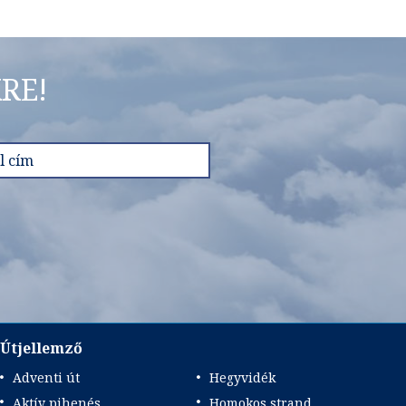
RE!
Útjellemző
Adventi út
Hegyvidék
Aktív pihenés
Homokos strand