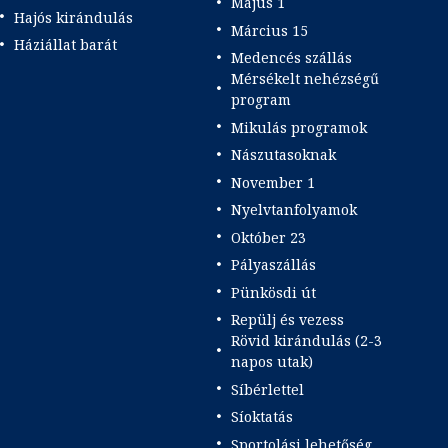
Május 1
Hajós kirándulás
Március 15
Háziállat barát
Medencés szállás
Mérsékelt nehézségű
program
Mikulás programok
Nászutasoknak
November 1
Nyelvtanfolyamok
Október 23
Pályaszállás
Pünkösdi út
Repülj és vezess
Rövid kirándulás (2-3
napos utak)
Síbérlettel
Síoktatás
Sportolási lehetőség