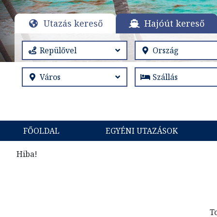
Utazás kereső
Hajóút kereső
FŐOLDAL
EGYÉNI UTAZÁSOK
Hiba!
T