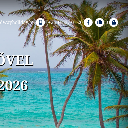
dwayholiday.hu
(+36 1) 327 01 20
0
ŐVEL
2026