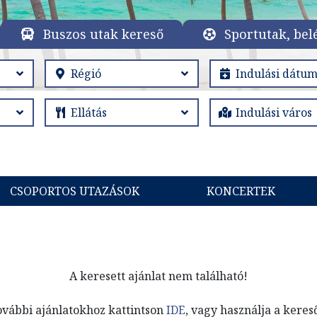
Buszos utak kereső
Sportutak, bel
CSOPORTOS UTAZÁSOK
KONCERTEK
A keresett ajánlat nem található!
ovábbi ajánlatokhoz kattintson
IDE
, vagy használja a keres