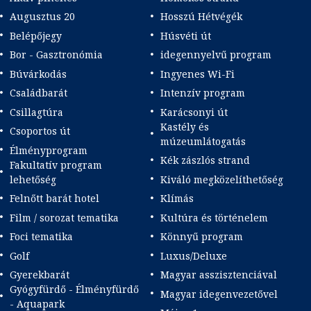
Augusztus 20
Hosszú Hétvégék
Belépőjegy
Húsvéti út
Bor - Gasztronómia
idegennyelvű program
Búvárkodás
Ingyenes Wi-Fi
Családbarát
Intenzív program
Csillagtúra
Karácsonyi út
Kastély és
Csoportos út
múzeumlátogatás
Élményprogram
Kék zászlós strand
Fakultatív program
lehetőség
Kiváló megközelíthetőség
Felnőtt barát hotel
Klímás
Film / sorozat tematika
Kultúra és történelem
Foci tematika
Könnyű program
Golf
Luxus/Deluxe
Gyerekbarát
Magyar asszisztenciával
Gyógyfürdő - Élményfürdő
Magyar idegenvezetővel
- Aquapark