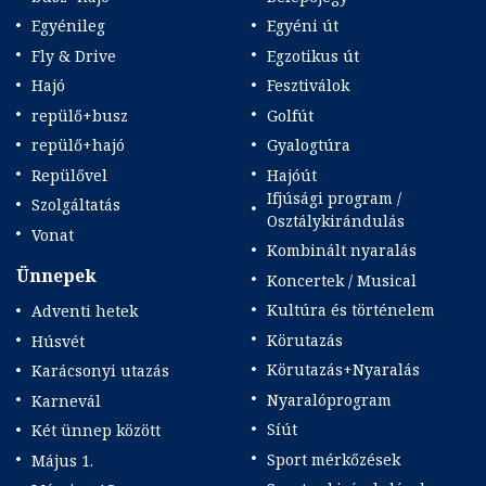
Egyénileg
Egyéni út
Fly & Drive
Egzotikus út
Hajó
Fesztiválok
repülő+busz
Golfút
repülő+hajó
Gyalogtúra
Repülővel
Hajóút
Ifjúsági program /
Szolgáltatás
Osztálykirándulás
Vonat
Kombinált nyaralás
Ünnepek
Koncertek / Musical
Kultúra és történelem
Adventi hetek
Körutazás
Húsvét
Körutazás+Nyaralás
Karácsonyi utazás
Nyaralóprogram
Karnevál
Síút
Két ünnep között
Sport mérkőzések
Május 1.