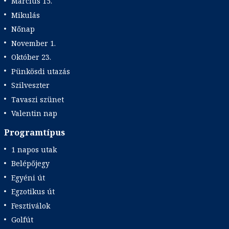
Március 15.
Mikulás
Nőnap
November 1.
Október 23.
Pünkösdi utazás
Szilveszter
Tavaszi szünet
Valentin nap
Programtípus
1 napos utak
Belépőjegy
Egyéni út
Egzotikus út
Fesztiválok
Golfút