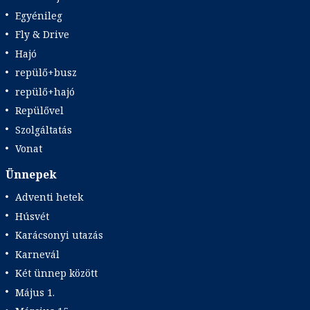
Egyénileg
Fly & Drive
Hajó
repülő+busz
repülő+hajó
Repülővel
Szolgáltatás
Vonat
Ünnepek
Adventi hetek
Húsvét
Karácsonyi utazás
Karnevál
Két ünnep között
Május 1.