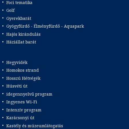
Foci tematika
Golf
Gyerekbarát
Gyógyfürdő - Élményfürdő - Aquapark
Hajós kirándulás
Háziállat barát
Hegyvidék
Homokos strand
Hosszú Hétvégék
Húsvéti út
idegennyelvű program
Ingyenes Wi-Fi
Intenzív program
Karácsonyi út
Kastély és múzeumlátogatás