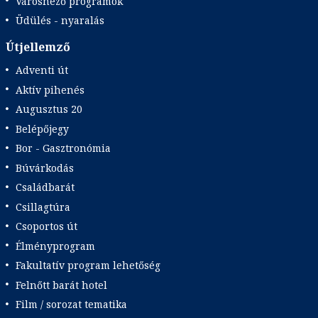
Városnéző programok
Üdülés - nyaralás
Útjellemző
Adventi út
Aktív pihenés
Augusztus 20
Belépőjegy
Bor - Gasztronómia
Búvárkodás
Családbarát
Csillagtúra
Csoportos út
Élményprogram
Fakultatív program lehetőség
Felnőtt barát hotel
Film / sorozat tematika