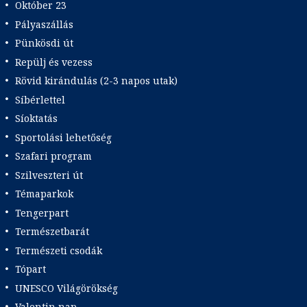
Október 23
Pályaszállás
Pünkösdi út
Repülj és vezess
Rövid kirándulás (2-3 napos utak)
Síbérlettel
Síoktatás
Sportolási lehetőség
Szafari program
Szilveszteri út
Témaparkok
Tengerpart
Természetbarát
Természeti csodák
Tópart
UNESCO Világörökség
Valentin nap