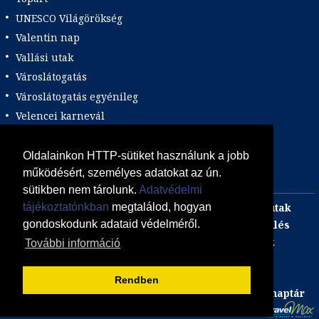
UNESCO Világörökség
Valentin nap
Vallási utak
Városlátogatás
Városlátogatás egyénileg
Velencei karnevál
Vidéki felszállással
Wellness
Oldalainkon HTTP-sütiket használunk a jobb
működésért, személyes adatokat az ún.
Zene tematika
sütikben nem tárolunk.
Adatvédelmi
Adults only
Incentive
Szilveszteri egzotikus utak
tájékoztatónkban
megtalálod, hogyan
Adventi utak
focijegy + szállás
Kombinált üdülés
gondoskodunk adataid védelméről.
Akciós Egzotikum
Gasztro utak
Luxushotelek
További információ
ÁSZF
Adatvédelmi Tájékoztató
Süti (cookie) tájékoztató
Rendben
Együttműködő állás portálunk
Utazás, nyaralás naptár
POWERED BY: