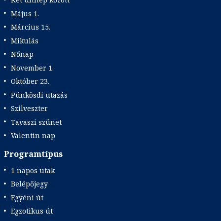
Május 1.
Március 15.
Mikulás
Nőnap
November 1.
Október 23.
Pünkösdi utazás
Szilveszter
Tavaszi szünet
Valentin nap
Programtípus
1 napos utak
Belépőjegy
Egyéni út
Egzotikus út