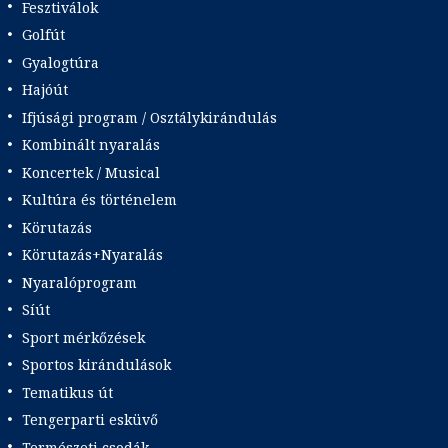
Fesztiválok
Golfút
Gyalogtúra
Hajóút
Ifjúsági program / Osztálykirándulás
Kombinált nyaralás
Koncertek / Musical
Kultúra és történelem
Körutazás
Körutazás+Nyaralás
Nyaralóprogram
Síút
Sport mérkőzések
Sportos kirándulások
Tematikus út
Tengerparti esküvő
Természeti csodák