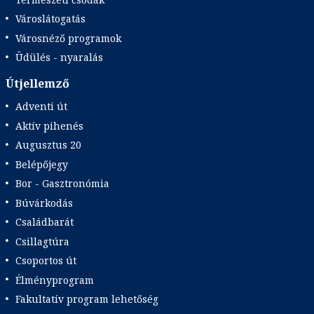
Városlátogatás
Városnéző programok
Üdülés - nyaralás
Útjellemző
Adventi út
Aktív pihenés
Augusztus 20
Belépőjegy
Bor - Gasztronómia
Búvárkodás
Családbarát
Csillagtúra
Csoportos út
Élményprogram
Fakultatív program lehetőség