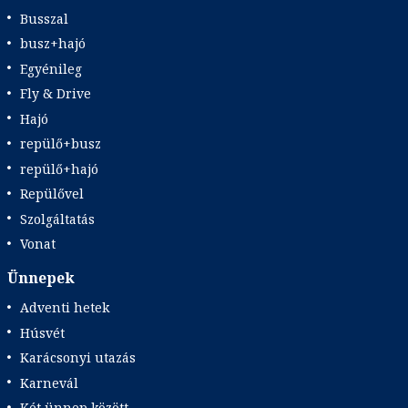
Busszal
busz+hajó
Egyénileg
Fly & Drive
Hajó
repülő+busz
repülő+hajó
Repülővel
Szolgáltatás
Vonat
Ünnepek
Adventi hetek
Húsvét
Karácsonyi utazás
Karnevál
Két ünnep között