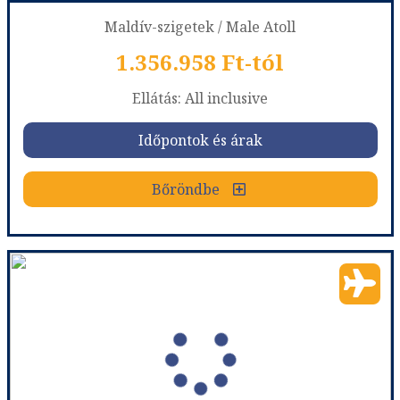
Maldív-szigetek / Male Atoll
1.356.958 Ft-tól
már 1.282.918 Ft-tól
Ellátás: All inclusive
Időpontok és árak
Időpontok és árak
Bőröndbe
Bőröndbe
Adaaran Club Rannalhi
Ország:
Maldív-szigetek
Város:
Kaafu Atoll
Utazás módja:
Repülővel
Ellátás:
All inclusive
Szálláskategória:
Hotel ****
Szobatípus:
Szoba Óceán Kilátás motorcsónakkal való utazással