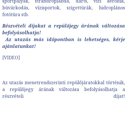
sportpályák, strandröplabda, darts, vízi aerobik,
búvárkodás, vízisportok, szigettúrák, hidroplános
fotótúra stb.
Részvételi díjakat a repülőjegy árának változása
befolyásolhatja!
Az utazás más időpontban is lehetséges, kérje
ajánlatunkat!
[VIDEO]
Az utazás menetrendszerinti repülőjáratokkal történik,
a repülőjegy árának változása befolyásolhatja a
részvételi díjat!