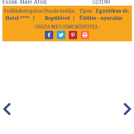
Észak-Male Atoll
523180
Szálláskategória:
Utazás módja:
Típus:
Egzotikus út,
Hotel ****
Repülővel
Üdülés - nyaralás
OSSZA MEG ISMERŐSEIVEL: