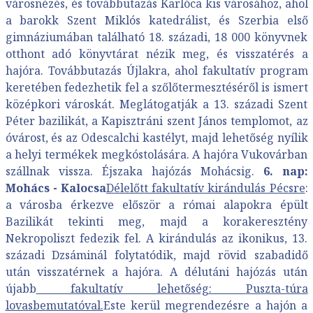
városnézés, és továbbutazás Karlóca kis városához, ahol
a barokk Szent Miklós katedrálist, és Szerbia első
gimnáziumában található 18. századi, 18 000 könyvnek
otthont adó könyvtárat nézik meg, és visszatérés a
hajóra. Továbbutazás Újlakra, ahol fakultatív program
keretében fedezhetik fel a szőlőtermesztéséről is ismert
középkori városkát. Meglátogatják a 13. századi Szent
Péter bazilikát, a Kapisztráni szent János templomot, az
óvárost, és az Odescalchi kastélyt, majd lehetőség nyílik
a helyi termékek megkóstolására. A hajóra Vukovárban
szállnak vissza. Éjszaka hajózás Mohácsig.
6. nap:
Mohács - Kalocsa
Délelőtt fakultatív kirándulás Pécsre
:
a városba érkezve először a római alapokra épült
Bazilikát tekinti meg, majd a korakeresztény
Nekropoliszt fedezik fel. A kirándulás az ikonikus, 13.
századi Dzsáminál folytatódik, majd rövid szabadidő
után visszatérnek a hajóra. A délutáni hajózás után
újabb
fakultatív lehetőség:
Puszta-túra
lovasbemutatóval.
Este kerül megrendezésre a hajón a