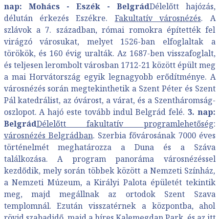
nap: Mohács - Eszék - Belgrád
Délelőtt hajózás,
délután érkezés Eszékre.
F
akultatív városnézés
. A
szlávok a 7. században, római romokra építették fel
virágzó városukat, melyet 1526-ban elfoglaltak a
törökök, és 160 évig uralták. Az 1687-ben visszafoglalt,
és teljesen lerombolt városban 1712-21 között épült meg
a mai Horvátország egyik legnagyobb erődítménye. A
városnézés során megtekinthetik a Szent Péter és Szent
Pál katedrálist, az óvárost, a várat, és a Szentháromság-
oszlopot. A hajó este tovább indul Belgrád felé.
3. nap:
Belgrád
Délelőtt fakultatív programlehetőség
:
városnézés Belgrádban
. Szerbia fővárosának 7000 éves
történelmét meghatározza a Duna és a Száva
találkozása. A program panoráma városnézéssel
kezdődik, mely során többek között a Nemzeti Színház,
a Nemzeti Múzeum, a Királyi Palota épületét tekintik
meg, majd megállnak az ortodok Szent Szava
templomnál. Ezután visszatérnek a központba, ahol
rövid szabadidő, majd a híres Kalemegdan Park, és az itt