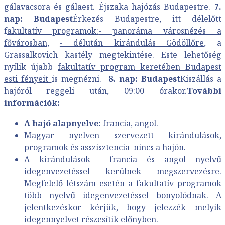
gálavacsora és gálaest. Éjszaka hajózás Budapestre.
7.
nap: Budapest
Érkezés Budapestre, itt délelőtt
f
akultatív programok:
- panoráma városnézés a
fővárosban
,
- délután kirándulás Gödöllőre
, a
Grassalkovich kastély megtekintése. Este lehetőség
nyílik újabb
fakultatív program keretében Budapest
esti fényeit
is megnézni.
8. nap: Budapest
Kiszállás a
hajóról reggeli után, 09:00 órakor.
További
információk:
A hajó alapnyelve:
francia, angol.
Magyar nyelven szervezett kirándulások,
programok és asszisztencia
nincs
a hajón.
A kirándulások francia és angol nyelvű
idegenvezetéssel kerülnek megszervezésre.
Megfelelő létszám esetén a fakultatív programok
több nyelvű idegenvezetéssel bonyolódnak. A
jelentkezéskor kérjük, hogy jelezzék melyik
idegennyelvet részesítik előnyben.