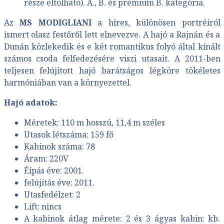
része eltolható). A., B. és prémium B. kategória.
Az
MS MODIGLIANI
a híres, különösen portréiról
ismert olasz festőről lett elnevezve. A hajó a Rajnán és a
Dunán közlekedik és e két romantikus folyó által kínált
számos csoda felfedezésére viszi utasait. A 2011-ben
teljesen felújított hajó barátságos légköre tökéletes
harmóniában van a környezettel.
Hajó adatok:
Méretek: 110 m hosszú, 11,4 m széles
Utasok létszáma: 159 fő
Kabinok száma: 78
Áram: 220V
Éípás éve: 2001.
felújítás éve: 2011.
Utasfedélzet: 2
Lift: nincs
A kabinok átlag mérete: 2 és 3 ágyas kabin: kb.