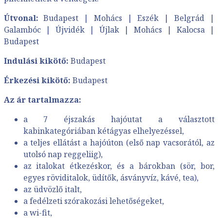
Útvonal:
Budapest | Mohács | Eszék | Belgrád |
Galambóc | Újvidék | Újlak | Mohács | Kalocsa |
Budapest
Indulási kikötő:
Budapest
Érkezési kikötő:
Budapest
Az ár tartalmazza:
a 7 éjszakás hajóutat a választott
kabinkategóriában kétágyas elhelyezéssel,
a teljes ellátást a hajóúton (első nap vacsorától, az
utolsó nap reggeliig),
az italokat étkezéskor, és a bárokban (sör, bor,
egyes röviditalok, üdítők, ásványvíz, kávé, tea),
az üdvözlő italt,
a fedélzeti szórakozási lehetőségeket,
a wi-fit,