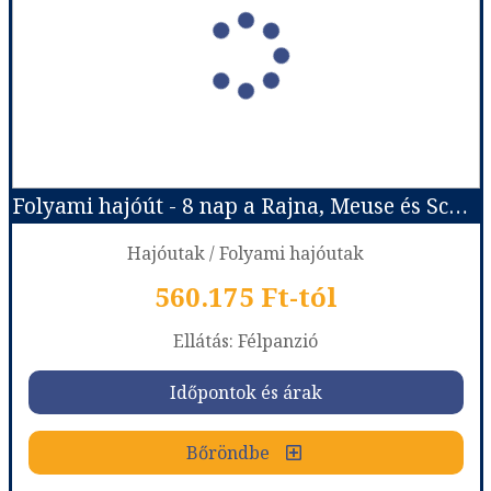
Ország:
Hajóutak
Város:
Folyami hajóutak
Utazás módja:
Hajó
Ellátás:
Teljes ellátás
Szálláskategória:
Program szerint
Szobatípus:
Kétágyas ablakos kabinban (főfedélzet-középen), 2 felnőtt
Időtartam:
4 éj
Folyami hajóút - 8 nap a Rajna, Meuse és Scheldt mentén - nickoSPIRIT (Hajó)
Időpont: 2026-08-11 | 4 éj
Hajóutak / Folyami hajóutak
560.175 Ft-tól
már 230.615 Ft-tól
Ellátás: Félpanzió
Időpontok és árak
Időpontok és árak
Bőröndbe
Bőröndbe