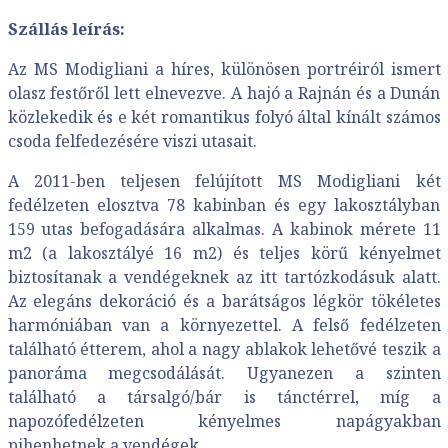
Szállás leírás:
Az MS Modigliani a híres, különösen portréiról ismert
olasz festőről lett elnevezve. A hajó a Rajnán és a Dunán
közlekedik és e két romantikus folyó által kínált számos
csoda felfedezésére viszi utasait.
A 2011-ben teljesen felújított MS Modigliani két
fedélzeten elosztva 78 kabinban és egy lakosztályban
159 utas befogadására alkalmas. A kabinok mérete 11
m2 (a lakosztályé 16 m2) és teljes körű kényelmet
biztosítanak a vendégeknek az itt tartózkodásuk alatt.
Az elegáns dekoráció és a barátságos légkör tökéletes
harmóniában van a környezettel. A felső fedélzeten
található étterem, ahol a nagy ablakok lehetővé teszik a
panoráma megcsodálását. Ugyanezen a szinten
található a társalgó/bár is tánctérrel, míg a
napozófedélzeten kényelmes napágyakban
pihenhetnek a vendégek.