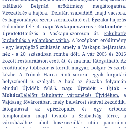
található Belgrád erődítmény meglátogatása.
Visszatérés a hajóra. Délután szabadidő, majd vacsora,
és hagyományos szerb szórakoztató est. Éjszaka hajózás
Galambóc felé.
4. nap: Vaskapu-szoros - Galambóc -
Újvidék
Hajózás a Vaskapu-szoroson át.
Fakultatív
kirándulás a galambóci várba
. A középkori erődítmény
- egy lenyűgöző sziklavár, amely a Vaskapu bejáratára
néz - a 20. században romba dőlt. A vár 2005 és 2016
között restauráláson esett át, és ma már látogatható. Az
erődítmény többször is került magyar, bolgár és szerb
kézbe. A Trónok Harca című sorozat egyik forgatási
helyszínéül is szolgált. A hajó az éjszaka folyamán
elindul Újvidék felé.
5. nap: Újvidék - Újlak -
Mohács
Délelőtt fakultatív városnézés Újvidéken
, a
Vajdaság fővárosában, mely belvárosi sétával kezdődik,
látogatással az episzkopális, és egy ortodox
templomban, majd tovább a Szabadság térre, a
városházához, ahol buszraszállás után panoráma