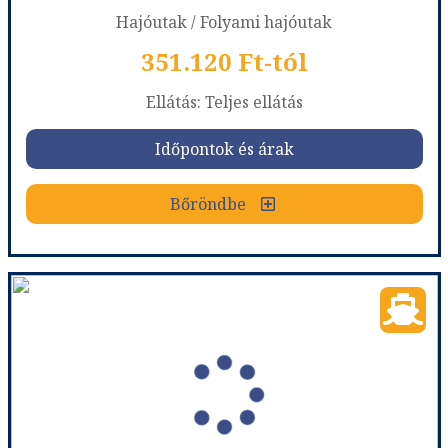
Hajóutak / Folyami hajóutak
351.120 Ft-tól
Ellátás: Teljes ellátás
Időpontok és árak
Bőröndbe
Folyami hajóút - Budapesttől Passauig - MS Modigliani (Hajó)
Ország:
Hajóutak
Város:
Folyami hajóutak
Utazás módja:
Hajó
Ellátás:
Teljes ellátás
Szálláskategória:
Program szerint
Szobatípus:
Kétágyas, ablakos kabin (első/alsó fő fedélzet) B.kat., 2 felnőtt