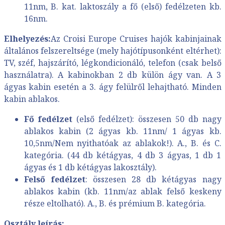
11nm, B. kat. laktoszály a fő (első) fedélzeten kb.
16nm.
Elhelyezés:
Az Croisi Europe Cruises hajók kabinjainak
általános felszereltsége (mely hajótípusonként eltérhet):
TV, széf, hajszárító, légkondicionáló, telefon (csak belső
használatra). A kabinokban 2 db külön ágy van. A 3
ágyas kabin esetén a 3. ágy felülről lehajtható. Minden
kabin ablakos.
Fő fedélzet
(első fedélzet): összesen 50 db nagy
ablakos kabin (2 ágyas kb. 11nm/ 1 ágyas kb.
10,5nm/Nem nyithatóak az ablakok!). A., B. és C.
kategória. (44 db kétágyas, 4 db 3 ágyas, 1 db 1
ágyas és 1 db kétágyas lakosztály).
Felső fedélzet
: összesen 28 db kétágyas nagy
ablakos kabin (kb. 11nm/az ablak felső keskeny
része eltolható). A., B. és prémium B. kategória.
Osztály leírás: