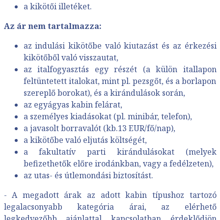
a kikötői illetéket.
Az ár nem tartalmazza:
az indulási kikötőbe való kiutazást és az érkezési
kikötőből való visszautat,
az italfogyasztás egy részét (a külön itallapon
feltüntetett italokat, mint pl. pezsgőt, és a borlapon
szereplő borokat), és a kirándulások során,
az egyágyas kabin felárat,
a személyes kiadásokat (pl. minibár, telefon),
a javasolt borravalót (kb.13 EUR/fő/nap),
a kikötőbe való eljutás költségét,
a fakultatív parti kirándulásokat (melyek
befizethetők előre irodánkban, vagy a fedélzeten),
az utas- és útlemondási biztosítást.
- A megadott árak az adott kabin típushoz tartozó
legalacsonyabb kategória árai, az elérhető
legkedvezőbb ajánlattal kapcsolatban érdeklődjön