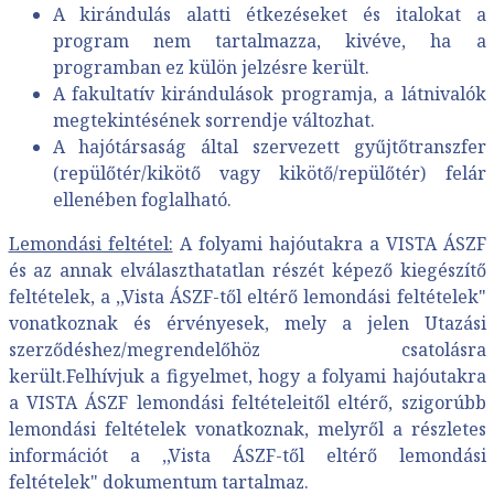
A kirándulás alatti étkezéseket és italokat a
program nem tartalmazza, kivéve, ha a
programban ez külön jelzésre került.
A fakultatív kirándulások programja, a látnivalók
megtekintésének sorrendje változhat.
A hajótársaság által szervezett gyűjtőtranszfer
(repülőtér/kikötő vagy kikötő/repülőtér) felár
ellenében foglalható.
Lemondási feltétel:
A folyami hajóutakra a VISTA ÁSZF
és az annak elválaszthatatlan részét képező kiegészítő
feltételek, a ,,Vista ÁSZF-től eltérő lemondási feltételek"
vonatkoznak és érvényesek, mely a jelen Utazási
szerződéshez/megrendelőhöz csatolásra
került.Felhívjuk a figyelmet, hogy a folyami hajóutakra
a VISTA ÁSZF lemondási feltételeitől eltérő, szigorúbb
lemondási feltételek vonatkoznak, melyről a részletes
információt a ,,Vista ÁSZF-től eltérő lemondási
feltételek" dokumentum tartalmaz.