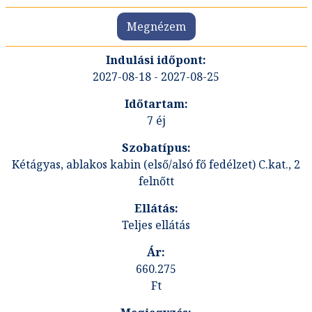
Megnézem
2027-08-18 - 2027-08-25
7 éj
Kétágyas, ablakos kabin (első/alsó fő fedélzet) C.kat., 2
felnőtt
Teljes ellátás
660.275
Ft