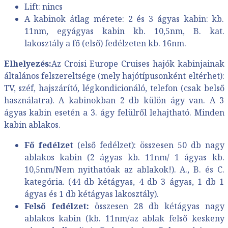
Lift: nincs
A kabinok átlag mérete: 2 és 3 ágyas kabin: kb.
11nm, egyágyas kabin kb. 10,5nm, B. kat.
lakosztály a fő (első) fedélzeten kb. 16nm.
Elhelyezés:
Az Croisi Europe Cruises hajók kabinjainak
általános felszereltsége (mely hajótípusonként eltérhet):
TV, széf, hajszárító, légkondicionáló, telefon (csak belső
használatra). A kabinokban 2 db külön ágy van. A 3
ágyas kabin esetén a 3. ágy felülről lehajtható. Minden
kabin ablakos.
Fő fedélzet
(első fedélzet): összesen 50 db nagy
ablakos kabin (2 ágyas kb. 11nm/ 1 ágyas kb.
10,5nm/Nem nyithatóak az ablakok!). A., B. és C.
kategória. (44 db kétágyas, 4 db 3 ágyas, 1 db 1
ágyas és 1 db kétágyas lakosztály).
Felső fedélzet:
összesen 28 db kétágyas nagy
ablakos kabin (kb. 11nm/az ablak felső keskeny