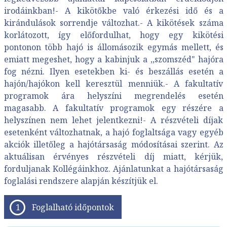
irodáinkban!- A kikötőkbe való érkezési idő és a
kirándulások sorrendje változhat.- A kikötések száma
korlátozott, így előfordulhat, hogy egy kikötési
pontonon több hajó is állomásozik egymás mellett, és
emiatt megeshet, hogy a kabinjuk a ,,szomszéd" hajóra
fog nézni. Ilyen esetekben ki- és beszállás esetén a
hajón/hajókon kell keresztül menniük.- A fakultatív
programok ára helyszíni megrendelés esetén
magasabb. A fakultatív programok egy részére a
helyszínen nem lehet jelentkezni!- A részvételi díjak
esetenként változhatnak, a hajó foglaltsága vagy egyéb
akciók illetőleg a hajótársaság módosításai szerint. Az
aktuálisan érvényes részvételi díj miatt, kérjük,
forduljanak Kollégáinkhoz. Ajánlatunkat a hajótársaság
foglalási rendszere alapján készítjük el.
Foglalható időpontok