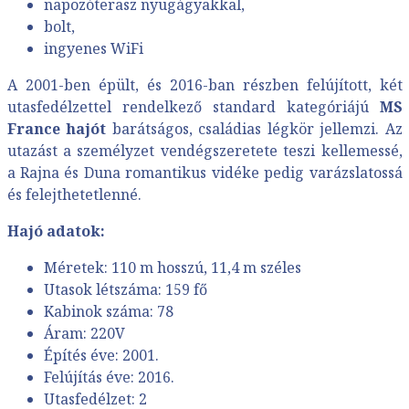
napozóterasz nyugágyakkal,
bolt,
ingyenes WiFi
A 2001-ben épült, és 2016-ban részben felújított, két
utasfedélzettel rendelkező standard kategóriájú
MS
France hajót
barátságos, családias légkör jellemzi. Az
utazást a személyzet vendégszeretete teszi kellemessé,
a Rajna és Duna romantikus vidéke pedig varázslatossá
és felejthetetlenné.
Hajó adatok:
Méretek: 110 m hosszú, 11,4 m széles
Utasok létszáma: 159 fő
Kabinok száma: 78
Áram: 220V
Építés éve: 2001.
Felújítás éve: 2016.
Utasfedélzet: 2