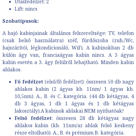
Utasfedélzet: 2
Lift: nincs
Szobatípusok:
A hajó kabinjainak általános felszereltsége: TV, telefon
(csak belső használatra) széf, fürdőszoba (zuh./Wc,
hajszárító), légkondicionáló, WiFi. A kabinokban 2 db
külön ágy van, franciaágyas kabin nincs. A 3 ágyas
kabin esetén a 3. ágy felülről lehajtható. Minden kabin
ablakos.
Fő fedélzet
(első/fő fedélzet): összesen 50 db nagy
ablakos kabin (2 ágyas kb. 11nm/ 1 ágyas kb.
10,5nm). A., B. és C. kategória. (44 db kétágyas, 4
db 3 ágyas, 1 db 1 ágyas és 1 db kétágyas
lakosztály).A kabinok ablakai NEM nyithatóak!
Felső fedélzet
: összesen 28 db kétágyas nagy
ablakos kabin (kb. 11nm/az ablak felső keskeny
része eltolható). A., B. és prémium B. kategória.