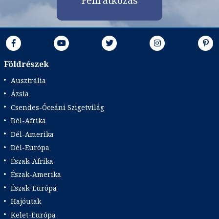
Feliratkozás
Időpontok és árak
Bőröndbe
Földrészek
Ausztrália
Ázsia
Csendes-Óceáni Szigetvilág
Dél-Afrika
Dél-Amerika
Dél-Európa
Észak-Afrika
Észak-Amerika
Észak-Európa
Hajóutak
Kelet-Európa