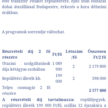
este transzfer Phuket repülőterére, éjfél után elutazás
dohai átszállással Budapestre, érkezés a kora délutáni
órákban.
A programok sorrendje változhat.
Részvételi díj 2 fő
Létszám
Összesen
Ft/fő
részére
/fő
Ft/2 fő
Utazási szolgáltatások
1 089
2
2 179 800
díja kétágyas szobában
900
199
Repülőtéri illeték kb.
2
398 000
000
Teljes csomagár 2 fő
2 577 800
részére
A részvételi díj tartalmazza:
repülőjegyek,
repülőtéri illeték 199 000 Ft/fő, szállás 12 éjszakára a