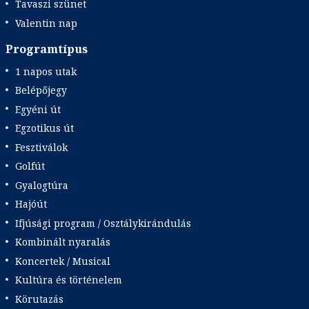
Tavaszi szünet
Valentin nap
Programtípus
1 napos utak
Belépőjegy
Egyéni út
Egzotikus út
Fesztiválok
Golfút
Gyalogtúra
Hajóút
Ifjúsági program / Osztálykirándulás
Kombinált nyaralás
Koncertek / Musical
Kultúra és történelem
Körutazás