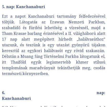
5. nap: Kanchanaburi
Ezt a napot Kanchanaburi tartomány felfedezésével
töltjük. Látogatás az Erawan Nemzeti Parkban,
szabadidő és fürdési lehetőség a vízesésnél, majd a
Tham Krasae barlang érintésével a II. világháború alatt
17 nap alatt megépített hírhedt „halálvasúthoz”
utazunk, és teszünk is egy utazást gyönyörű tájakon
keresztül az egykori halálvasút egy rövid szakaszán.
Délután a Muang Sing Történelmi Parkba látogatunk el,
itt Thaiföld egyik legismertebb khmer stílusú
templomának maradványait tekinthetjük meg, csodás
természeti környezetben.
6. nap:
Kanchanab