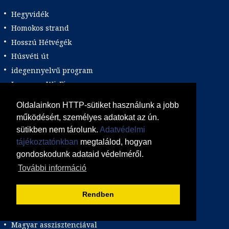
Hegyvidék
Homokos strand
Hosszú Hétvégék
Húsvéti út
idegennyelvű program
Ingyenes Wi-Fi
Intenzív program
Oldalainkon HTTP-sütiket használunk a jobb
Karácsonyi út
működésért, személyes adatokat az ún.
Kastély és múzeumlátogatás
sütikben nem tárolunk.
Adatvédelmi
Kék zászlós strand
tájékoztatónkban
megtalálod, hogyan
Kiváló megközelíthetőség
gondoskodunk adataid védelméről.
További információ
Klímás
Kultúra és történelem
Rendben
Könnyű program
Luxus/Deluxe
Magyar asszisztenciával