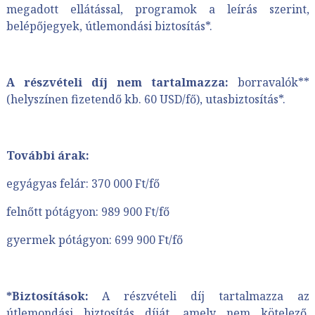
megadott ellátással, programok a leírás szerint,
belépőjegyek, útlemondási biztosítás*.
A részvételi díj nem tartalmazza:
borravalók**
(helyszínen fizetendő kb. 60 USD/fő), utasbiztosítás*.
További árak:
egyágyas felár: 370 000 Ft/fő
felnőtt pótágyon: 989 900 Ft/fő
gyermek pótágyon: 699 900 Ft/fő
*Biztosítások:
A részvételi díj tartalmazza az
útlemondási biztosítás díját, amely nem kötelező,