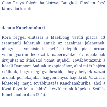
Chao Praya folyón hajókázva, Bangkok fényben úszó
látnivalói között.
4. nap: Kanchanaburi
Kora reggel elutazás a Maeklong vasúti piacra, itt
szemtanúi lehetünk annak az izgalmas jelenetnek,
ahogy a vonatsínek mellé települt piac árusai
villámgyorsan leeresztik napernyőiket és elpakolják
árujukat az áthaladó vonat útjából. Továbbutazunk a
közeli Damnoen Saduak úszópiacához, ahol mi is hajóra
szállunk, hogy megfigyelhessük, ahogy helyiek százai
árulják portékájukat hagyományos hajóikról. Vásárlási
lehetőség, majd továbbutazás Kanchanaburiba, ahol a
Kwai folyó feletti hídról készíthetünk képeket. Szállás
Kanchanaburiban (2 éj).