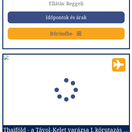
Ellátás: Reggeli
Időpontok és árak
Időpontok és árak
Bőröndbe
Bőröndbe
DÉL-THAIFÖLDI KÖRUTAZÁS PIHENÉSSEL KRABIN ****
Ország:
Thaiföld
Város:
Körutazás Thaiföldön
Utazás módja:
Repülővel
Ellátás:
Reggeli
Szálláskategória:
Hotel ****
Szobatípus:
Kétágyas szoba
Időtartam:
11 éj
Thaiföld - a Távol-Kelet varázsa I. körutazás és üdülés
Időpont: 2026-11-01 | 11 éj