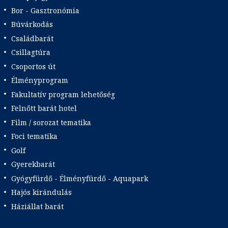
Bor - Gasztronómia
Búvárkodás
Családbarát
Csillagtúra
Csoportos út
Élményprogram
Fakultatív program lehetőség
Felnőtt barát hotel
Film / sorozat tematika
Foci tematika
Golf
Gyerekbarát
Gyógyfürdő - Élményfürdő - Aquapark
Hajós kirándulás
Háziállat barát