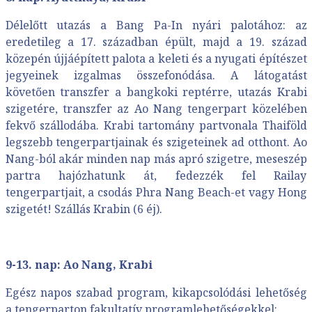
Délelőtt utazás a Bang Pa-In nyári palotához: az
eredetileg a 17. században épült, majd a 19. század
közepén újjáépített palota a keleti és a nyugati építészet
jegyeinek izgalmas összefonódása. A látogatást
követően transzfer a bangkoki reptérre, utazás Krabi
szigetére, transzfer az Ao Nang tengerpart közelében
fekvő szállodába. Krabi tartomány partvonala Thaiföld
legszebb tengerpartjainak és szigeteinek ad otthont. Ao
Nang-ból akár minden nap más apró szigetre, meseszép
partra hajózhatunk át, fedezzék fel Railay
tengerpartjait, a csodás Phra Nang Beach-et vagy Hong
szigetét! Szállás Krabin (6 éj).
9-13. nap: Ao Nang, Krabi
Egész napos szabad program, kikapcsolódási lehetőség
a tengerparton fakultatív programlehetőségekkel: