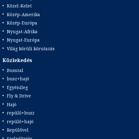
Közel-Kelet
Közép-Amerika
Közép-Európa
Nyugat-Afrika
Nyugat-Európa
Világ körüli körutazás
Közlekedés
Busszal
busz+hajó
Egyénileg
Fly & Drive
Hajó
repülő+busz
repülő+hajó
Repülővel
Szolgáltatás