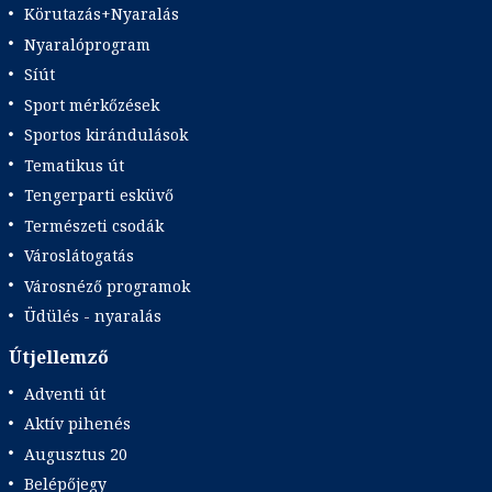
Körutazás+Nyaralás
Nyaralóprogram
Síút
Sport mérkőzések
Sportos kirándulások
Tematikus út
Tengerparti esküvő
Természeti csodák
Városlátogatás
Városnéző programok
Üdülés - nyaralás
Útjellemző
Adventi út
Aktív pihenés
Augusztus 20
Belépőjegy