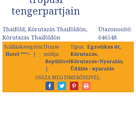
tengerpartjain
Thaiföld, Körutazás Thaiföldön,
Útazonosító:
Körutazás Thaiföldön
646548
Szálláskategória:
Utazás
Típus:
Egzotikus út,
Hotel ***+
módja:
Körutazás,
Repülővel
Körutazás+Nyaralás,
Üdülés - nyaralás
OSSZA MEG ISMERŐSEIVEL: