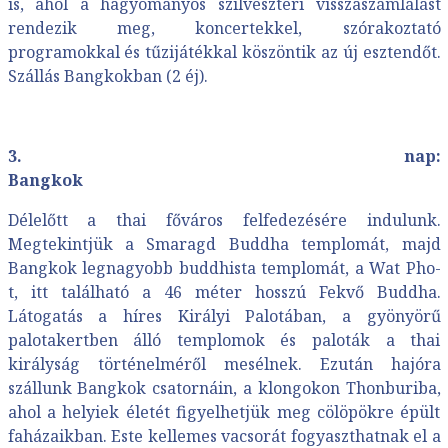
is, ahol a hagyományos szilveszteri visszaszámlálást
rendezik meg, koncertekkel, szórakoztató
programokkal és tűzijátékkal köszöntik az új esztendőt.
Szállás Bangkokban (2 éj).
3. nap:
Bangk
Délelőtt a thai főváros felfedezésére indulunk.
Megtekintjük a Smaragd Buddha templomát, majd
Bangkok legnagyobb buddhista templomát, a Wat Pho-
t, itt található a 46 méter hosszú Fekvő Buddha.
Látogatás a híres Királyi Palotában, a gyönyörű
palotakertben álló templomok és paloták a thai
királyság történelméről mesélnek. Ezután hajóra
szállunk Bangkok csatornáin, a klongokon Thonburiba,
ahol a helyiek életét figyelhetjük meg cölöpökre épült
faházaikban. Este kellemes vacsorát fogyaszthatnak el a