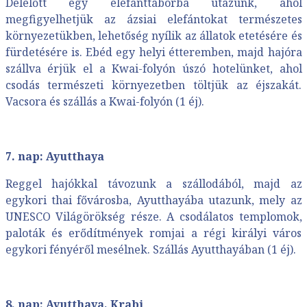
Délelőtt egy elefánttáborba utazunk, ahol
megfigyelhetjük az ázsiai elefántokat természetes
környezetükben, lehetőség nyílik az állatok etetésére és
fürdetésére is. Ebéd egy helyi étteremben, majd hajóra
szállva érjük el a Kwai-folyón úszó hotelünket, ahol
csodás természeti környezetben töltjük az éjszakát.
Vacsora és szállás a Kwai-folyón (1 éj).
7. nap: Ayutthaya
Reggel hajókkal távozunk a szállodából, majd az
egykori thai fővárosba, Ayutthayába utazunk, mely az
UNESCO Világörökség része. A csodálatos templomok,
paloták és erődítmények romjai a régi királyi város
egykori fényéről mesélnek. Szállás Ayutthayában (1 éj).
8. nap: Ayutthaya, Krabi