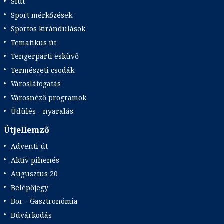
Síút
Sport mérkőzések
Sportos kirándulások
Tematikus út
Tengerparti esküvő
Természeti csodák
Városlátogatás
Városnéző programok
Üdülés - nyaralás
Útjellemző
Adventi út
Aktív pihenés
Augusztus 20
Belépőjegy
Bor - Gasztronómia
Búvárkodás