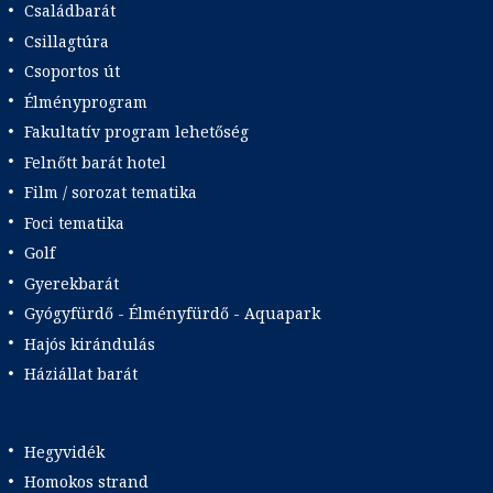
Családbarát
Csillagtúra
Csoportos út
Élményprogram
Fakultatív program lehetőség
Felnőtt barát hotel
Film / sorozat tematika
Foci tematika
Golf
Gyerekbarát
Gyógyfürdő - Élményfürdő - Aquapark
Hajós kirándulás
Háziállat barát
Hegyvidék
Homokos strand