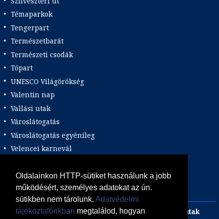
Szilveszteri út
Témaparkok
Tengerpart
Természetbarát
Természeti csodák
Tópart
UNESCO Világörökség
Valentin nap
Vallási utak
Városlátogatás
Városlátogatás egyénileg
Velencei karnevál
Vidéki felszállással
Wellness
Oldalainkon HTTP-sütiket használunk a jobb
működésért, személyes adatokat az ún.
Zene tematika
sütikben nem tárolunk.
Adatvédelmi
Adults only
Incentive
Szilveszteri egzotikus utak
tájékoztatónkban
megtalálod, hogyan