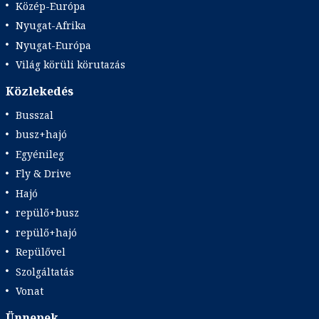
Közép-Európa
Nyugat-Afrika
Nyugat-Európa
Világ körüli körutazás
Közlekedés
Busszal
busz+hajó
Egyénileg
Fly & Drive
Hajó
repülő+busz
repülő+hajó
Repülővel
Szolgáltatás
Vonat
Ünnepek