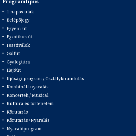
Programtípus
1 napos utak
Belépőjegy
Egyéni út
Egzotikus út
Fesztiválok
Golfút
Gyalogtúra
Hajóút
Ifjúsági program / Osztálykirándulás
Kombinált nyaralás
Koncertek / Musical
Kultúra és történelem
Körutazás
Körutazás+Nyaralás
Nyaralóprogram