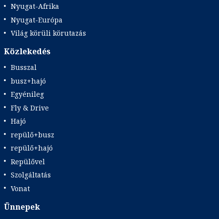
Nyugat-Afrika
Nyugat-Európa
Világ körüli körutazás
Közlekedés
Busszal
busz+hajó
Egyénileg
Fly & Drive
Hajó
repülő+busz
repülő+hajó
Repülővel
Szolgáltatás
Vonat
Ünnepek