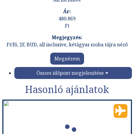
480.869
Ft
Ft/fő, 2F, BUD, all inclusive, kétágyas szoba tájra néző
Megnézem
Összes időpont megjelenítése
Hasonló ajánlatok