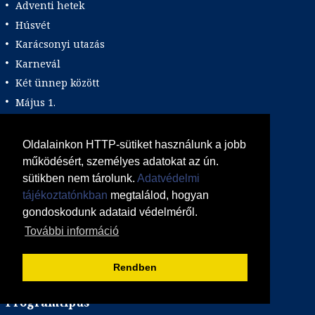
Adventi hetek
Húsvét
Karácsonyi utazás
Karnevál
Két ünnep között
Május 1.
Március 15.
Mikulás
Oldalainkon HTTP-sütiket használunk a jobb
Nőnap
működésért, személyes adatokat az ún.
sütikben nem tárolunk.
Adatvédelmi
November 1.
tájékoztatónkban
megtalálod, hogyan
Október 23.
gondoskodunk adataid védelméről.
Pünkösdi utazás
További információ
Szilveszter
Tavaszi szünet
Rendben
Valentin nap
Programtípus