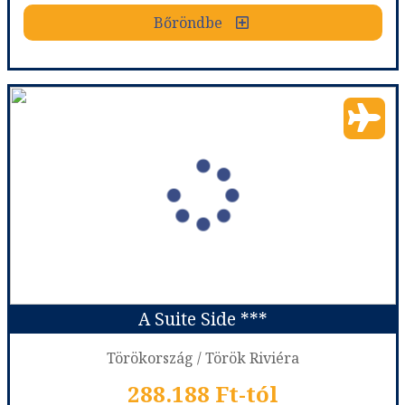
Bőröndbe
Bőröndbe
Viking Nona Beach ****
Ország:
Törökország
Város:
Kemer
Utazás módja:
Repülővel
Ellátás:
All inclusive
Szálláskategória:
Hotel ****
Szobatípus:
Standard Room
Időtartam:
7 éj
A Suite Side ***
Időpont: 2026-08-09 | 7 éj
Törökország / Török Riviéra
288.188 Ft-tól