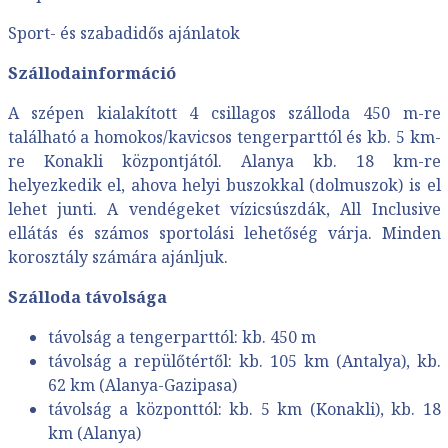
Sport- és szabadidős ajánlatok
Szállodainformáció
A szépen kialakított 4 csillagos szálloda 450 m-re
található a homokos/kavicsos tengerparttól és kb. 5 km-
re Konakli központjától. Alanya kb. 18 km-re
helyezkedik el, ahova helyi buszokkal (dolmuszok) is el
lehet junti. A vendégeket vízicsúszdák, All Inclusive
ellátás és számos sportolási lehetőség várja. Minden
korosztály számára ajánljuk.
Szálloda távolsága
távolság a tengerparttól: kb. 450 m
távolság a repülőtértől: kb. 105 km (Antalya), kb.
62 km (Alanya-Gazipasa)
távolság a központtól: kb. 5 km (Konakli), kb. 18
km (Alanya)