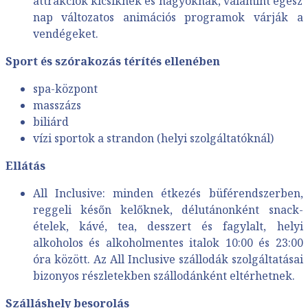
attrakciók kicsiknek és nagyoknak, valamint egész
nap változatos animációs programok várják a
vendégeket.
Sport és szórakozás térítés ellenében
spa-központ
masszázs
biliárd
vízi sportok a strandon (helyi szolgáltatóknál)
Ellátás
All Inclusive: minden étkezés büférendszerben,
reggeli későn kelőknek, délutánonként snack-
ételek, kávé, tea, desszert és fagylalt, helyi
alkoholos és alkoholmentes italok 10:00 és 23:00
óra között. Az All Inclusive szállodák szolgáltatásai
bizonyos részletekben szállodánként eltérhetnek.
Szálláshely besorolás