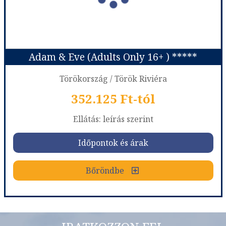
Szobatípus:
Standard Room
Időtartam:
7 éj
Adam & Eve (Adults Only 16+ ) *****
Időpont: 2026-08-09 | 7 éj
Törökország / Török Riviéra
352.125 Ft-tól
már 196.875 Ft-tól
Ellátás: leírás szerint
Időpontok és árak
Időpontok és árak
Bőröndbe
Bőröndbe
Adam & Eve (Adults Only 16+ ) *****