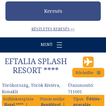
Keresés
RÉSZLETES KERESÉS >>
MENÜ
EFTALIA SPLASH
RESORT ****
Bőröndbe
Törökország, Török Riviéra,
Útazonosító:
Konakli
711601
Szálláskategória:
Utazás módja:
Típus:
Üdülés -
Hotel ****
Repülővel
nyaralás