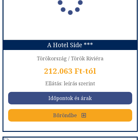
A Hotel Side ***
Törökország / Török Riviéra
212.063 Ft-tól
Ellátás: leírás szerint
Időpontok és árak
Bőröndbe
A Hotel Side ***