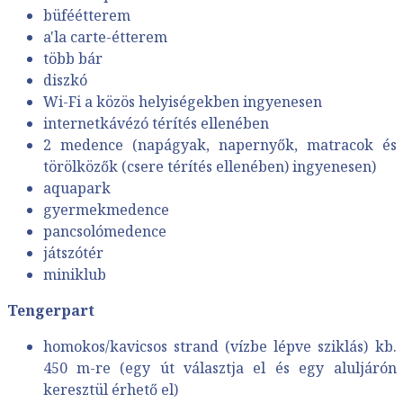
büféétterem
a'la carte-étterem
több bár
diszkó
Wi-Fi a közös helyiségekben ingyenesen
internetkávézó térítés ellenében
2 medence (napágyak, napernyők, matracok és
törölközők (csere térítés ellenében) ingyenesen)
aquapark
gyermekmedence
pancsolómedence
játszótér
miniklub
Tengerpart
homokos/kavicsos strand (vízbe lépve sziklás) kb.
450 m-re (egy út választja el és egy aluljárón
keresztül érhető el)