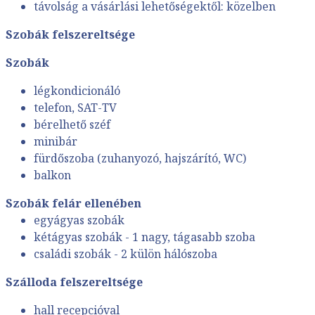
távolság a vásárlási lehetőségektől: közelben
Szobák felszereltsége
Szobák
légkondicionáló
telefon, SAT-TV
bérelhető széf
minibár
fürdőszoba (zuhanyozó, hajszárító, WC)
balkon
Szobák felár ellenében
egyágyas szobák
kétágyas szobák - 1 nagy, tágasabb szoba
családi szobák - 2 külön hálószoba
Szálloda felszereltsége
hall recepcióval