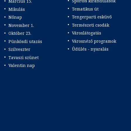
Sportos kirándulások
Március 15.
Tematikus út
Mikulás
Tengerparti esküvő
Nőnap
Természeti csodák
November 1.
Városlátogatás
Október 23.
Városnéző programok
Pünkösdi utazás
Üdülés - nyaralás
Szilveszter
Tavaszi szünet
Valentin nap