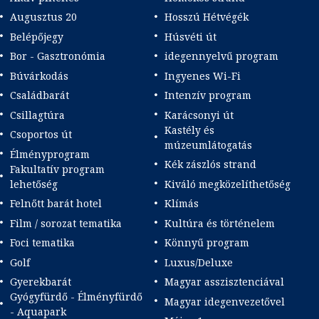
Augusztus 20
Hosszú Hétvégék
Belépőjegy
Húsvéti út
Bor - Gasztronómia
idegennyelvű program
Búvárkodás
Ingyenes Wi-Fi
Családbarát
Intenzív program
Csillagtúra
Karácsonyi út
Kastély és
Csoportos út
múzeumlátogatás
Élményprogram
Kék zászlós strand
Fakultatív program
lehetőség
Kiváló megközelíthetőség
Felnőtt barát hotel
Klímás
Film / sorozat tematika
Kultúra és történelem
Foci tematika
Könnyű program
Golf
Luxus/Deluxe
Gyerekbarát
Magyar asszisztenciával
Gyógyfürdő - Élményfürdő
Magyar idegenvezetővel
- Aquapark