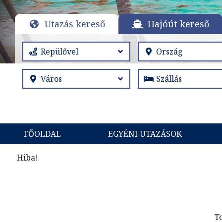
Utazás kereső
Hajóút kereső
FŐOLDAL
EGYÉNI UTAZÁSOK
Hiba!
T