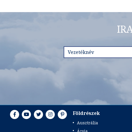
IR
Földrészek
Ausztrália
Ázsia