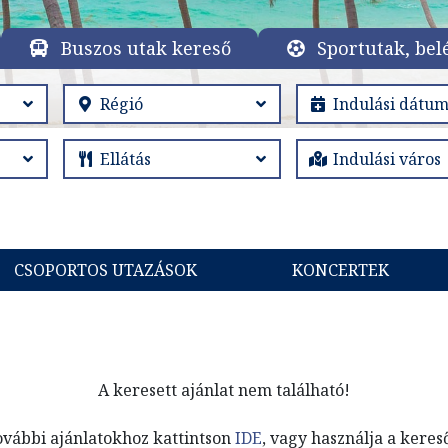
Buszos utak kereső
Sportutak, bel
CSOPORTOS UTAZÁSOK
KONCERTEK
A keresett ajánlat nem található!
ovábbi ajánlatokhoz kattintson
IDE
, vagy használja a keres