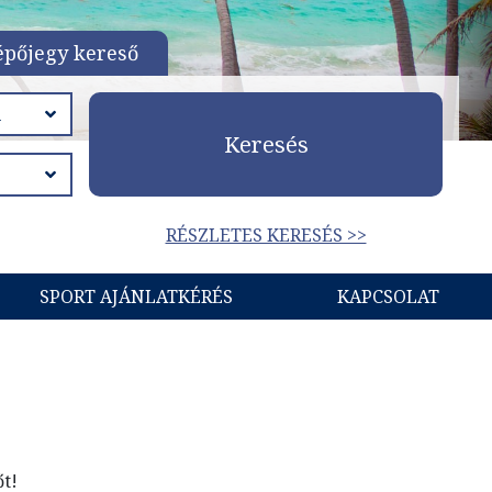
épőjegy kereső
Keresés
RÉSZLETES KERESÉS >>
SPORT AJÁNLATKÉRÉS
KAPCSOLAT
őt!