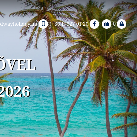
dwayholiday.hu
(+36 1) 327 01 20
0
ŐVEL
2026