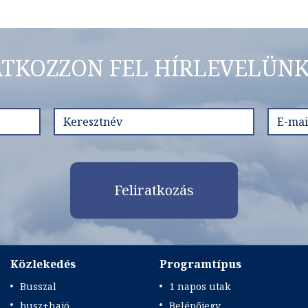
ATKOZZON FEL HÍRLEVELÜNK
Feliratkozás
Közlekedés
Programtípus
Busszal
1 napos utak
busz+hajó
Belépőjegy