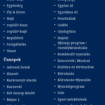
Egyénileg
Egyéni út
Fly & Drive
Egzotikus út
Hajó
Fesztiválok
repülő+busz
Golfút
repülő+hajó
Gyalogtúra
Repülővel
Hajóút
Ifjúsági program /
Szolgáltatás
Osztálykirándulás
Vonat
Kombinált nyaralás
Ünnepek
Koncertek / Musical
Kultúra és történelem
Adventi hetek
Körutazás
Húsvét
Körutazás+Nyaralás
Karácsonyi utazás
Nyaralóprogram
Karnevál
Síút
Két ünnep között
Sport mérkőzések
Május 1.