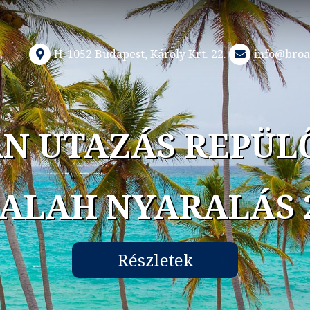
H-1052 Budapest, Károly Krt. 22.
info@broa
N UTAZÁS REPÜL
ALAH NYARALÁS 
Részletek