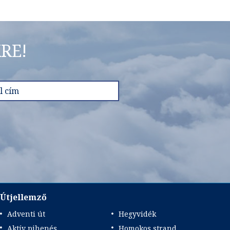
RE!
Útjellemző
Adventi út
Hegyvidék
Aktív pihenés
Homokos strand