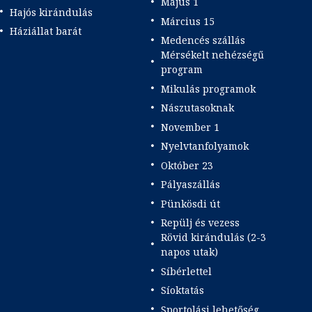
Május 1
Hajós kirándulás
Március 15
Háziállat barát
Medencés szállás
Mérsékelt nehézségű
program
Mikulás programok
Nászutasoknak
November 1
Nyelvtanfolyamok
Október 23
Pályaszállás
Pünkösdi út
Repülj és vezess
Rövid kirándulás (2-3
napos utak)
Síbérlettel
Síoktatás
Sportolási lehetőség