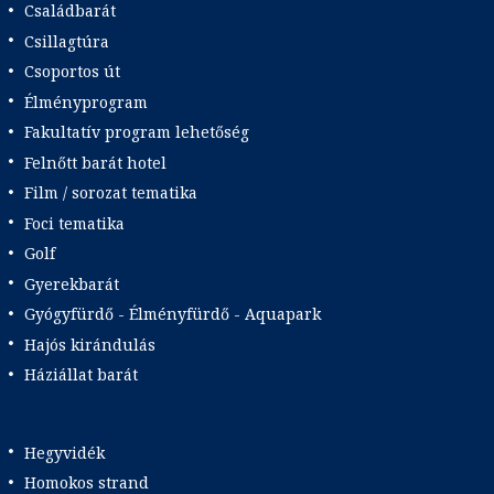
Családbarát
Csillagtúra
Csoportos út
Élményprogram
Fakultatív program lehetőség
Felnőtt barát hotel
Film / sorozat tematika
Foci tematika
Golf
Gyerekbarát
Gyógyfürdő - Élményfürdő - Aquapark
Hajós kirándulás
Háziállat barát
Hegyvidék
Homokos strand