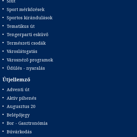
Síút
Sport mérkőzések
Sportos kirándulások
Tematikus út
Tengerparti esküvő
Természeti csodák
Városlátogatás
Városnéző programok
Üdülés - nyaralás
Útjellemző
Adventi út
Aktív pihenés
Augusztus 20
Belépőjegy
Bor - Gasztronómia
Búvárkodás