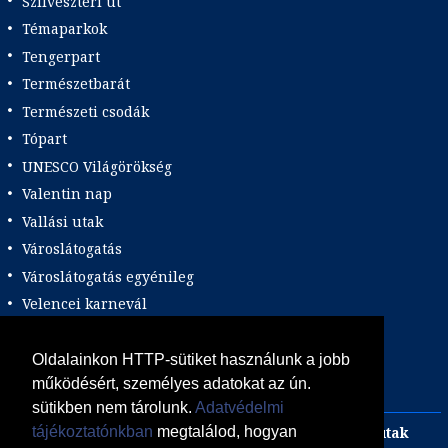
Szilveszteri út
Témaparkok
Tengerpart
Természetbarát
Természeti csodák
Tópart
UNESCO Világörökség
Valentin nap
Vallási utak
Városlátogatás
Városlátogatás egyénileg
Velencei karnevál
Vidéki felszállással
Wellness
Oldalainkon HTTP-sütiket használunk a jobb
működésért, személyes adatokat az ún.
Zene tematika
sütikben nem tárolunk.
Adatvédelmi
Adults only
Incentive
Szilveszteri egzotikus utak
tájékoztatónkban
megtalálod, hogyan