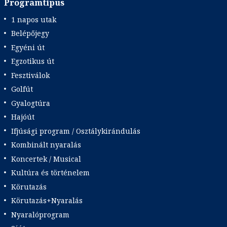
Programtípus
1 napos utak
Belépőjegy
Egyéni út
Egzotikus út
Fesztiválok
Golfút
Gyalogtúra
Hajóút
Ifjúsági program / Osztálykirándulás
Kombinált nyaralás
Koncertek / Musical
Kultúra és történelem
Körutazás
Körutazás+Nyaralás
Nyaralóprogram