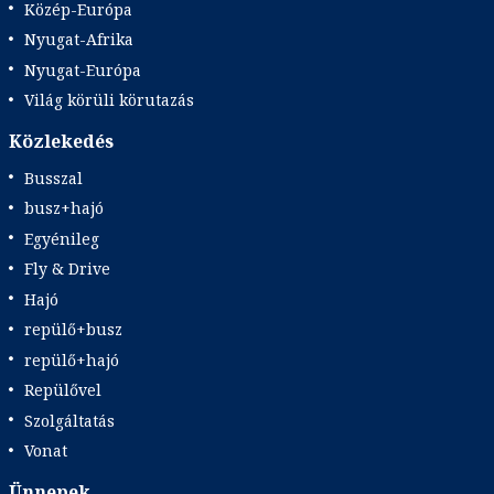
Közép-Európa
Nyugat-Afrika
Nyugat-Európa
Világ körüli körutazás
Közlekedés
Busszal
busz+hajó
Egyénileg
Fly & Drive
Hajó
repülő+busz
repülő+hajó
Repülővel
Szolgáltatás
Vonat
Ünnepek