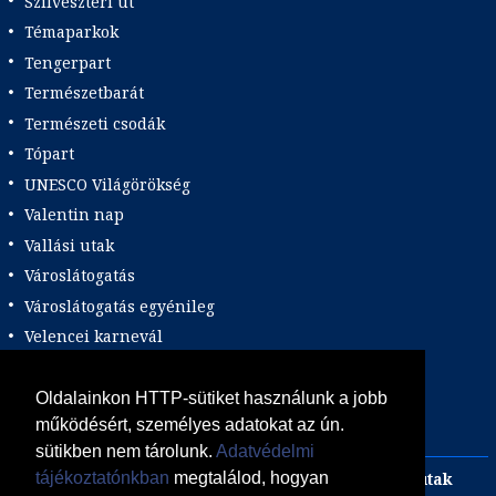
Szilveszteri út
Témaparkok
Tengerpart
Természetbarát
Természeti csodák
Tópart
UNESCO Világörökség
Valentin nap
Vallási utak
Városlátogatás
Városlátogatás egyénileg
Velencei karnevál
Vidéki felszállással
Wellness
Oldalainkon HTTP-sütiket használunk a jobb
működésért, személyes adatokat az ún.
Zene tematika
sütikben nem tárolunk.
Adatvédelmi
Adults only
Incentive
Szilveszteri egzotikus utak
tájékoztatónkban
megtalálod, hogyan