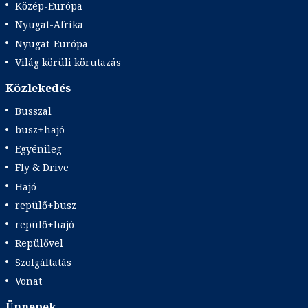
Közép-Európa
Nyugat-Afrika
Nyugat-Európa
Világ körüli körutazás
Közlekedés
Busszal
busz+hajó
Egyénileg
Fly & Drive
Hajó
repülő+busz
repülő+hajó
Repülővel
Szolgáltatás
Vonat
Ünnepek