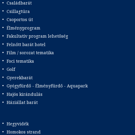
Családbarát
Csillagtúra
Csoportos út
Élményprogram
Fakultatív program lehetőség
Felnőtt barát hotel
Film / sorozat tematika
Foci tematika
Golf
Gyerekbarát
Gyógyfürdő - Élményfürdő - Aquapark
Hajós kirándulás
Háziállat barát
Hegyvidék
Homokos strand