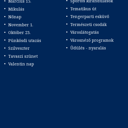
Sportos kirándulások
Március 15.
Tematikus út
Mikulás
Tengerparti esküvő
Nőnap
Természeti csodák
November 1.
Városlátogatás
Október 23.
Városnéző programok
Pünkösdi utazás
Üdülés - nyaralás
Szilveszter
Tavaszi szünet
Valentin nap