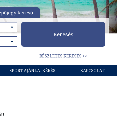
épőjegy kereső
Keresés
RÉSZLETES KERESÉS >>
SPORT AJÁNLATKÉRÉS
KAPCSOLAT
őt!