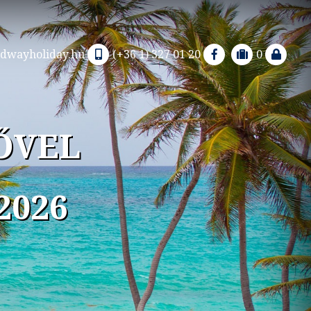
dwayholiday.hu
(+36 1) 327 01 20
0
ŐVEL
2026