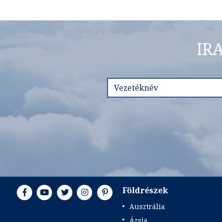
IR
Földrészek
Ausztrália
Ázsia