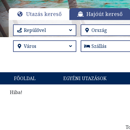
Utazás kereső
Hajóút kereső
FŐOLDAL
EGYÉNI UTAZÁSOK
Hiba!
T