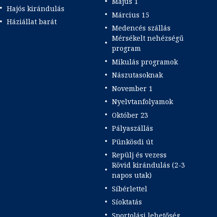
Május 1
Hajós kirándulás
Március 15
Háziállat barát
Medencés szállás
Mérsékelt nehézségű
program
Mikulás programok
Nászutasoknak
November 1
Nyelvtanfolyamok
Október 23
Pályaszállás
Pünkösdi út
Repülj és vezess
Rövid kirándulás (2-3
napos utak)
Síbérlettel
Síoktatás
Sportolási lehetőség