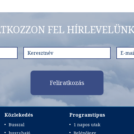
ATKOZZON FEL HÍRLEVELÜNK
Feliratkozás
Közlekedés
Programtípus
Busszal
1 napos utak
busz+hajó
Belépőjegy