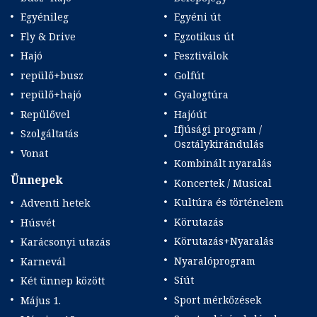
Egyénileg
Egyéni út
Fly & Drive
Egzotikus út
Hajó
Fesztiválok
repülő+busz
Golfút
repülő+hajó
Gyalogtúra
Repülővel
Hajóút
Ifjúsági program /
Szolgáltatás
Osztálykirándulás
Vonat
Kombinált nyaralás
Ünnepek
Koncertek / Musical
Kultúra és történelem
Adventi hetek
Körutazás
Húsvét
Körutazás+Nyaralás
Karácsonyi utazás
Nyaralóprogram
Karnevál
Síút
Két ünnep között
Sport mérkőzések
Május 1.