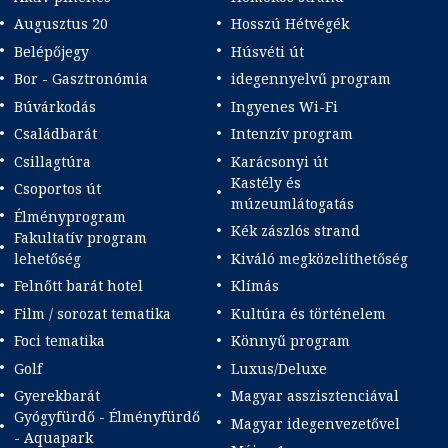
Augusztus 20
Hosszú Hétvégék
Belépőjegy
Húsvéti út
Bor - Gasztronómia
idegennyelvű program
Búvárkodás
Ingyenes Wi-Fi
Családbarát
Intenzív program
Csillagtúra
Karácsonyi út
Kastély és
Csoportos út
múzeumlátogatás
Élményprogram
Kék zászlós strand
Fakultatív program
lehetőség
Kiváló megközelíthetőség
Felnőtt barát hotel
Klímás
Film / sorozat tematika
Kultúra és történelem
Foci tematika
Könnyű program
Golf
Luxus/Deluxe
Gyerekbarát
Magyar asszisztenciával
Gyógyfürdő - Élményfürdő
Magyar idegenvezetővel
- Aquapark