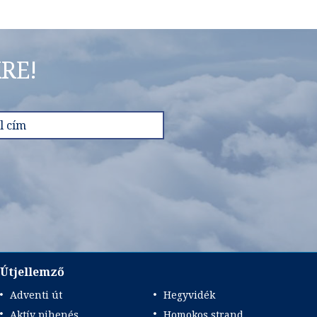
RE!
Útjellemző
Adventi út
Hegyvidék
Aktív pihenés
Homokos strand