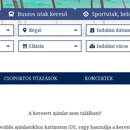
Buszos utak kereső
Sportutak, bel
CSOPORTOS UTAZÁSOK
KONCERTEK
A keresett ajánlat nem található!
ovábbi ajánlatokhoz kattintson
IDE
, vagy használja a keres