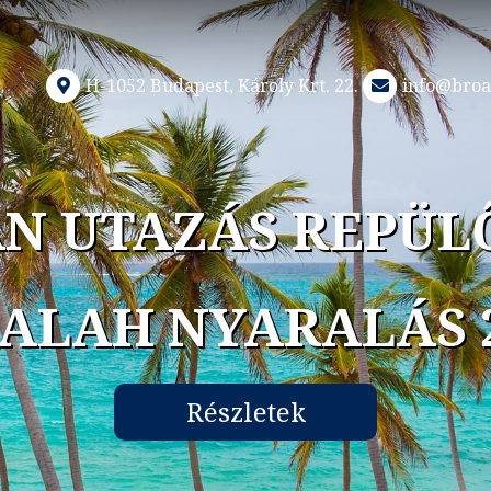
H-1052 Budapest, Károly Krt. 22.
info@broa
N UTAZÁS REPÜL
ALAH NYARALÁS 
Részletek