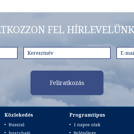
ATKOZZON FEL HÍRLEVELÜNK
Feliratkozás
Közlekedés
Programtípus
Busszal
1 napos utak
busz+hajó
Belépőjegy