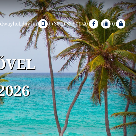
dwayholiday.hu
(+36 1) 327 01 20
0
ŐVEL
2026