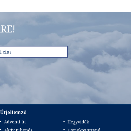
RE!
Útjellemző
Adventi út
Hegyvidék
Aktív pihenés
Homokos strand