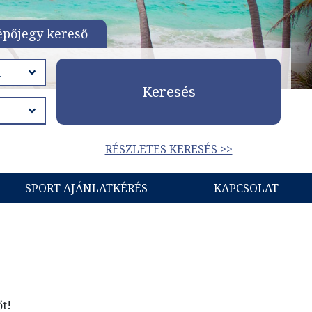
épőjegy kereső
Keresés
RÉSZLETES KERESÉS >>
SPORT AJÁNLATKÉRÉS
KAPCSOLAT
őt!