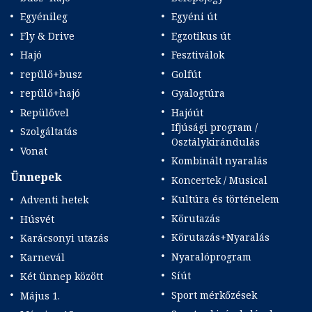
Egyénileg
Egyéni út
Fly & Drive
Egzotikus út
Hajó
Fesztiválok
repülő+busz
Golfút
repülő+hajó
Gyalogtúra
Repülővel
Hajóút
Ifjúsági program /
Szolgáltatás
Osztálykirándulás
Vonat
Kombinált nyaralás
Ünnepek
Koncertek / Musical
Kultúra és történelem
Adventi hetek
Körutazás
Húsvét
Körutazás+Nyaralás
Karácsonyi utazás
Nyaralóprogram
Karnevál
Síút
Két ünnep között
Sport mérkőzések
Május 1.