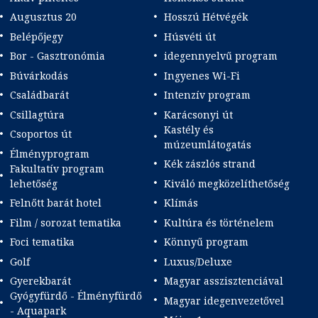
Augusztus 20
Hosszú Hétvégék
Belépőjegy
Húsvéti út
Bor - Gasztronómia
idegennyelvű program
Búvárkodás
Ingyenes Wi-Fi
Családbarát
Intenzív program
Csillagtúra
Karácsonyi út
Kastély és
Csoportos út
múzeumlátogatás
Élményprogram
Kék zászlós strand
Fakultatív program
lehetőség
Kiváló megközelíthetőség
Felnőtt barát hotel
Klímás
Film / sorozat tematika
Kultúra és történelem
Foci tematika
Könnyű program
Golf
Luxus/Deluxe
Gyerekbarát
Magyar asszisztenciával
Gyógyfürdő - Élményfürdő
Magyar idegenvezetővel
- Aquapark