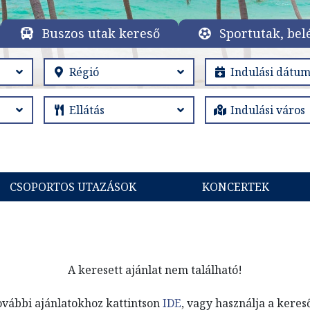
Buszos utak kereső
Sportutak, bel
CSOPORTOS UTAZÁSOK
KONCERTEK
A keresett ajánlat nem található!
ovábbi ajánlatokhoz kattintson
IDE
, vagy használja a keres