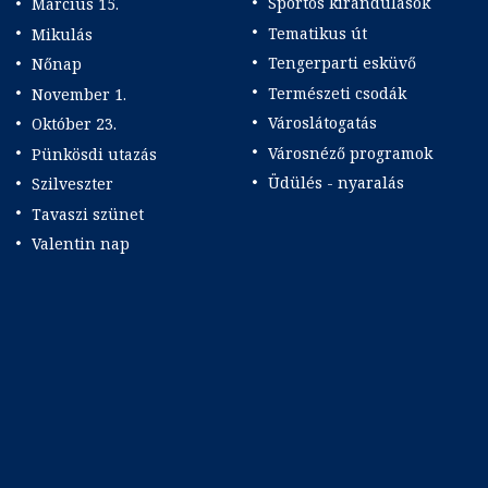
Sportos kirándulások
Március 15.
Tematikus út
Mikulás
Tengerparti esküvő
Nőnap
Természeti csodák
November 1.
Városlátogatás
Október 23.
Városnéző programok
Pünkösdi utazás
Üdülés - nyaralás
Szilveszter
Tavaszi szünet
Valentin nap