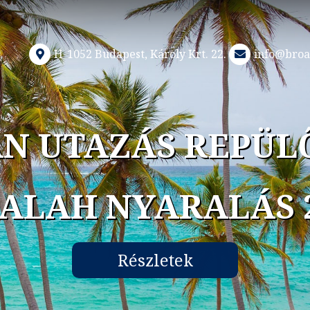
H-1052 Budapest, Károly Krt. 22.
info@broa
N UTAZÁS REPÜL
ALAH NYARALÁS 
Részletek