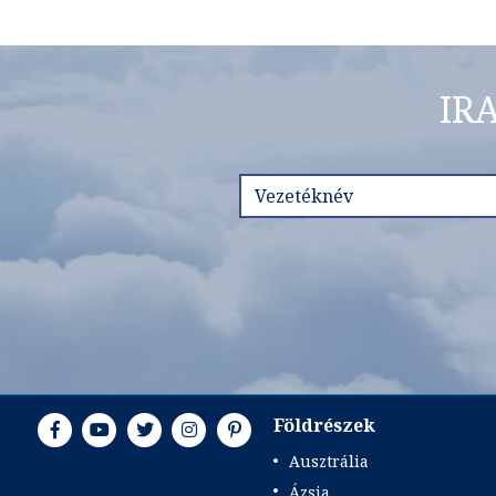
IR
Földrészek
Ausztrália
Ázsia