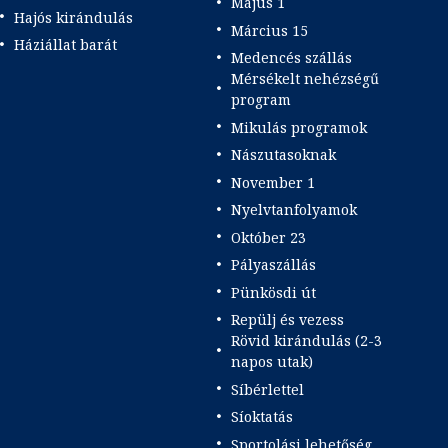
Május 1
Hajós kirándulás
Március 15
Háziállat barát
Medencés szállás
Mérsékelt nehézségű
program
Mikulás programok
Nászutasoknak
November 1
Nyelvtanfolyamok
Október 23
Pályaszállás
Pünkösdi út
Repülj és vezess
Rövid kirándulás (2-3
napos utak)
Síbérlettel
Síoktatás
Sportolási lehetőség