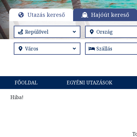
Utazás kereső
Hajóút kereső
FŐOLDAL
EGYÉNI UTAZÁSOK
Hiba!
T