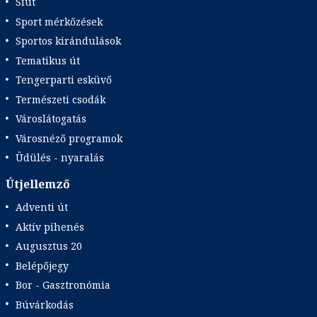
Síút
Sport mérkőzések
Sportos kirándulások
Tematikus út
Tengerparti esküvő
Természeti csodák
Városlátogatás
Városnéző programok
Üdülés - nyaralás
Útjellemző
Adventi út
Aktív pihenés
Augusztus 20
Belépőjegy
Bor - Gasztronómia
Búvárkodás