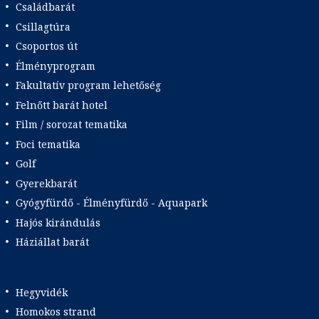
Családbarát
Csillagtúra
Csoportos út
Élményprogram
Fakultatív program lehetőség
Felnőtt barát hotel
Film / sorozat tematika
Foci tematika
Golf
Gyerekbarát
Gyógyfürdő - Élményfürdő - Aquapark
Hajós kirándulás
Háziállat barát
Hegyvidék
Homokos strand