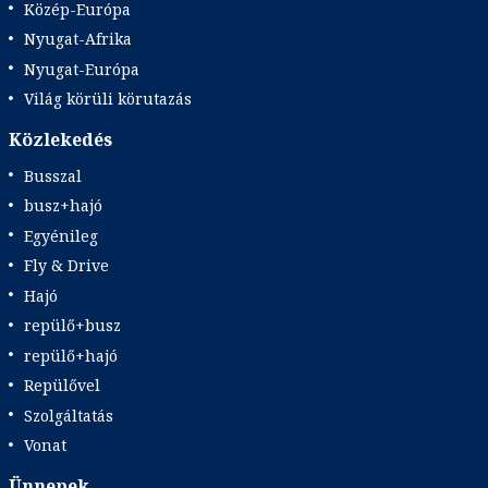
Közép-Európa
Nyugat-Afrika
Nyugat-Európa
Világ körüli körutazás
Közlekedés
Busszal
busz+hajó
Egyénileg
Fly & Drive
Hajó
repülő+busz
repülő+hajó
Repülővel
Szolgáltatás
Vonat
Ünnepek