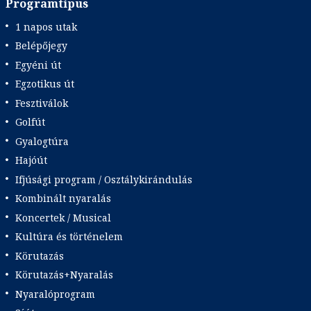
Programtípus
1 napos utak
Belépőjegy
Egyéni út
Egzotikus út
Fesztiválok
Golfút
Gyalogtúra
Hajóút
Ifjúsági program / Osztálykirándulás
Kombinált nyaralás
Koncertek / Musical
Kultúra és történelem
Körutazás
Körutazás+Nyaralás
Nyaralóprogram