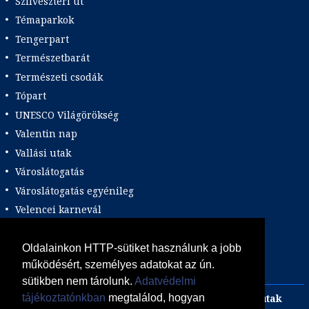
Szilveszteri út
Témaparkok
Tengerpart
Természetbarát
Természeti csodák
Tópart
UNESCO Világörökség
Valentin nap
Vallási utak
Városlátogatás
Városlátogatás egyénileg
Velencei karnevál
Vidéki felszállással
Wellness
Oldalainkon HTTP-sütiket használunk a jobb
működésért, személyes adatokat az ún.
Zene tematika
sütikben nem tárolunk.
Adatvédelmi
Adults only
Incentive
Szilveszteri egzotikus utak
tájékoztatónkban
megtalálod, hogyan