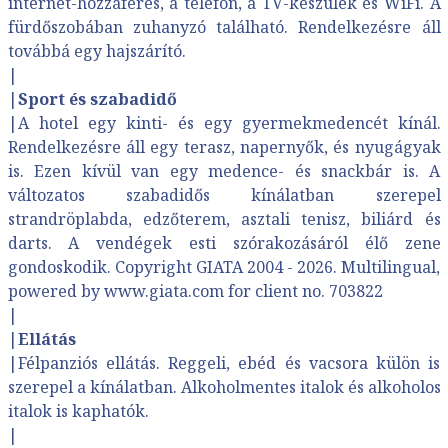
internet-hozzáférés, a telefon, a TV-készülék és WiFi. A
fürdőszobában zuhanyzó található. Rendelkezésre áll
továbbá egy hajszárító.
|
|
Sport és szabadidő
|A hotel egy kinti- és egy gyermekmedencét kínál.
Rendelkezésre áll egy terasz, napernyők, és nyugágyak
is. Ezen kívül van egy medence- és snackbár is. A
változatos szabadidős kínálatban szerepel
strandröplabda, edzőterem, asztali tenisz, biliárd és
darts. A vendégek esti szórakozásáról élő zene
gondoskodik. Copyright GIATA 2004 - 2026. Multilingual,
powered by www.giata.com for client no. 703822
|
|
Ellátás
|Félpanziós ellátás. Reggeli, ebéd és vacsora külön is
szerepel a kínálatban. Alkoholmentes italok és alkoholos
italok is kaphatók.
|