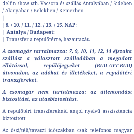
delfin show stb. Vacsora és szállás Antalyában / Sideben
/ Alanyában / Belekben / Kemerben.
|
|
8. / 10. / 11. / 12. / 13. / 15. NAP:
|
Antalya / Budapest:
|
Transzfer a repülőtérre, hazautazás.
A csomagár tartalmazza: 7, 9, 10, 11, 12, 14 éjszaka
szállást a választott szállodában a megadott
ellátással, repülőjegyeket (BUD-AYT-BUD)
útvonalon, az adókat és illetékeket, a repülőtéri
transzfereket.
A csomagár nem tartalmazza: az útlemondási
biztosítást, az utasbiztosítást.
A repülőtéri transzfereknél angol nyelvű asszisztencia
biztosított.
Az őszi/téli/tavaszi időszakban csak telefonos magyar