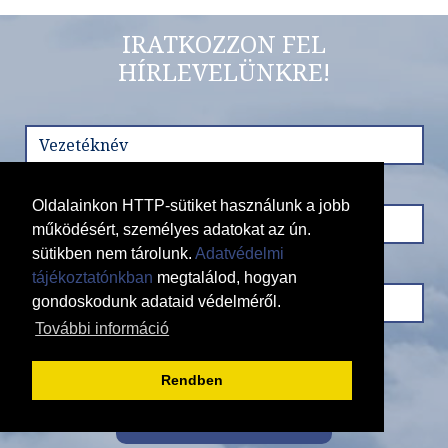
Tui Magic Life Jacaranda. *****
IRATKOZZON FEL
HÍRLEVELÜNKRE!
Ország:
Törökország
Város:
Side
Utazás módja:
Repülővel
Ellátás:
leírás szerint
Szálláskategória:
Hotel *****
Szobatípus:
Standard Room Sea View
Időtartam:
7 éj
Oldalainkon HTTP-sütiket használunk a jobb
működésért, személyes adatokat az ún.
sütikben nem tárolunk.
Adatvédelmi
Időpont: 2026-08-10 | 7 éj
tájékoztatónkban
megtalálod, hogyan
gondoskodunk adataid védelméről.
További információ
már 359.813 Ft-tól
Rendben
Feliratkozás
Időpontok és árak