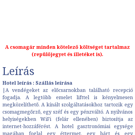
A csomagár minden kötelező költséget tartalmaz
(repülőjegyet és illetéket is).
Leírás
Hotel leírás :
Szállás leírása
|A vendégeket az előcsarnokban található recepció
fogadja. A legtöbb emelet lifttel is kényelmesen
megközelíthető. A kínált szolgáltatásokhoz tartozik egy
csomagmegőrző, egy széf és egy pénzváltó. A nyilvános
helyiségekben WiFi (felár ellenében) biztosítja az
internet-hozzáférést. A hotel gasztronómiai egysége
magában foglal egy éttermet, egy bárt és egy