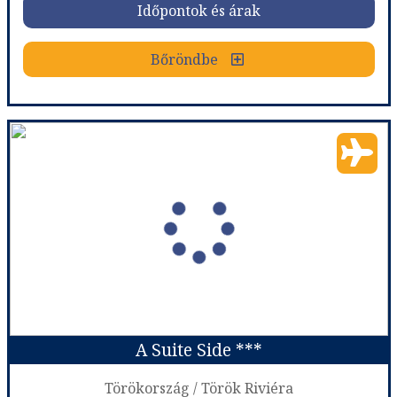
Időpontok és árak
Bőröndbe
Bőröndbe
A Hotel Side ***
Ország:
Törökország
Város:
Side
Utazás módja:
Repülővel
Ellátás:
leírás szerint
Szálláskategória:
Hotel ***
Szobatípus:
Standard Room
Időtartam:
7 éj
A Suite Side ***
Időpont: 2026-08-10 | 7 éj
Törökország / Török Riviéra