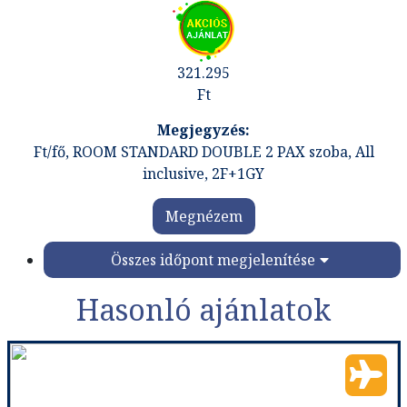
321.295
Ft
Ft/fő, ROOM STANDARD DOUBLE 2 PAX szoba, All
inclusive, 2F+1GY
Megnézem
Összes időpont megjelenítése
Hasonló ajánlatok