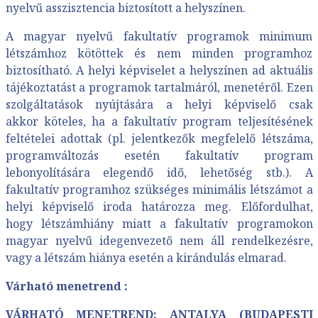
nyelvű asszisztencia biztosított a helyszínen.
A magyar nyelvű fakultatív programok minimum
létszámhoz kötöttek és nem minden programhoz
biztosítható. A helyi képviselet a helyszínen ad aktuális
tájékoztatást a programok tartalmáról, menetéről. Ezen
szolgáltatások nyújtására a helyi képviselő csak
akkor köteles, ha a fakultatív program teljesítésének
feltételei adottak (pl. jelentkezők megfelelő létszáma,
programváltozás esetén fakultatív program
lebonyolítására elegendő idő, lehetőség stb.). A
fakultatív programhoz szükséges minimális létszámot a
helyi képviselő iroda határozza meg. Előfordulhat,
hogy létszámhiány miatt a fakultatív programokon
magyar nyelvű idegenvezető nem áll rendelkezésre,
vagy a létszám hiánya esetén a kirándulás elmarad.
Várható menetrend :
VÁRHATÓ MENETREND: ANTALYA (BUDAPESTI