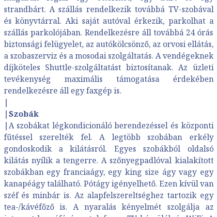
strandbárt. A szállás rendelkezik továbbá TV-szobával
és könyvtárral. Aki saját autóval érkezik, parkolhat a
szállás parkolójában. Rendelkezésre áll továbbá 24 órás
biztonsági felügyelet, az autókölcsönző, az orvosi ellátás,
a szobaszerviz és a mosodai szolgáltatás. A vendégeknek
díjköteles Shuttle-szolgáltatást biztosítanak. Az üzleti
tevékenység maximális támogatása érdekében
rendelkezésre áll egy faxgép is.
|
|
Szobák
|A szobákat légkondicionáló berendezéssel és központi
fűtéssel szerelték fel. A legtöbb szobában erkély
gondoskodik a kilátásról. Egyes szobákból oldalsó
kilátás nyílik a tengerre. A szőnyegpadlóval kialakított
szobákban egy franciaágy, egy king size ágy vagy egy
kanapéágy található. Pótágy igényelhető. Ezen kívül van
széf és minbár is. Az alapfelszereltséghez tartozik egy
tea-/kávéfőző is. A nyaralás kényelmét szolgálja az