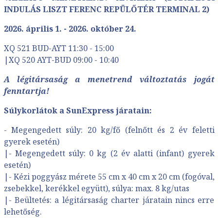
INDULÁS
LISZT FERENC REPÜLŐTÉR TERMINAL 2)
2026. április 1. - 2026. október 24.
XQ 521 BUD-AYT 11:30 - 15:00
|XQ 520 AYT-BUD 09:00 - 10:40
A légitársaság a menetrend változtatás jogát
fenntartja!
Súlykorlátok a SunExpress járatain:
- Megengedett súly: 20 kg/fő (felnőtt és 2 év feletti
gyerek esetén)
|
- Megengedett súly: 0 kg (2 év alatti (infant) gyerek
esetén)
|
- Kézi poggyász mérete 55 cm x 40 cm x 20 cm (fogóval,
zsebekkel, kerékkel együtt), súlya: max. 8 kg/utas
|
- Beültetés: a légitársaság charter járatain nincs erre
lehetőség.