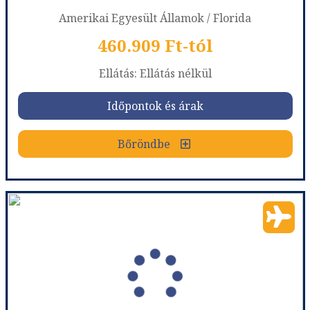
Amerikai Egyesült Államok / Florida
460.909 Ft-tól
Ellátás: Ellátás nélkül
Időpontok és árak
Bőröndbe
Arlo Wynwood
Ország:
Amerikai Egyesült Államok
Város:
Miami
Utazás módja:
Repülővel
Ellátás:
Ellátás nélkül
Szálláskategória:
Hotel ****
Szobatípus:
Szoba King