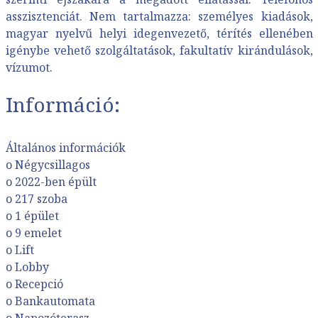
asszisztenciát. Nem tartalmazza: személyes kiadások,
magyar nyelvű helyi idegenvezető, térítés ellenében
igénybe vehető szolgáltatások, fakultatív kirándulások,
vízumot.
Információ:
Általános információk
o Négycsillagos
o 2022-ben épült
o 217 szoba
o 1 épület
o 9 emelet
o Lift
o Lobby
o Recepció
o Bankautomata