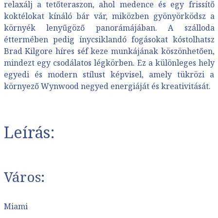
relaxálj a tetőteraszon, ahol medence és egy frissítő
koktélokat kínáló bár vár, miközben gyönyörködsz a
környék lenyűgöző panorámájában. A szálloda
éttermében pedig ínycsiklandó fogásokat kóstolhatsz
Brad Kilgore híres séf keze munkájának köszönhetően,
mindezt egy csodálatos légkörben. Ez a különleges hely
egyedi és modern stílust képvisel, amely tükrözi a
környező Wynwood negyed energiáját és kreativitását.
Leírás:
Város:
Miami