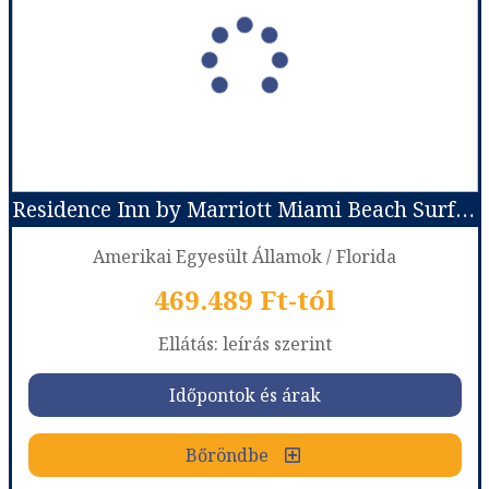
Ország:
Amerikai Egyesült Államok
Város:
Miami
Utazás módja:
Repülővel
Ellátás:
Ellátás nélkül
Szálláskategória:
Hotel ****
Szobatípus:
Szoba Standard
Időtartam:
7 éj
Residence Inn by Marriott Miami Beach Surfside
Időpont: 2026-08-12 | 7 éj
Amerikai Egyesült Államok / Florida
469.489 Ft-tól
már 485.529 Ft-tól
Ellátás: leírás szerint
Időpontok és árak
Időpontok és árak
Bőröndbe
Bőröndbe