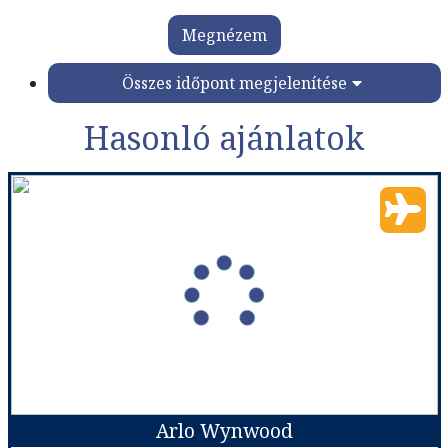
Megnézem
Összes időpont megjelenítése
Hasonló ajánlatok
Arlo Wynwood