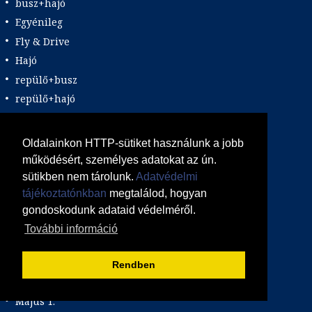
busz+hajó
Egyénileg
Fly & Drive
Hajó
repülő+busz
repülő+hajó
Repülővel
Szolgáltatás
Oldalainkon HTTP-sütiket használunk a jobb
Vonat
működésért, személyes adatokat az ún.
sütikben nem tárolunk.
Adatvédelmi
Ünnepek
tájékoztatónkban
megtalálod, hogyan
Adventi hetek
gondoskodunk adataid védelméről.
Húsvét
További információ
Karácsonyi utazás
Karnevál
Rendben
Két ünnep között
Május 1.