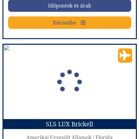
Időpontok és árak
Bőröndbe
Bőröndbe
Ramada Plaza Marco Polo Beach Resort
Ország:
Amerikai Egyesült Államok
Város:
Miami
Utazás módja:
Repülővel
Ellátás:
Ellátás nélkül
Szálláskategória:
Hotel ***
Szobatípus:
Szoba Standard
Időtartam:
10 éj
SLS LUX Brickell
Időpont: 2026-08-12 | 10 éj
Amerikai Egyesült Államok / Florida