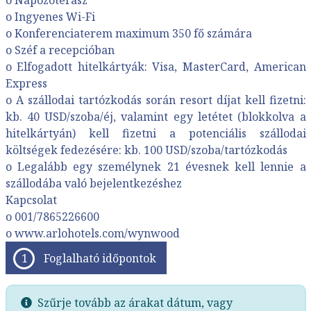
o Napozóterasz
o Ingyenes Wi-Fi
o Konferenciaterem maximum 350 fő számára
o Széf a recepcióban
o Elfogadott hitelkártyák: Visa, MasterCard, American
Express
o A szállodai tartózkodás során resort díjat kell fizetni:
kb. 40 USD/szoba/éj, valamint egy letétet (blokkolva a
hitelkártyán) kell fizetni a potenciális szállodai
költségek fedezésére: kb. 100 USD/szoba/tartózkodás
o Legalább egy személynek 21 évesnek kell lennie a
szállodába való bejelentkezéshez
Kapcsolat
o 001/7865226600
o www.arlohotels.com/wynwood
Foglalható időpontok
Szűrje tovább az árakat dátum, vagy