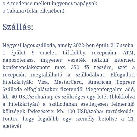
o A medence mellett ingyenes napágyak
o Cabana (felár ellenében)
Szállás:
Négycsillagos szálloda, amely 2022-ben épült. 217 szoba,
1 épület, 9 emelet. Lift,lobby, recepcióm, ATM,
napozóterasz, ingyenes vezeték nélküli internet,
konferenciaközpont max. 350 fő részére, széf a
recepción megtalálható a szállodában. Elfogadott
hitelkártyák: Visa, MasterCard, American Express
Szálloda elfoglalásakor fizetendő: idegenforgalmi adó,
kb. 40 USD/szoba/nap és szükséges egy letét (blokkolva
a hitelkártyán) a szállodában esetlegesen felmerülő
költségek fedezésére: kb. 100 USD/szoba/ tartózkodás.
Fontos, hogy legalább egy személy betöltse a 21.
életévét