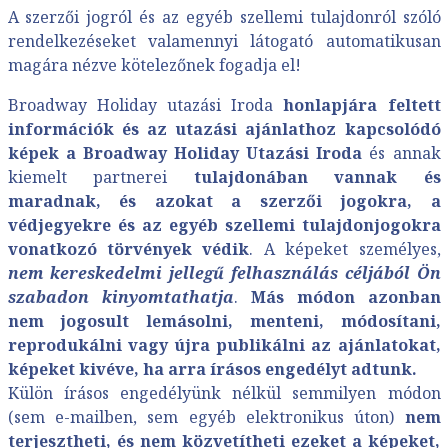
A szerzői jogról és az egyéb szellemi tulajdonról szóló
rendelkezéseket valamennyi látogató automatikusan
magára nézve kötelezőnek fogadja el!
Broadway Holiday utazási Iroda
honlapjára feltett
információk és az utazási ajánlathoz kapcsolódó
képek a Broadway Holiday Utazási Iroda
és annak
kiemelt partnerei
tulajdonában vannak és
maradnak, és azokat a szerzői jogokra, a
védjegyekre és az egyéb szellemi tulajdonjogokra
vonatkozó törvények védik
. A képeket személyes,
nem kereskedelmi jellegű felhasználás céljából Ön
szabadon kinyomtathatja
.
Más módon azonban
nem jogosult lemásolni, menteni, módosítani,
reprodukálni vagy újra publikálni az ajánlatokat,
képeket kivéve, ha arra írásos engedélyt adtunk.
Külön írásos engedélyünk nélkül semmilyen módon
(sem e-mailben, sem egyéb elektronikus úton)
nem
terjesztheti, és nem közvetítheti ezeket a képeket,