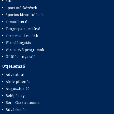
Síút
Sport mérkőzések
Sportos kirándulások
Tematikus út
Tengerparti esküvő
Természeti csodák
Városlátogatás
Városnéző programok
Üdülés - nyaralás
Útjellemző
Adventi út
Aktív pihenés
Augusztus 20
Belépőjegy
Bor - Gasztronómia
Búvárkodás