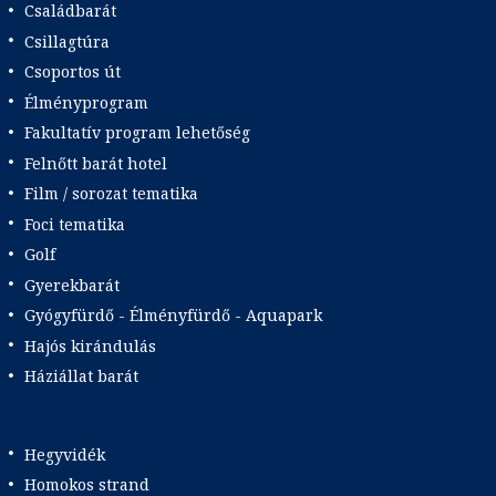
Családbarát
Csillagtúra
Csoportos út
Élményprogram
Fakultatív program lehetőség
Felnőtt barát hotel
Film / sorozat tematika
Foci tematika
Golf
Gyerekbarát
Gyógyfürdő - Élményfürdő - Aquapark
Hajós kirándulás
Háziállat barát
Hegyvidék
Homokos strand