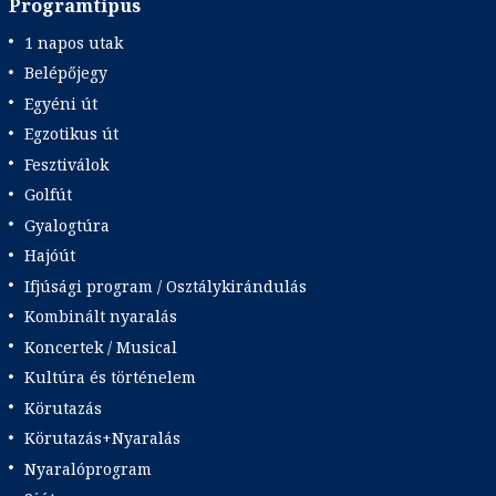
Programtípus
1 napos utak
Belépőjegy
Egyéni út
Egzotikus út
Fesztiválok
Golfút
Gyalogtúra
Hajóút
Ifjúsági program / Osztálykirándulás
Kombinált nyaralás
Koncertek / Musical
Kultúra és történelem
Körutazás
Körutazás+Nyaralás
Nyaralóprogram