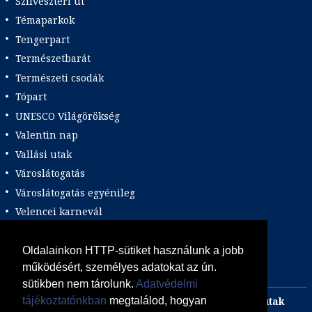
Szilveszteri út
Témaparkok
Tengerpart
Természetbarát
Természeti csodák
Tópart
UNESCO Világörökség
Valentin nap
Vallási utak
Városlátogatás
Városlátogatás egyénileg
Velencei karnevál
Vidéki felszállással
Wellness
Oldalainkon HTTP-sütiket használunk a jobb
működésért, személyes adatokat az ún.
Zene tematika
sütikben nem tárolunk.
Adatvédelmi
Adults only
Incentive
Szilveszteri egzotikus utak
tájékoztatónkban
megtalálod, hogyan