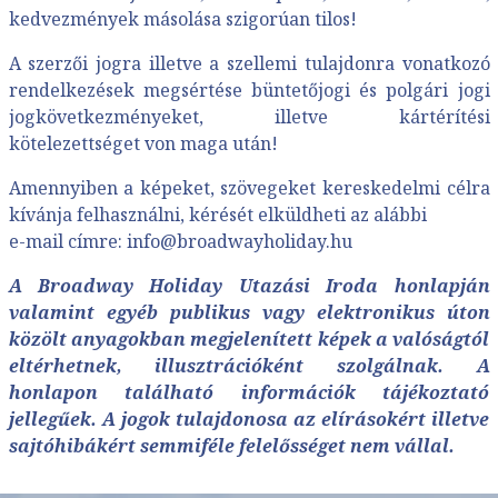
kedvezmények másolása szigorúan tilos!
A szerzői jogra illetve a szellemi tulajdonra vonatkozó
rendelkezések megsértése büntetőjogi és polgári jogi
jogkövetkezményeket, illetve kártérítési
kötelezettséget von maga után!
Amennyiben a képeket, szövegeket kereskedelmi célra
kívánja felhasználni, kérését elküldheti az alábbi
e-mail címre:
info@broadwayholiday.hu
A Broadway Holiday Utazási Iroda honlapján
valamint egyéb publikus vagy elektronikus úton
közölt anyagokban megjelenített képek a valóságtól
eltérhetnek, illusztrációként szolgálnak. A
honlapon található információk tájékoztató
jellegűek. A jogok tulajdonosa az elírásokért illetve
sajtóhibákért semmiféle felelősséget nem vállal.