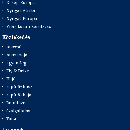
Közép-Európa
Nyugat-Afrika
Nyugat-Európa
Világ körüli körutazás
Közlekedés
Busszal
busz+hajó
Egyénileg
Fly & Drive
Hajó
repülő+busz
repülő+hajó
Repülővel
Szolgáltatás
Vonat
Ünnepek