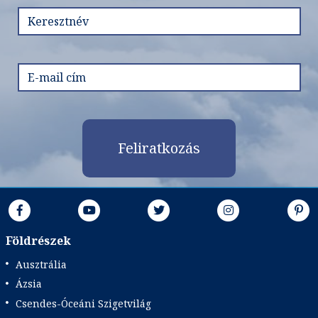
Időpont: 2026-09-10 | 5 éj
már 600.158 Ft-tól
Időpontok és árak
Feliratkozás
Bőröndbe
Földrészek
Ausztrália
Ázsia
Csendes-Óceáni Szigetvilág