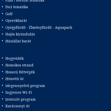
Film / sorozat tematika
Foci tematika
Golf
Gyerekbarát
Gyógyfürdő - Élményfürdő - Aquapark
Hajós kirándulás
Háziállat barát
Hegyvidék
Homokos strand
Hosszú Hétvégék
Húsvéti út
idegennyelvű program
Ingyenes Wi-Fi
Intenzív program
Karácsonyi út