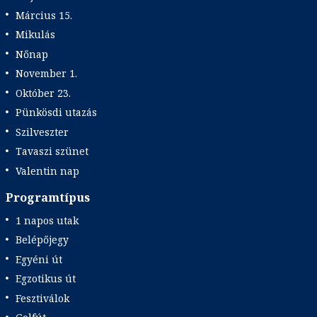
Március 15.
Mikulás
Nőnap
November 1.
Október 23.
Pünkösdi utazás
Szilveszter
Tavaszi szünet
Valentin nap
Programtípus
1 napos utak
Belépőjegy
Egyéni út
Egzotikus út
Fesztiválok