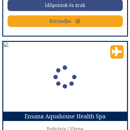
Időpontok és árak
Bőröndbe
Bőröndbe
Astera Hotel & Spa
Ország:
Bulgária
Város:
Golden Sands
Utazás módja:
Repülővel
Ellátás:
All inclusive
Szálláskategória:
Hotel ****
Szobatípus:
DOUBLE STANDARD - Standard view room
Időtartam:
3 éj
Ensana Aquahouse Health Spa
Időpont: 2026-09-19 | 3 éj
Bulgária / Várna