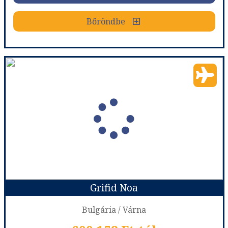
Bőröndbe
Bőröndbe
Grifid Hotel Encanto Beach
Ország:
Bulgária
Város:
Golden Sands
Utazás módja:
Repülővel
Ellátás:
All inclusive
Szálláskategória:
Hotel ****
Szobatípus:
DOUBLE SEA VIEW - Double sea view
Időtartam:
5 éj
Grifid Noa
Időpont: 2026-09-17 | 5 éj
Bulgária / Várna