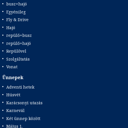
busz+hajó
Egyénileg
Fly & Drive
Hajó
repülő+busz
repülő+hajó
Repülővel
Szolgáltatás
Vonat
Ünnepek
Adventi hetek
Húsvét
Karácsonyi utazás
Karnevál
Két ünnep között
Május 1.