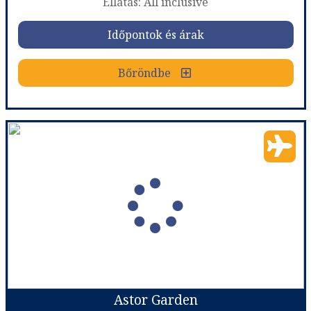
Ellátás: All inclusive
Időpontok és árak
Bőröndbe
SH Dolce Vita
Ország:
Bulgária
Város:
Golden Sands
Utazás módja:
Repülővel
Ellátás:
All inclusive
Szálláskategória:
Hotel ****
Szobatípus:
Szoba Standard Kertre néző kilátás Erkély
Időtartam:
3 éj
Astor Garden
Időpont: 2026-09-19 | 3 éj