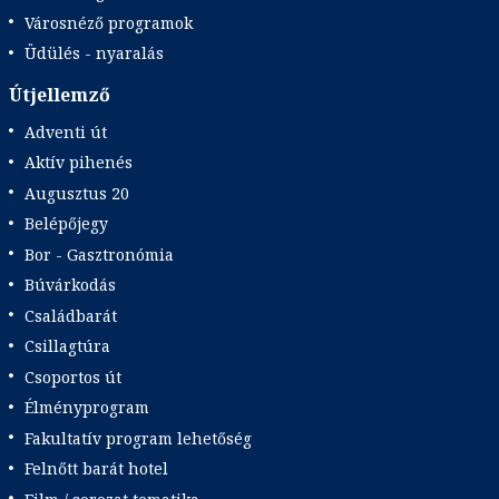
Városnéző programok
Üdülés - nyaralás
Útjellemző
Adventi út
Aktív pihenés
Augusztus 20
Belépőjegy
Bor - Gasztronómia
Búvárkodás
Családbarát
Csillagtúra
Csoportos út
Élményprogram
Fakultatív program lehetőség
Felnőtt barát hotel