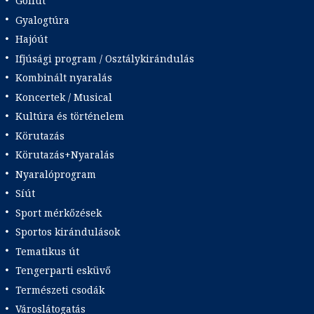
Golfút
Gyalogtúra
Hajóút
Ifjúsági program / Osztálykirándulás
Kombinált nyaralás
Koncertek / Musical
Kultúra és történelem
Körutazás
Körutazás+Nyaralás
Nyaralóprogram
Síút
Sport mérkőzések
Sportos kirándulások
Tematikus út
Tengerparti esküvő
Természeti csodák
Városlátogatás