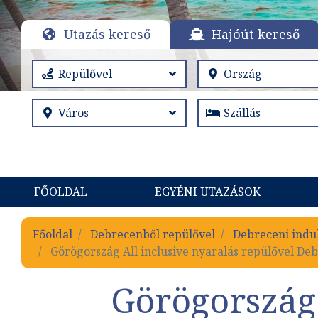
Utazás kereső
Hajóút kereső
FŐOLDAL
EGYÉNI UTAZÁSOK
Főoldal
Debrecenből repülővel
Debreceni indu
Görögország All inclusive nyaralás repülővel De
Görögország 