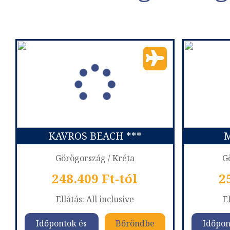
KAVROS BEACH ***
M
Görögország / Kréta
G
248.409 Ft-tól
2
Ellátás: All inclusive
El
Időpontok és
Bőröndbe
Időpon