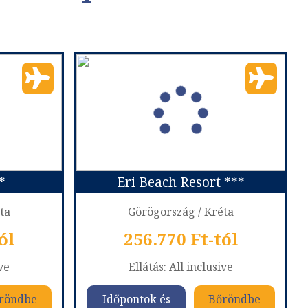
*
Eri Beach Resort ***
ta
Görögország / Kréta
ól
256.770 Ft-tól
ive
Ellátás: All inclusive
röndbe
Időpontok és
Bőröndbe