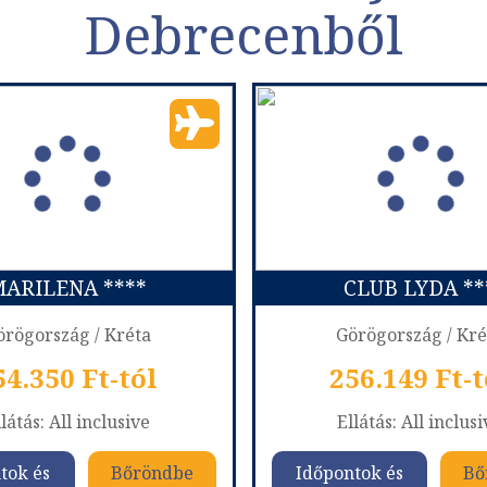
Debrecenből
ARILENA ****
CLUB LYDA **
örögország / Kréta
Görögország / Kré
54.350 Ft-tól
256.149 Ft-t
látás: All inclusive
Ellátás: All inclus
tok és
Bőröndbe
Időpontok és
Bő