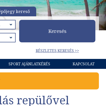
épőjegy kereső
Keresés
RÉSZLETES KERESÉS >>
SPORT AJÁNLATKÉRÉS
KAPCSOLAT
l
lás repülővel