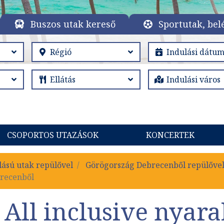
Buszos utak kereső
Sportutak, bel
CSOPORTOS UTAZÁSOK
KONCERTEK
lású utak repülővel
Görögország Debrecenből repülőve
brecenből
All inclusive nyara