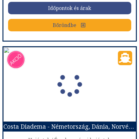
Időpontok és árak
Bőröndbe
Costa Favolosa - Németország, Nagy-Britannia, Franciaország
Ország:
Hajóutak
Város:
Észak-európai hajóutak
Utazás módja:
Hajó
Ellátás:
Teljes ellátás
Szálláskategória:
Hajó kabin
Szobatípus:
Costa ár, The Interior (I1), 2 felnőtt
Időtartam:
4 éj
Costa Diadema - Németország, Dánia, Norvégia, Franciaország
Időpont: 2026-11-08 | 4 éj