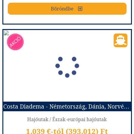
Bőröndbe
Bőröndbe
Costa Diadema - Dánia, Norvégia, Németország
Ország:
Hajóutak
Város:
Észak-európai hajóutak
Utazás módja:
Hajó
Ellátás:
Teljes ellátás
Szálláskategória:
Hajó kabin
Szobatípus:
Costa ár, The Interior (I1), 2 felnőtt
Időtartam:
7 éj
Costa Diadema - Németország, Dánia, Norvégia, Franciaország, Spanyolország
Időpont: 2026-09-05 | 7 éj
Hajóutak / Észak-európai hajóutak
1.039 €-tól (393.012) Ft