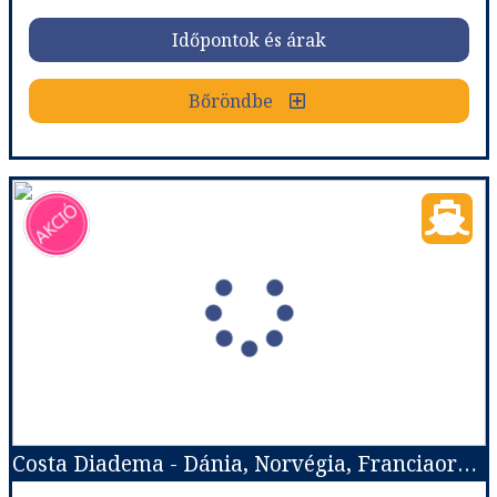
Időpontok és árak
Időpontok és árak
Bőröndbe
Bőröndbe
Costa Diadema - Dánia, Norvégia, Németország
Ország:
Hajóutak
Város:
Észak-európai hajóutak
Utazás módja:
Hajó
Ellátás:
Teljes ellátás
Szálláskategória:
Hajó kabin
Szobatípus:
Costa ár, The Interior (I1), 2 felnőtt
Időtartam:
6 éj
Costa Diadema - Dánia, Norvégia, Franciaország, Spanyolország
Időpont: 2026-08-29 | 6 éj