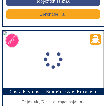
Időpontok és árak
Bőröndbe
Bőröndbe
Costa Diadema - Németország, Dánia, Norvégia
Ország:
Hajóutak
Város:
Észak-európai hajóutak
Utazás módja:
Hajó
Ellátás:
Teljes ellátás
Szálláskategória:
Hajó kabin
Szobatípus:
Costa ár, The Interior (I1), 2 felnőtt
Időtartam:
7 éj
Costa Favolosa - Németország, Norvégia
Időpont: 2026-08-28 | 7 éj
Hajóutak / Észak-európai hajóutak