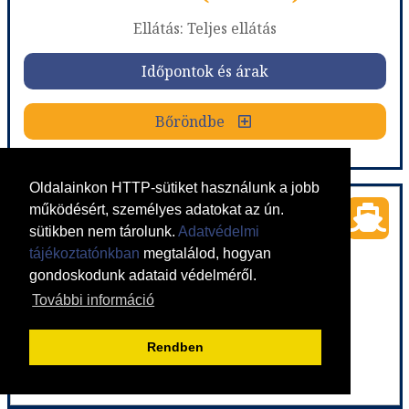
már 1.029 €-tól (389.230) Ft
Ellátás: Teljes ellátás
Időpontok és árak
Időpontok és árak
Bőröndbe
Bőröndbe
Oldalainkon HTTP-sütiket használunk a jobb
Costa Diadema - Németország, Dánia, Norvégia, Franciaország, Spanyolország
működésért, személyes adatokat az ún.
sütikben nem tárolunk.
Adatvédelmi
Ország:
Hajóutak
tájékoztatónkban
megtalálod, hogyan
Város:
Észak-európai hajóutak
gondoskodunk adataid védelméről.
Utazás módja:
Hajó
Ellátás:
Teljes ellátás
További információ
Szálláskategória:
Hajó kabin
Szobatípus:
Costa ár, The Interior (I1), 2 felnőtt
Időtartam:
11 éj
Rendben