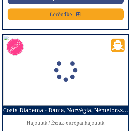
Bőröndbe
Bőröndbe
Costa Diadema - Dánia, Norvégia, Németország
Ország:
Hajóutak
Város:
Észak-európai hajóutak
Utazás módja:
Hajó
Ellátás:
Teljes ellátás
Szálláskategória:
Hajó kabin
Szobatípus:
Costa ár, The Interior (I1), 2 felnőtt
Időtartam:
7 éj
Costa Diadema - Dánia, Norvégia, Németország
Időpont: 2027-05-01 | 7 éj
Hajóutak / Észak-európai hajóutak