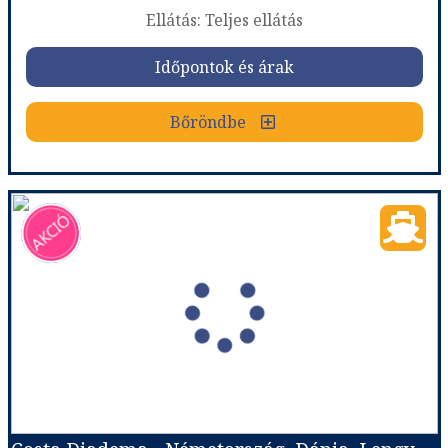
Ellátás: Teljes ellátás
Időpontok és árak
Időpontok és árak
Bőröndbe
Bőröndbe
Costa Diadema - Dánia, Lengyelország, Svédország, Németország
Ország:
Hajóutak
Város:
Észak-európai hajóutak
Utazás módja:
Hajó
Ellátás:
Teljes ellátás
Szálláskategória:
Hajó kabin
Szobatípus:
Costa ár, The Interior (I1), 2 felnőtt
Időtartam:
7 éj