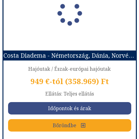
Város:
Észak-európai hajóutak
Utazás módja:
Hajó
Ellátás:
Teljes ellátás
Szálláskategória:
Hajó kabin
Szobatípus:
Costa ár, The Interior (I1), 2 felnőtt
Időtartam:
7 éj
Costa Diadema - Németország, Dánia, Norvégia
Időpont: 2027-05-29 | 7 éj
Hajóutak / Észak-európai hajóutak
949 €-tól (358.969) Ft
már 949 €-tól (358.969) Ft
Ellátás: Teljes ellátás
Időpontok és árak
Időpontok és árak
Bőröndbe
Bőröndbe