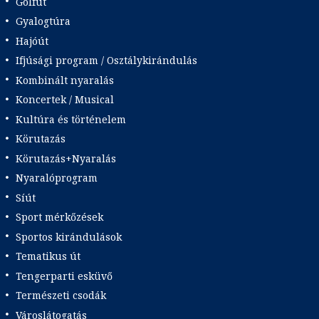
Golfút
Gyalogtúra
Hajóút
Ifjúsági program / Osztálykirándulás
Kombinált nyaralás
Koncertek / Musical
Kultúra és történelem
Körutazás
Körutazás+Nyaralás
Nyaralóprogram
Síút
Sport mérkőzések
Sportos kirándulások
Tematikus út
Tengerparti esküvő
Természeti csodák
Városlátogatás