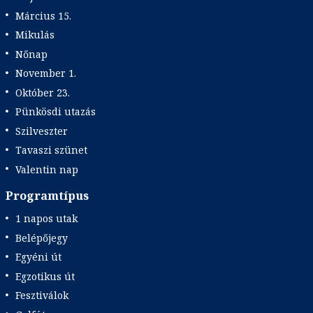
Március 15.
Mikulás
Nőnap
November 1.
Október 23.
Pünkösdi utazás
Szilveszter
Tavaszi szünet
Valentin nap
Programtípus
1 napos utak
Belépőjegy
Egyéni út
Egzotikus út
Fesztiválok