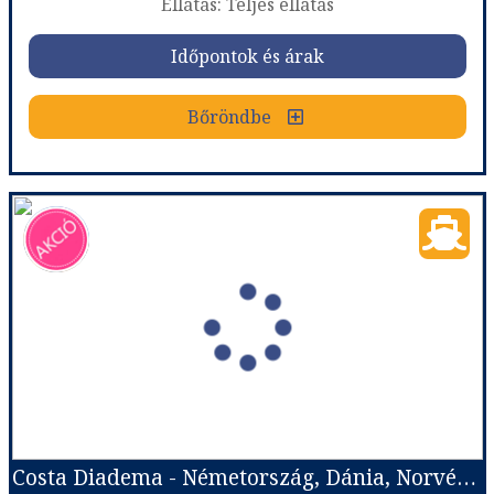
Ellátás: Teljes ellátás
Időpontok és árak
Időpontok és árak
Bőröndbe
Bőröndbe
Costa Diadema - Németország, Dánia, Norvégia
Ország:
Hajóutak
Város:
Észak-európai hajóutak
Utazás módja:
Hajó
Ellátás:
Teljes ellátás
Szálláskategória:
Hajó kabin
Szobatípus:
Costa ár, The Interior (I1), 2 felnőtt
Időtartam:
7 éj
Costa Diadema - Németország, Dánia, Norvégia
Időpont: 2026-08-28 | 7 éj