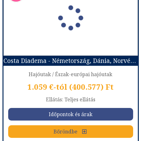
Ország:
Hajóutak
Város:
Észak-európai hajóutak
Utazás módja:
Hajó
Ellátás:
Teljes ellátás
Szálláskategória:
Hajó kabin
Szobatípus:
Costa ár, The Interior (I1), 2 felnőtt
Időtartam:
11 éj
Costa Diadema - Németország, Dánia, Norvégia
Időpont: 2026-09-11 | 11 éj
Hajóutak / Észak-európai hajóutak
1.059 €-tól (400.577) Ft
már 1.039 €-tól (393.012) Ft
Ellátás: Teljes ellátás
Időpontok és árak
Időpontok és árak
Bőröndbe
Bőröndbe