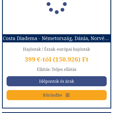
Costa Diadema - Németország, Dánia, Norvégia, Franciaország
Hajóutak / Észak-európai hajóutak
399 €-tól (150.926) Ft
Ellátás: Teljes ellátás
Időpontok és árak
Bőröndbe