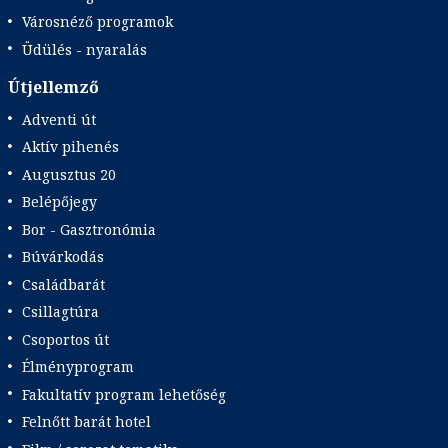
Városnéző programok
Üdülés - nyaralás
Útjellemző
Adventi út
Aktív pihenés
Augusztus 20
Belépőjegy
Bor - Gasztronómia
Búvárkodás
Családbarát
Csillagtúra
Csoportos út
Élményprogram
Fakultatív program lehetőség
Felnőtt barát hotel