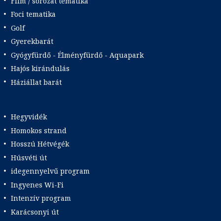
Film / sorozat tematika
Foci tematika
Golf
Gyerekbarát
Gyógyfürdő - Élményfürdő - Aquapark
Hajós kirándulás
Háziállat barát
Hegyvidék
Homokos strand
Hosszú Hétvégék
Húsvéti út
idegennyelvű program
Ingyenes Wi-Fi
Intenzív program
Karácsonyi út