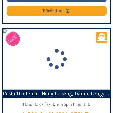
Bőröndbe
Bőröndbe
Costa Diadema - Németország, Dánia, Norvégia, Lengyelország, Svédország
Ország:
Hajóutak
Város:
Észak-európai hajóutak
Utazás módja:
Hajó
Ellátás:
Teljes ellátás
Szálláskategória:
Hajó kabin
Szobatípus:
Costa ár, The Interior (I1), 2 felnőtt
Időtartam:
14 éj
Costa Diadema - Németország, Dánia, Lengyelország, Svédország, Norvégia
Időpont: 2027-05-07 | 14 éj
Hajóutak / Észak-európai hajóutak