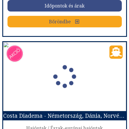
Időpontok és árak
Bőröndbe
Bőröndbe
Costa Diadema - Németország, Dánia, Norvégia
Ország:
Hajóutak
Város:
Észak-európai hajóutak
Utazás módja:
Hajó
Ellátás:
Teljes ellátás
Szálláskategória:
Hajó kabin
Szobatípus:
Costa ár, The Interior (I1), 2 felnőtt
Időtartam:
7 éj
Costa Diadema - Németország, Dánia, Norvégia
Időpont: 2027-06-25 | 7 éj
Hajóutak / Észak-európai hajóutak