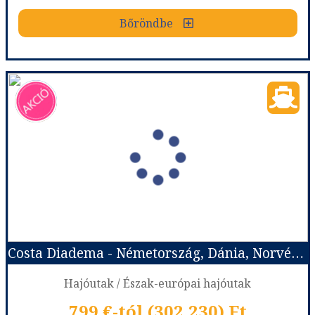
Bőröndbe
Bőröndbe
Costa Diadema - Németország, Dánia, Norvégia
Ország:
Hajóutak
Város:
Észak-európai hajóutak
Utazás módja:
Hajó
Ellátás:
Teljes ellátás
Szálláskategória:
Hajó kabin
Szobatípus:
Costa ár, The Interior (I1), 2 felnőtt
Időtartam:
7 éj
Costa Diadema - Németország, Dánia, Norvégia
Időpont: 2027-04-30 | 7 éj
Hajóutak / Észak-európai hajóutak
799 €-tól (302.230) Ft