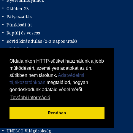
Nyelvtanfolyamok
Október 23
Pályaszállás
Pünkösdi út
Repülj és vezess
Rövid kirándulás (2-3 napos utak)
Síbérlettel
Síoktatás
Oldalainkon HTTP-sütiket használunk a jobb
Sportolási lehetőség
működésért, személyes adatokat az ún.
Szafari program
sütikben nem tárolunk.
Adatvédelmi
Szilveszteri út
tájékoztatónkban
megtalálod, hogyan
gondoskodunk adataid védelméről.
Témaparkok
További információ
Tengerpart
Természetbarát
Rendben
Természeti csodák
Tópart
UNESCO Világörökség