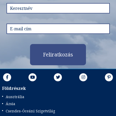
Időpont: 2027-05-14 | 14 éj
már 1.589 €-tól (601.055) Ft
Időpontok és árak
Feliratkozás
Bőröndbe
Földrészek
Ausztrália
Ázsia
Csendes-Óceáni Szigetvilág