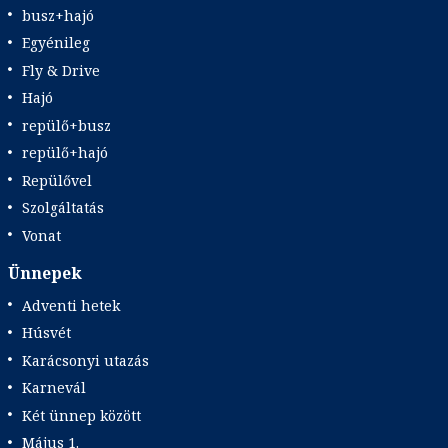
busz+hajó
Egyénileg
Fly & Drive
Hajó
repülő+busz
repülő+hajó
Repülővel
Szolgáltatás
Vonat
Ünnepek
Adventi hetek
Húsvét
Karácsonyi utazás
Karnevál
Két ünnep között
Május 1.