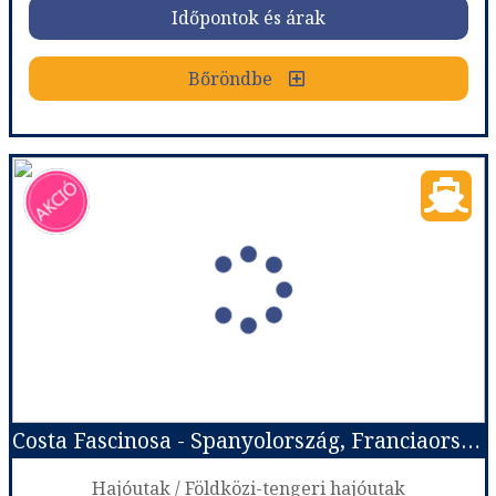
Időpontok és árak
Bőröndbe
Bőröndbe
Costa Diadema - Spanyolország, Franciaország, Olaszország
Ország:
Hajóutak
Város:
Nyugat-Mediterrán hajóutak
Utazás módja:
Hajó
Ellátás:
Teljes ellátás
Szálláskategória:
Hajó kabin
Szobatípus:
Costa ár, The Interior (I1), 2 felnőtt
Időtartam:
2 éj
Costa Fascinosa - Spanyolország, Franciaország, Olaszország
Időpont: 2026-10-31 | 2 éj
Hajóutak / Földközi-tengeri hajóutak