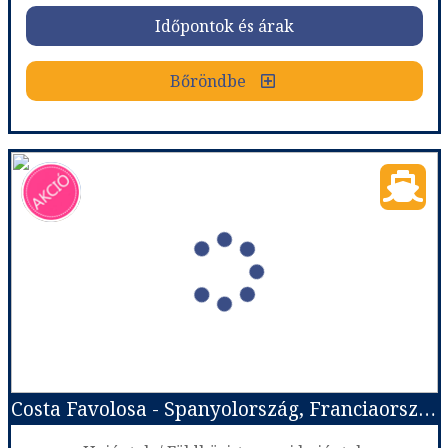
Időpontok és árak
Időpontok és árak
Bőröndbe
Bőröndbe
Costa Favolosa - Spanyolország, Franciaország, Olaszország
Ország:
Hajóutak
Város:
Nyugat-Mediterrán hajóutak
Utazás módja:
Hajó
Ellátás:
Teljes ellátás
Szálláskategória:
Hajó kabin
Szobatípus:
Costa ár, The Interior (I1), 2 felnőtt
Időtartam:
3 éj
Costa Favolosa - Spanyolország, Franciaország, Olaszország
Időpont: 2027-05-13 | 3 éj