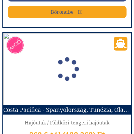
Bőröndbe
Bőröndbe
Costa Fascinosa - Spanyolország, Franciaország, Olaszország
Ország:
Hajóutak
Város:
Nyugat-Mediterrán hajóutak
Utazás módja:
Hajó
Ellátás:
Teljes ellátás
Szálláskategória:
Hajó kabin
Szobatípus:
Costa ár, The Interior (I1), 2 felnőtt
Időtartam:
3 éj
Costa Pacifica - Spanyolország, Tunézia, Olaszország, Franciaország
Időpont: 2026-10-27 | 3 éj
Hajóutak / Földközi-tengeri hajóutak