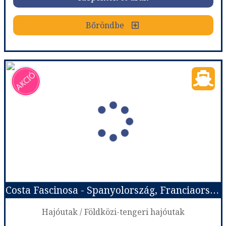
Bőröndbe
Bőröndbe
Costa Pacifica - Spanyolország, Franciaország, Olaszország, Tunézia
Ország:
Hajóutak
Város:
Nyugat-Mediterrán hajóutak
Utazás módja:
Hajó
Ellátás:
Teljes ellátás
Szálláskategória:
Hajó kabin
Szobatípus:
Costa ár, The Interior (I1), 2 felnőtt
Időtartam:
7 éj
Costa Fascinosa - Spanyolország, Franciaország, Olaszország
Időpont: 2027-01-01 | 7 éj
Hajóutak / Földközi-tengeri hajóutak