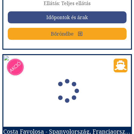
Ellátás: Teljes ellátás
Időpontok és árak
Időpontok és árak
Bőröndbe
Bőröndbe
Costa Toscana - Spanyolország, Baleár-szigetek, Olaszország, Franciaország
Ország:
Hajóutak
Város:
Nyugat-Mediterrán hajóutak
Utazás módja:
Hajó
Ellátás:
Teljes ellátás
Szálláskategória:
Hajó kabin
Szobatípus:
Costa ár, The Interior (I1), 2 felnőtt
Időtartam:
7 éj
Costa Favolosa - Spanyolország, Franciaország, Olaszország
Időpont: 2026-11-15 | 7 éj