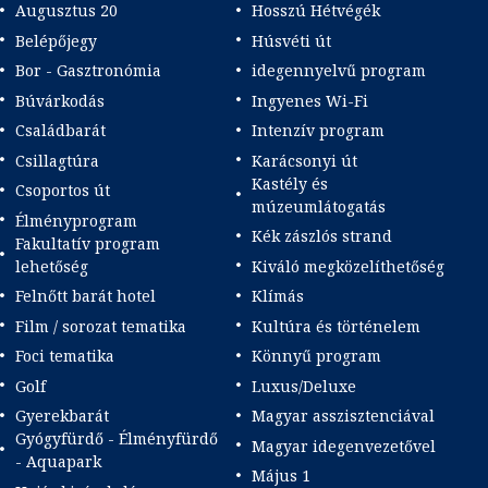
Augusztus 20
Hosszú Hétvégék
Belépőjegy
Húsvéti út
Bor - Gasztronómia
idegennyelvű program
Búvárkodás
Ingyenes Wi-Fi
Családbarát
Intenzív program
Csillagtúra
Karácsonyi út
Kastély és
Csoportos út
múzeumlátogatás
Élményprogram
Kék zászlós strand
Fakultatív program
lehetőség
Kiváló megközelíthetőség
Felnőtt barát hotel
Klímás
Film / sorozat tematika
Kultúra és történelem
Foci tematika
Könnyű program
Golf
Luxus/Deluxe
Gyerekbarát
Magyar asszisztenciával
Gyógyfürdő - Élményfürdő
Magyar idegenvezetővel
- Aquapark
Május 1