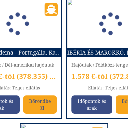
Costa Diadema - Portugália, Kanári-szigetek, Zöld-Foki Köztársaság, Brazília
 / Dél-amerikai hajóutak
1.009 €-tól (378.355) Ft
látás: Teljes ellátás
Ellátás: Teljes ellá
tok és
Bőröndbe
Időpontok és
Bő
ak
árak
Costa Diadema - Portugália, Kanári-szigetek, Zöld-Foki Köztársaság, Brazília