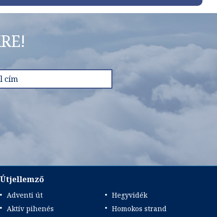
RE!
Útjellemző
Adventi út
Hegyvidék
Aktív pihenés
Homokos strand