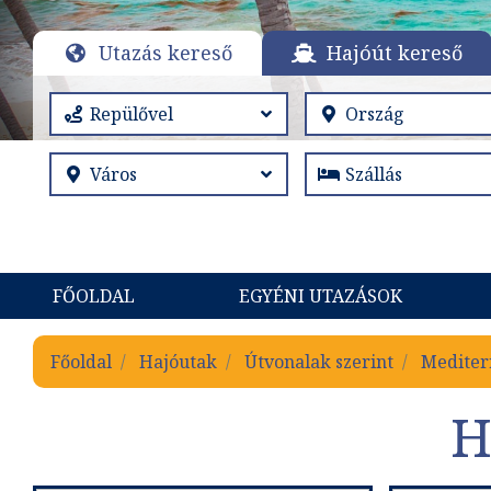
Utazás kereső
Hajóút kereső
FŐOLDAL
EGYÉNI UTAZÁSOK
Főoldal
Hajóutak
Útvonalak szerint
Mediter
H