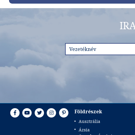
IR
Földrészek
Ausztrália
Ázsia