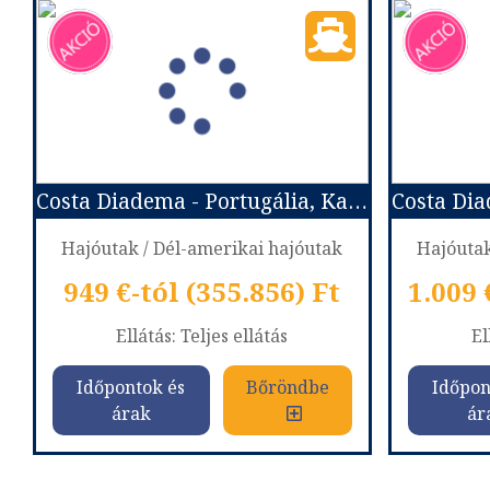
Costa Diadema - Portugália, Kanári-szigetek, Zöld-Foki Köztársaság, Brazília
Hajóutak / Dél-amerikai hajóutak
Hajóutak
949 €-tól (355.856) Ft
Ellátás: Teljes ellátás
El
Időpontok és
Bőröndbe
Időpon
árak
ár
Costa Diadema - Portugália, Kanári-szigetek, Zöld-Foki Köztársaság, Brazília