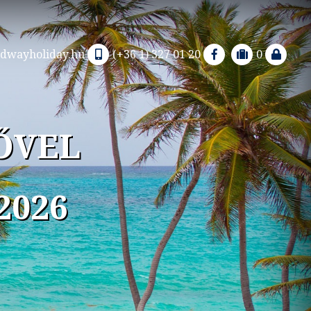
dwayholiday.hu
(+36 1) 327 01 20
0