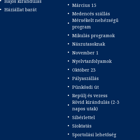
Hajós kirándulás
Március 15
Háziállat barát
Medencés szállás
Mérsékelt nehézségű
program
Mikulás programok
Nászutasoknak
November 1
Nyelvtanfolyamok
Október 23
Pályaszállás
Pünkösdi út
Repülj és vezess
Rövid kirándulás (2-3
napos utak)
Síbérlettel
Síoktatás
Sportolási lehetőség