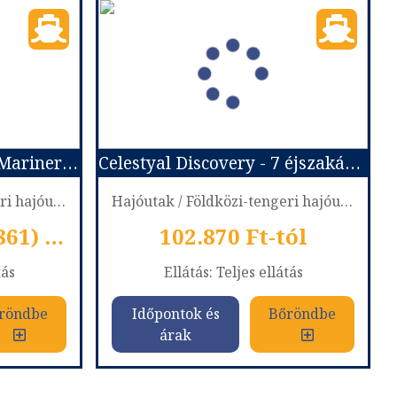
IBÉRIA ÉS MAROKKÓ, Mariner of the Seas
Celestyal Discovery - 7 éjszakás nyugat-mediterrán hajóút (Hajó)
Hajóutak / Földközi-tengeri hajóutak
Hajóutak / Földközi-tengeri hajóutak
1.578 €-tól (572.861) Ft
102.870 Ft-tól
tás
Ellátás: Teljes ellátás
röndbe
Időpontok és
Bőröndbe
árak
IBÉRIA ÉS MAROKKÓ, Mariner of the Seas
Celestyal Discovery - 7 éjszakás nyugat-mediterrán hajóút (Hajó)