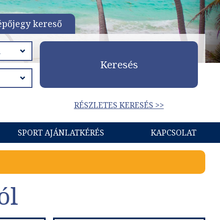
épőjegy kereső
Keresés
RÉSZLETES KERESÉS >>
SPORT AJÁNLATKÉRÉS
KAPCSOLAT
ól