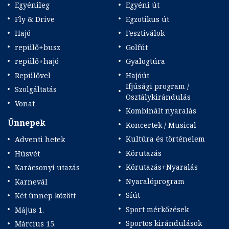
Egyénileg
Egyéni út
Fly & Drive
Egzotikus út
Hajó
Fesztiválok
repülő+busz
Golfút
repülő+hajó
Gyalogtúra
Repülővel
Hajóút
Ifjúsági program /
Szolgáltatás
Osztálykirándulás
Vonat
Kombinált nyaralás
Ünnepek
Koncertek / Musical
Kultúra és történelem
Adventi hetek
Körutazás
Húsvét
Körutazás+Nyaralás
Karácsonyi utazás
Nyaralóprogram
Karnevál
Síút
Két ünnep között
Sport mérkőzések
Május 1.
Sportos kirándulások
Március 15.