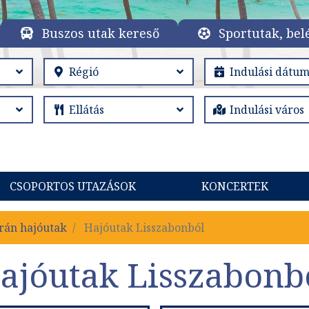
Buszos utak kereső
Sportutak, bel
CSOPORTOS UTAZÁSOK
KONCERTEK
rán hajóutak
Hajóutak Lisszabonból
ajóutak Lisszabonb