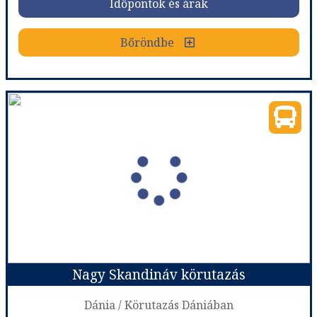
Időpontok és árak
Bőröndbe
Bőröndbe
Csillagtúra Morvaországban
Ország:
Csehország
Város:
Körutazás Csehországban
Utazás módja:
Busszal
Ellátás:
Reggeli
Szálláskategória:
Hotel ****
Szobatípus:
Két ágyas, Tatabánya
Időtartam:
4 éj
Nagy Skandináv körutazás
Időpont: 2026-08-12 | 4 éj
Dánia / Körutazás Dániában