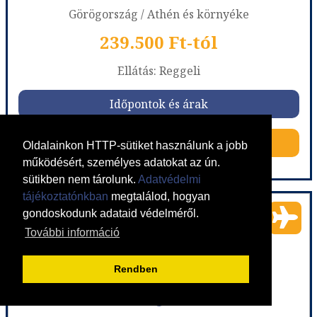
Görögország / Athén és környéke
239.500 Ft-tól
már 239.000 Ft-tól
Ellátás: Reggeli
Időpontok és árak
Időpontok és árak
Bőröndbe
Bőröndbe
Oldalainkon HTTP-sütiket használunk a jobb
működésért, személyes adatokat az ún.
sütikben nem tárolunk.
Adatvédelmi
Hétvége Athénban ***
tájékoztatónkban
megtalálod, hogyan
gondoskodunk adataid védelméről.
További információ
Ország:
Görögország
Város:
Athén
Utazás módja:
Repülővel
Rendben
Ellátás:
Reggeli
Szálláskategória:
Program szerint
Szobatípus:
2 ágyas szoba