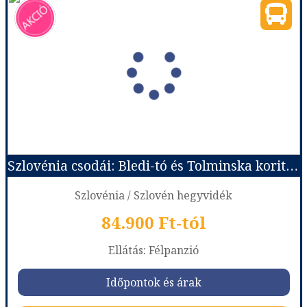
Szlovénia csodái: Bledi-tó és Tolminska korita szurdok
Szlovénia / Szlovén hegyvidék
84.900 Ft-tól
Ellátás: Félpanzió
Időpontok és árak