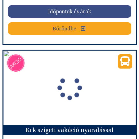
Időpontok és árak
Időpontok és árak
Bőröndbe
Bőröndbe
Szlovén tengerparti vakáció nyaralással - Portoroz 6 nap
Ország:
Szlovénia
Város:
Portoroz
Utazás módja:
Busszal
Ellátás:
Reggeli
Szálláskategória:
Hotel
Szobatípus:
2 ágyas (pótágyazható) V.Park 3*
Időtartam:
5 éj
Krk szigeti vakáció nyaralással
Időpont: 2026-08-10 | 5 éj