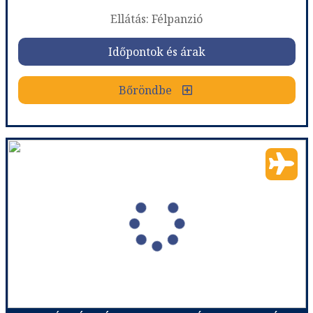
Ellátás: Félpanzió
Időpontok és árak
Időpontok és árak
Bőröndbe
Bőröndbe
NYÁRBÚCSÚZTATÓ A SORRENTÓI-FÉLSZIGETEN - KÖRUTAZÁS REPÜLŐVEL
Ország:
Olaszország
Város:
Sorrento
Utazás módja:
Repülővel
Ellátás:
Félpanzió
Szálláskategória:
Program szerint
Szobatípus:
2 ágyas szoba
Időtartam:
3 éj