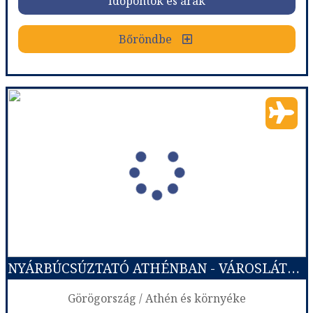
Időpontok és árak
Bőröndbe
Gaudí Barcelonája adventkor
Ország:
Spanyolország
Város:
Barcelona
Utazás módja:
Repülővel
Ellátás:
Reggeli
Szálláskategória:
Program szerint
Szobatípus:
2 ágyas szoba
Időtartam:
2 éj
NYÁRBÚCSÚZTATÓ ATHÉNBAN - VÁROSLÁTOGATÁS REPÜLŐVEL
Időpont: 2026-12-04 | 2 éj
Görögország / Athén és környéke