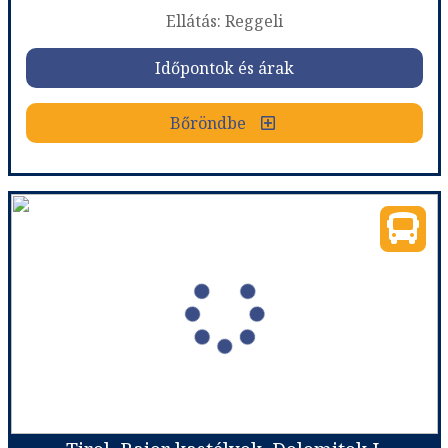
Ellátás: Reggeli
Időpontok és árak
Időpontok és árak
Bőröndbe
Bőröndbe
DUBROVNIK nyaralással Dél-Dalmáciában
Ország:
Horvátország
Város:
Dubrovnik
Utazás módja:
Busszal
Ellátás:
Reggeli
Szálláskategória:
Hotel ****
Szobatípus:
2 ágyas (pótágyazható) Standard
Időtartam:
5 éj