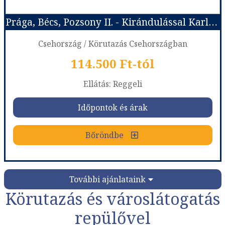
Prága, Bécs, Pozsony II. - Kirándulással Karlovy Varyba
Időpont: 2026-08-12 | 11 éj
Csehország / Körutazás Csehországban
114.500 Ft-tól
már 659.000 Ft-tól
Ellátás: Reggeli
Időpontok és árak
Időpontok és árak
Bőröndbe
Bőröndbe
Prága, Bécs, Pozsony II. - Kirándulással Karlovy Varyba
További ajánlataink
Körutazás és városlátogatás
Ország:
Csehország
repülővel
Város:
Körutazás Csehországban
Utazás módja:
Busszal