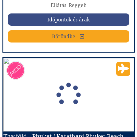
Ellátás: Reggeli
Időpontok és árak
Időpontok és árak
Bőröndbe
Bőröndbe
Thaiföld - Phuket / Crest Resort & Pool Villas *****
Ország:
Thaiföld
Város:
Phuket
Utazás módja:
Repülővel
Ellátás:
Reggeli
Szálláskategória:
Hotel *****
Szobatípus:
Kétágyas szoba
Időtartam:
7 éj
Thaiföld - Phuket / Katathani Phuket Beach Resort*****