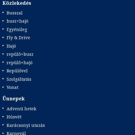
Közlekedés
Busszal
busz+hajó
Egyénileg
Fly & Drive
Hajó
repülő+busz
repülő+hajó
Repülővel
Szolgáltatás
Vonat
Ünnepek
Adventi hetek
Húsvét
Karácsonyi utazás
Karnevál