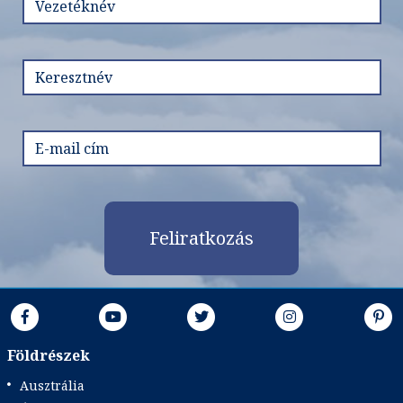
Időtartam:
11 éj
Időpont: 2026-09-27 | 11 éj
már 998.398 Ft-tól
Időpontok és árak
Feliratkozás
Bőröndbe
Földrészek
Ausztrália