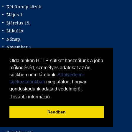
Két ünnep között
Május 1.
Március 15.
Mikulás
Nőnap
November 1.
Október 23.
Oldalainkon HTTP-sütiket használunk a jobb
Pünkösdi utazás
működésért, személyes adatokat az ún.
Szilveszter
sütikben nem tárolunk.
Adatvédelmi
Tavaszi szünet
tájékoztatónkban
megtalálod, hogyan
Valentin nap
gondoskodunk adataid védelméről.
További információ
Programtípus
1 napos utak
Rendben
Belépőjegy
Egyéni út