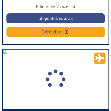
Ellátás: leírás szerint
Időpontok és árak
Időpontok és árak
Bőröndbe
Bőröndbe
Manhattan Pattaya Hotel - 11 éjszakás
Ország:
Thaiföld
Város:
Bang Lamung
Utazás módja:
Repülővel
Ellátás:
leírás szerint
Szálláskategória:
Hotel ****
Szobatípus:
Double or Twin DELUXE - DELUXE ROOM
Időtartam:
11 éj