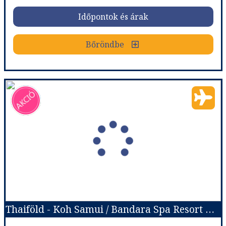
Időpontok és árak
Időpontok és árak
Bőröndbe
Bőröndbe
Thaiföld - Phuket / Avista Grande Phuket Karon - MGallery*****
Ország:
Thaiföld
Város:
Phuket
Utazás módja:
Repülővel
Ellátás:
Reggeli
Szálláskategória:
Hotel *****
Szobatípus:
Kétágyas szoba
Időtartam:
7 éj
Thaiföld - Koh Samui / Bandara Spa Resort & Pool Villas, Samui****
Időpont: 2026-09-02 | 7 éj