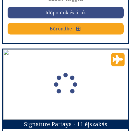
Időpontok és árak
Időpontok és árak
Bőröndbe
Bőröndbe
DÉL-THAIFÖLDI KÖRUTAZÁS PIHENÉSSEL KRABIN ****
Ország:
Thaiföld
Város:
Körutazás Thaiföldön
Utazás módja:
Repülővel
Ellátás:
Reggeli
Szálláskategória:
Hotel ****
Szobatípus:
Kétágyas szoba
Időtartam:
11 éj
Signature Pattaya - 11 éjszakás
Időpont: 2026-11-01 | 11 éj