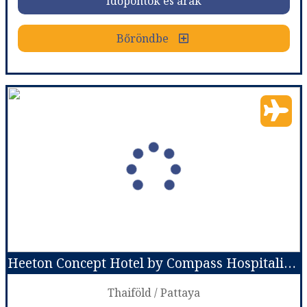
Időpontok és árak
Bőröndbe
Bőröndbe
Thaiföld - a Távol-Kelet varázsa II. - nagy thaiföldi körutazás
Ország:
Thaiföld
Város:
Körutazás Thaiföldön
Utazás módja:
Repülővel
Ellátás:
leírás szerint
Szálláskategória:
Hotel ****
Szobatípus:
Két ágyas
Időtartam:
12 éj
Heeton Concept Hotel by Compass Hospitality - 12 éjszakás
Időpont: 2026-11-29 | 12 éj
Thaiföld / Pattaya