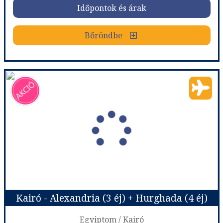
Időpontok és árak
Bőröndbe
Bőröndbe
Kairó, a fáraók városa
Ország:
Egyiptom
Város:
Kairó
Utazás módja:
Repülővel
Ellátás:
Teljes ellátás
Szálláskategória:
Program szerint
Szobatípus:
2 ágyas szoba
Időtartam:
3 éj
Kairó - Alexandria (3 éj) + Hurghada (4 éj)
Időpont: 2026-12-12 | 3 éj
Egyiptom / Kairó