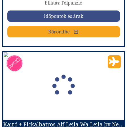
Ellátás: Félpanzió
Időpontok és árak
Időpontok és árak
Bőröndbe
Bőröndbe
Kairó+ Pickalbatros Aqua Blu Resort (ex.Sea World) ****, Egyiptom
Ország:
Egyiptom
Város:
Kairó + Hurghada
Utazás módja:
Repülővel
Ellátás:
Félpanzió
Szálláskategória:
Hotel ****
Szobatípus:
Kétágyas standard szoba
Időtartam:
7 éj
Kairó + Pickalbatros Alf Leila Wa Leila by Neverland ****, Egyiptom
Időpont: 2026-09-26 | 7 éj