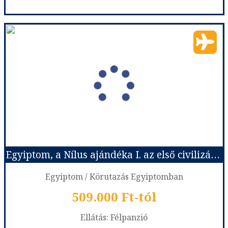
Kairó + Albatros Makadi Resort ****, Egyiptom
Ország:
Egyiptom
Város:
Kairó
Utazás módja:
Repülővel
Ellátás:
Félpanzió
Szálláskategória:
Hotel ****
Szobatípus:
Kétágyas standard szoba
Időtartam:
7 éj
Egyiptom, a Nílus ajándéka I. az első civilizációk nyomában
Időpont: 2026-09-19 | 7 éj
Egyiptom / Körutazás Egyiptomban
509.000 Ft-tól
már 507.900 Ft-tól
Ellátás: Félpanzió