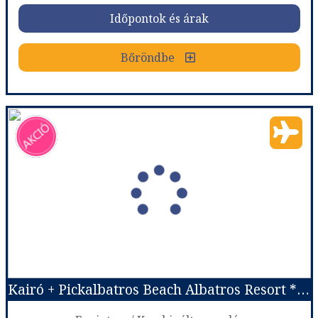
Időpontok és árak
Időpontok és árak
Bőröndbe
Bőröndbe
Egyiptom, a Nílus ajándéka I. az első civilizációk nyomában
Ország:
Egyiptom
Város:
Körutazás Egyiptomban
Utazás módja:
Repülővel
Ellátás:
Félpanzió
Szálláskategória:
Hotel *****
Szobatípus:
Két ágyas
Időtartam:
7 éj
Kairó + Pickalbatros Beach Albatros Resort ****, Egyiptom
Időpont: 2026-12-01 | 7 éj