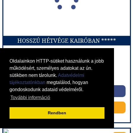
Ellátás:
Félpanzió
Szálláskategória:
Hotel ****
Szobatípus:
Kétágyas standard szoba
Időtartam:
7 éj
HOSSZÚ HÉTVÉGE KAIRÓBAN *****
Időpont: 2026-10-17 | 7 éj
Egyiptom / Kairó
Oldalainkon HTTP-sütiket használunk a jobb
619.000 Ft-tól
már 611.100 Ft-tól
működésért, személyes adatokat az ún.
sütikben nem tárolunk.
Adatvédelmi
Ellátás: Reggeli
tájékoztatónkban
megtalálod, hogyan
Időpontok és árak
gondoskodunk adataid védelméről.
Időpontok és árak
További információ
Bőröndbe
Bőröndbe
Rendben
HOSSZÚ HÉTVÉGE KAIRÓBAN *****