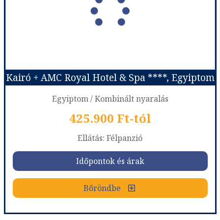
Utazás módja:
Repülővel
Ellátás:
Félpanzió
Szálláskategória:
Hotel ****
Szobatípus:
Kétágyas standard szoba
Időtartam:
7 éj
Kairó + AMC Royal Hotel & Spa ****, Egyiptom
Időpont: 2026-10-03 | 7 éj
Egyiptom / Kombinált nyaralás
425.900 Ft-tól
már 423.900 Ft-tól
Ellátás: Félpanzió
Időpontok és árak
Időpontok és árak
Bőröndbe
Bőröndbe