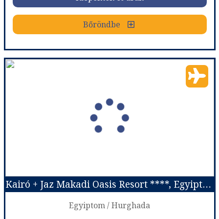
Bőröndbe
Bőröndbe
Kairó + Ancient Sands ****, Egyiptom
Ország:
Egyiptom
Város:
Kairó
Utazás módja:
Repülővel
Ellátás:
Félpanzió
Szálláskategória:
Hotel ****
Szobatípus:
Kétágyas standard szoba
Időtartam:
7 éj
Kairó + Jaz Makadi Oasis Resort ****, Egyiptom
Időpont: 2026-09-19 | 7 éj
Egyiptom / Hurghada