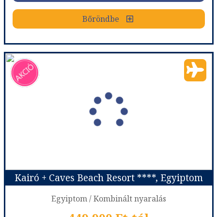
Bőröndbe
Bőröndbe
Kairó + Aladdin Beach Resort ****, Egyiptom
Ország:
Egyiptom
Város:
Kairó + Hurghada
Utazás módja:
Repülővel
Ellátás:
Félpanzió
Szálláskategória:
Hotel ****
Szobatípus:
Kétágyas standard szoba
Időtartam:
7 éj
Kairó + Caves Beach Resort ****, Egyiptom
Időpont: 2026-11-07 | 7 éj
Egyiptom / Kombinált nyaralás