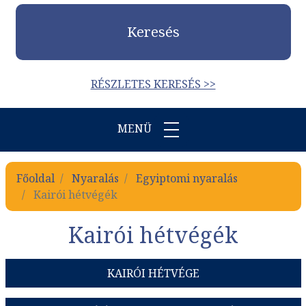
Keresés
RÉSZLETES KERESÉS >>
MENÜ
Főoldal
Nyaralás
Egyiptomi nyaralás
Kairói hétvégék
Kairói hétvégék
KAIRÓI HÉTVÉGE