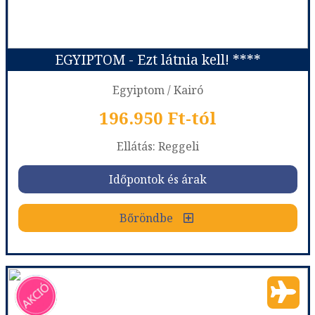
EGYIPTOM - Ezt látnia kell! ****
Egyiptom / Kairó
196.950 Ft-tól
Ellátás: Reggeli
Időpontok és árak
Bőröndbe
EGYIPTOM - Ezt látnia kell! ****