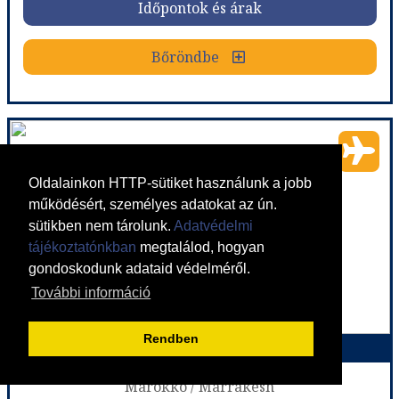
Időpontok és árak
Bőröndbe
Bőröndbe
Mesebeli Marokkó körutazás - csoportos körutazás
Oldalainkon HTTP-sütiket használunk a jobb
Ország:
Marokkó
Város:
Körutazás Marokkóban
működésért, személyes adatokat az ún.
Utazás módja:
Repülővel
sütikben nem tárolunk.
Adatvédelmi
Ellátás:
Félpanzió
Szálláskategória:
Hotel ****
tájékoztatónkban
megtalálod, hogyan
Szobatípus:
2 ágyas szoba kedvezménnyel!
gondoskodunk adataid védelméről.
Időtartam:
7 éj
További információ
Rendben
Marokkói ízelítő ****
Időpont: 2026-11-07 | 7 éj
Marokkó / Marrakesh