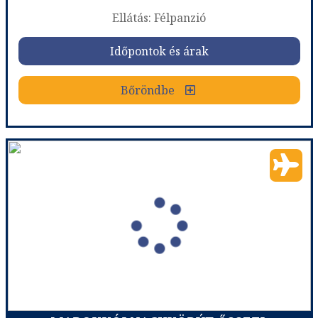
Ellátás: Félpanzió
Időpontok és árak
Időpontok és árak
Bőröndbe
Bőröndbe
Marokkó kincsei - Királyi városok, repülővel
Ország:
Marokkó
Város:
Casablanca
Utazás módja:
Repülővel
Ellátás:
Félpanzió
Szálláskategória:
Hotel ****
Szobatípus:
2 ágyas standard szoba
Időtartam:
7 éj