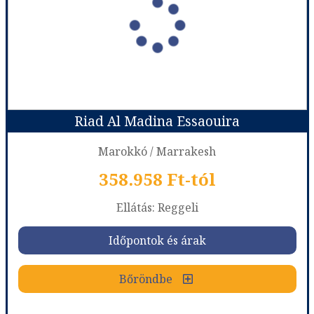
Város:
Marrakesh
Utazás módja:
Repülővel
Ellátás:
leírás szerint
Szálláskategória:
Hotel ****
Szobatípus:
DOUBLE SUPERIOR - SUPERIOR ROOM
Időtartam:
3 éj
Riad Al Madina Essaouira
Időpont: 2026-09-19 | 3 éj
Marokkó / Marrakesh
358.958 Ft-tól
már 341.498 Ft-tól
Ellátás: Reggeli
Időpontok és árak
Időpontok és árak
Bőröndbe
Bőröndbe