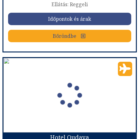
Ellátás: Reggeli
Időpontok és árak
Bőröndbe
Riad Nouhal
Ország:
Marokkó
Város:
Marrakesh
Utazás módja:
Repülővel
Ellátás:
Reggeli
Szálláskategória:
Hotel ***
Szobatípus:
Szoba Kétszemélyes
Időtartam:
4 éj
Hotel Oudaya
Időpont: 2027-02-06 | 4 éj