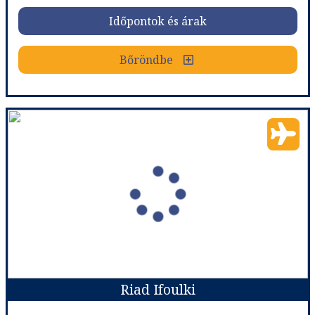
Időpontok és árak
Időpontok és árak
Bőröndbe
Bőröndbe
Riad Armelle
Ország:
Marokkó
Város:
Marrakesh
Utazás módja:
Repülővel
Ellátás:
Reggeli
Szálláskategória:
Hotel ****
Szobatípus:
Szoba Standard Kétszemélyes
Időtartam:
3 éj
Riad Ifoulki
Időpont: 2026-09-05 | 3 éj