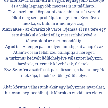
de azonkívül, Észak-Afrika egyik legnagyobb kikötője
és a világ legnagyobb mecsete is itt található...
Fez
- szellemi központ, sikátorlabirintusát vezető
nélkül meg sem próbáljuk megérteni. Kézműves
mekka, és kulináris mennyország.
Marrakes
- az elvarázsolt város, Djemaa el Fna tere egy
este átalakul a keleti világ meseszínhelyévé, a
táncosoktól az mesemondókig.
Agadír
- A tengerpart melyen mindig süt a nap és az
Atlanti-óceán felőli szél csillapítja a hőséget.
A turizmus kedvelt üdülőhelyévé választott helyszín,
bazárok, éttermek kávéházak, üzletek.
Esz-Szavíra
a szörfösök paradicsoma, a halcsemegék
mekkája, hajókészítők gyűjtő helye.
Akár körutat választunk akár egy helyszínes nyaralást,
biztosan megcsodálhatjuk Marokkó csodálatos életét.