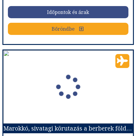
Időpontok és árak
Időpontok és árak
Bőröndbe
Bőröndbe
Marokkó, sivatagi körutazás a berberek földjén magyar idegenvezetéssel 2026.11.24-12.01.
Ország:
Marokkó
Város:
Körutazás Marokkóban
Utazás módja:
Repülővel
Ellátás:
leírás szerint
Szálláskategória:
Hotel
Szobatípus:
Kétágyas szoba franciaággyal
Időtartam:
7 éj
Marokkó, sivatagi körutazás a berberek földjén magyar idegenvezetéssel 2026.10.31-11.07.
Időpont: 2026-11-24 | 7 éj