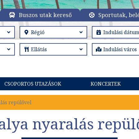
Buszos utak kereső
Sportutak, bel
CSOPORTOS UTAZÁSOK
KONCERTEK
lás repülővel
alya nyaralás repül