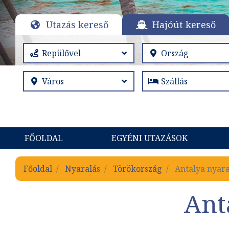
Utazás kereső
Hajóút kereső
FŐOLDAL
EGYÉNI UTAZÁSOK
Főoldal
Nyaralás
Törökország
Antalya nyara
Ant