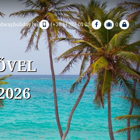
dwayholiday.hu
(+36 1) 327 01 20
0