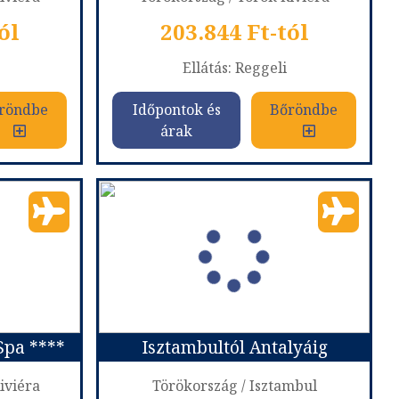
ól
203.844 Ft-tól
Ellátás: Reggeli
röndbe
Időpontok és
Bőröndbe
árak
ke
Sherwood Premio Hotel ***
zág
Ország:
Törökország
Város:
Antalya
ővel
Utazás módja:
Repülővel
Ellátás:
Reggeli
 szerint
Szálláskategória:
Hotel ***
szoba
Szobatípus:
standard szoba
Időtartam:
7 éj
Spa ****
Isztambultól Antalyáig
 6 éj
Időpont: 2026-09-16 | 7 éj
iviéra
Törökország / Isztambul