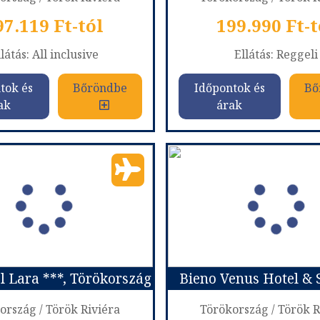
97.119 Ft-tól
199.990 Ft-t
látás: All inclusive
Ellátás: Reggeli
tok és
Bőröndbe
Időpontok és
Bő
ak
árak
GRAND KOLIBRI PRESTIGE & SPA *****
Lykia partvidé
szág:
Törökország
Ország:
Törökors
Város:
Antalya
Város:
Antalya
ás módja:
Repülővel
Utazás módja:
Repül
látás:
All inclusive
Ellátás:
Reggeli
skategória:
Hotel *****
Szálláskategória:
Program
s:
Kétágyas szoba Economy Superior
Szobatípus:
2 ágyas 
Időtartam:
3 éj
Időtartam:
6 éj
l Lara ***, Törökország
Bieno Venus Hotel & 
ont: 2026-09-22 | 3 éj
Időpont: 2026-11-08 |
ország / Török Riviéra
Törökország / Török R