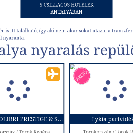
5 CSILLAGOS HOTELEK
ANTALYÁBAN
r is itt található, így aki nem akar sokat utazni a transzfer
l nyaranta.
alya nyaralás repül
GRAND KOLIBRI PRESTIGE & SPA *****
Lykia partvidé
ország / Török Riviéra
Törökország / Török R