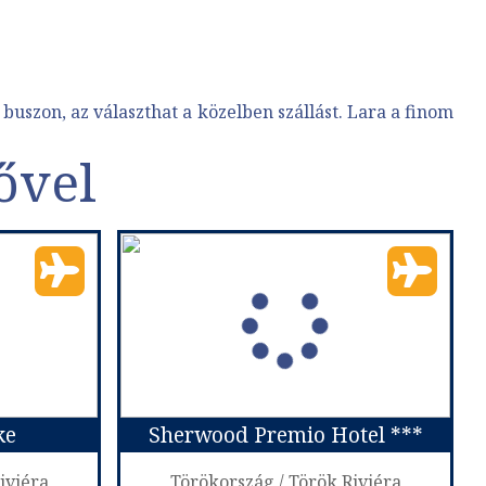
 buszon, az választhat a közelben szállást. Lara a finom
ővel
ke
Sherwood Premio Hotel ***
iviéra
Törökország / Török Riviéra