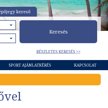
épőjegy kereső
Keresés
RÉSZLETES KERESÉS >>
SPORT AJÁNLATKÉRÉS
KAPCSOLAT
ővel