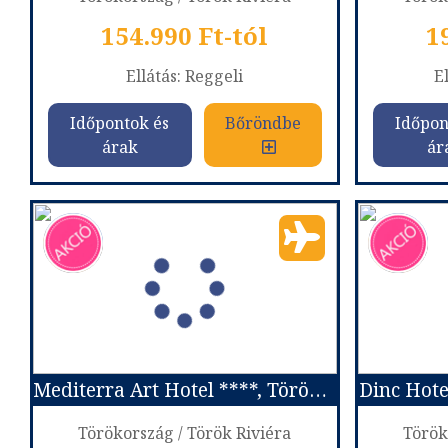
154.990 Ft-tól
1
Ellátás: Reggeli
El
Időpontok és
Bőröndbe
Időpon
árak
ár
Kappadókia
Ország:
Törökország
Or
Város:
Antalya
Utazás módja:
Repülővel
Utaz
Ellátás:
Reggeli
El
Szálláskategória:
Program szerint
Szállá
Szobatípus:
2 ágyas szoba
Szobatípu
Időtartam:
6 éj
Mediterra Art Hotel ****, Törökország
Dinc Hote
Időpont: 2026-11-15 | 6 éj
Időp
Törökország / Török Riviéra
Török