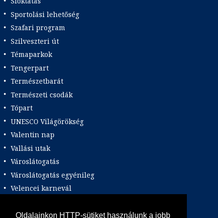
Síoktatás
Sportolási lehetőség
Szafari program
Szilveszteri út
Témaparkok
Tengerpart
Természetbarát
Természeti csodák
Tópart
UNESCO Világörökség
Valentin nap
Vallási utak
Városlátogatás
Városlátogatás egyénileg
Velencei karnevál
Vidéki felszállással
Wellness
Oldalainkon HTTP-sütiket használunk a jobb