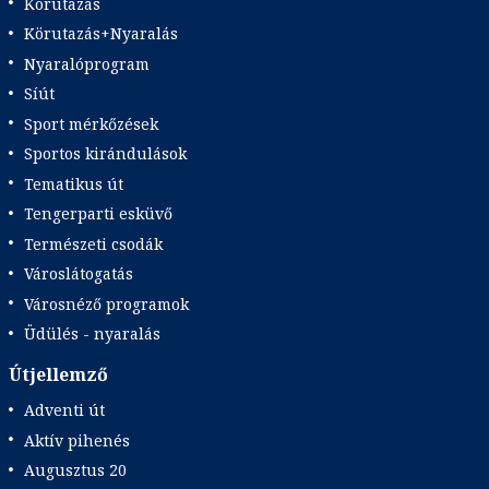
Körutazás
Körutazás+Nyaralás
Nyaralóprogram
Síút
Sport mérkőzések
Sportos kirándulások
Tematikus út
Tengerparti esküvő
Természeti csodák
Városlátogatás
Városnéző programok
Üdülés - nyaralás
Útjellemző
Adventi út
Aktív pihenés
Augusztus 20