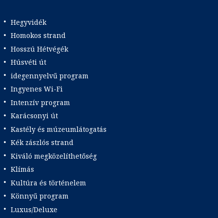
Hegyvidék
Homokos strand
Hosszú Hétvégék
Húsvéti út
idegennyelvű program
Ingyenes Wi-Fi
Intenzív program
Karácsonyi út
Kastély és múzeumlátogatás
Kék zászlós strand
Kiváló megközelíthetőség
Klímás
Kultúra és történelem
Könnyű program
Luxus/Deluxe