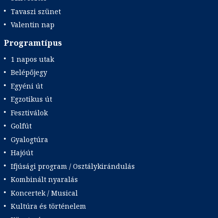
Tavaszi szünet
Valentin nap
Programtípus
1 napos utak
Belépőjegy
Egyéni út
Egzotikus út
Fesztiválok
Golfút
Gyalogtúra
Hajóút
Ifjúsági program / Osztálykirándulás
Kombinált nyaralás
Koncertek / Musical
Kultúra és történelem