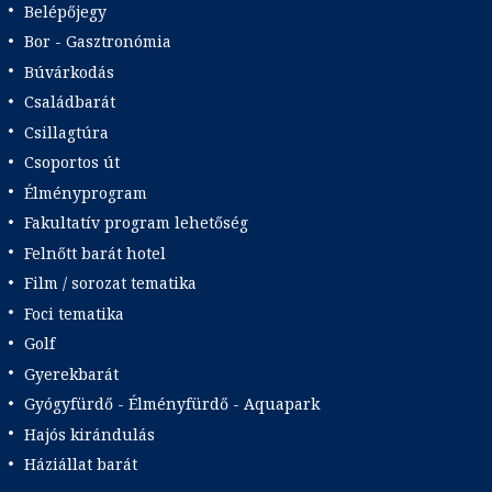
Belépőjegy
Bor - Gasztronómia
Búvárkodás
Családbarát
Csillagtúra
Csoportos út
Élményprogram
Fakultatív program lehetőség
Felnőtt barát hotel
Film / sorozat tematika
Foci tematika
Golf
Gyerekbarát
Gyógyfürdő - Élményfürdő - Aquapark
Hajós kirándulás
Háziállat barát