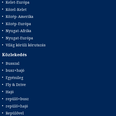
Kelet-Európa
Közel-Kelet
Közép-Amerika
Közép-Európa
Nyugat-Afrika
Nyugat-Európa
Világ körüli körutazás
Közlekedés
Busszal
busz+hajó
Egyénileg
Fly & Drive
Hajó
repülő+busz
repülő+hajó
Repülővel