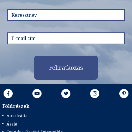
Feliratkozás
Földrészek
Ausztrália
Ázsia
Csendes-Óceáni Szigetvilág