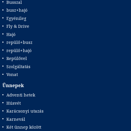
Busszal
busz+hajó
Egyénileg
Fly & Drive
Hajó
repülő+busz
repülő+hajó
Repülővel
Szolgáltatás
Vonat
Ünnepek
Adventi hetek
Húsvét
Karácsonyi utazás
Karnevál
Két ünnep között