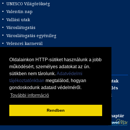
UNESCO Világörökség
Valentin nap
Vallási utak
Városlátogatás
Városlátogatás egyénileg
Velencei karnevál
Vidéki felszállással
Wellness
Oldalainkon HTTP-sütiket használunk a jobb
működésért, személyes adatokat az ún.
Zene tematika
sütikben nem tárolunk.
Adatvédelmi
Adults only
Incentive
Szilveszteri egzotikus utak
tájékoztatónkban
megtalálod, hogyan
Adventi utak
focijegy + szállás
Kombinált üdülés
gondoskodunk adataid védelméről.
Akciós Egzotikum
Gasztro utak
Luxushotelek
További információ
ÁSZF
Adatvédelmi Tájékoztató
Süti (cookie) tájékoztató
Rendben
Együttműködő állás portálunk
Utazás, nyaralás naptár
POWERED BY: