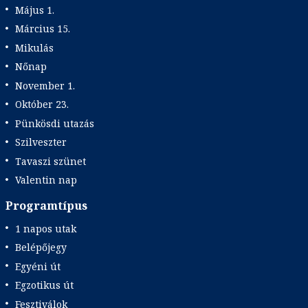
Május 1.
Március 15.
Mikulás
Nőnap
November 1.
Október 23.
Pünkösdi utazás
Szilveszter
Tavaszi szünet
Valentin nap
Programtípus
1 napos utak
Belépőjegy
Egyéni út
Egzotikus út
Fesztiválok