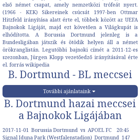
első német csapat, amely nemzetközi trófeát nyert.
(1966 - KEK) Sikereinek csúcsát 1997-ben Ottmar
Hitzfeld irányítása alatt érte el, többek között az UEFA
Bajnokok Ligáját, majd ezt követően a Világkupát is
elhódította. A Borussia Dortmund jelenleg is a
Bundesligában
játszik és ötödik helyen áll a német
örökranglistán. Legutóbbi bajnoki címét a 2011-12-es
szezonban, Jürgen Klopp vezetőedző irányításával érte
el. forrás wikipedia
B. Dortmund - BL meccsei
További ajánlataink
B. Dortmund hazai meccsei
a Bajnokok Ligájában
2017-11-01 Borussia Dortmund vs APOEL FC 20:45
Signal Iduna Park (Westfalenstadion) Dortmund 147