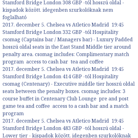
Stamford Bridge London 308 GBP -tól hosszú oldal -
kispadok között. idegenben szurkolóknak nem
foglalható
2017. december 5. Chelsea vs Atletico Madrid 19:45
Stamford Bridge London 332 GBP -tól Hospitality
csomag (Captains bar / Managers bar) - Luxury Padded
hosszú oldal seats in the East Stand Middle tier around
penalty area. csomag includes: Complimentary match
program access to cash bar tea and coffee
2017. december 5. Chelsea vs Atletico Madrid 19:45
Stamford Bridge London 414 GBP -tól Hospitality
csomag (Centenary) - Executive middle tier hosszú oldal
seats between the penalty boxes. csomag includes: 3
course buffet in Centenary Club Lounge pre and post
game tea and coffee access to a cash bar and a match
program
2017. december 5. Chelsea vs Atletico Madrid 19:45
Stamford Bridge London 483 GBP -tól hosszú oldal -
Lower tier - kispadok között. idegenben szurkolóknak