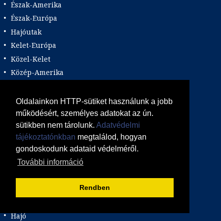
Észak-Amerika
Észak-Európa
Hajóutak
Kelet-Európa
Közel-Kelet
Közép-Amerika
Közép-Európa
Nyugat-Afrika
Oldalainkon HTTP-sütiket használunk a jobb
Nyugat-Európa
működésért, személyes adatokat az ún.
sütikben nem tárolunk.
Adatvédelmi
Világ körüli körutazás
tájékoztatónkban
megtalálod, hogyan
Közlekedés
gondoskodunk adataid védelméről.
Busszal
További információ
busz+hajó
Rendben
Egyénileg
Fly & Drive
Hajó