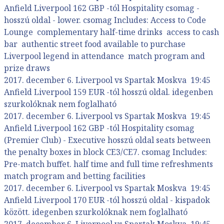
Anfield Liverpool 162 GBP -tól Hospitality csomag -
hosszú oldal - lower. csomag Includes: Access to Code
Lounge complementary half-time drinks access to cash
bar authentic street food available to purchase
Liverpool legend in attendance match program and
prize draws
2017. december 6. Liverpool vs Spartak Moskva 19:45
Anfield Liverpool 159 EUR -tól hosszú oldal. idegenben
szurkolóknak nem foglalható
2017. december 6. Liverpool vs Spartak Moskva 19:45
Anfield Liverpool 162 GBP -tól Hospitality csomag
(Premier Club) - Executive hosszú oldal seats between
the penalty boxes in block CE3/CE7. csomag Includes:
Pre-match buffet. half time and full time refreshments
match program and betting facilities
2017. december 6. Liverpool vs Spartak Moskva 19:45
Anfield Liverpool 170 EUR -tól hosszú oldal - kispadok
között. idegenben szurkolóknak nem foglalható
2017. december 6. Liverpool vs Spartak Moskva 19:45