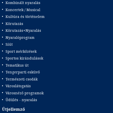
Kombinált nyaralás
Koncertek / Musical
Kultúra és történelem
Körutazás
Körutazás+Nyaralás
Nyaralóprogram
Síút
Sport mérkőzések
Sportos kirándulások
Tematikus út
Tengerparti esküvő
Természeti csodák
Városlátogatás
Városnéző programok
Üdülés - nyaralás
Útjellemző