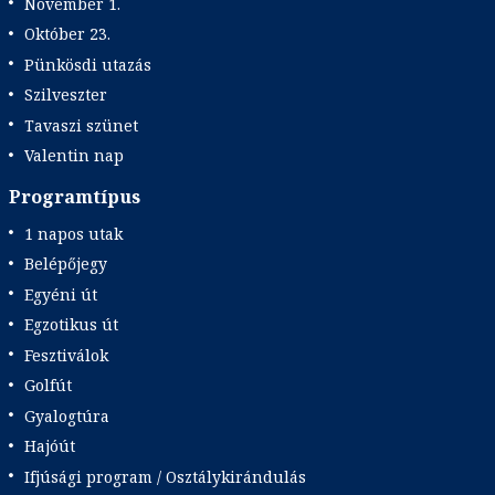
November 1.
Október 23.
Pünkösdi utazás
Szilveszter
Tavaszi szünet
Valentin nap
Programtípus
1 napos utak
Belépőjegy
Egyéni út
Egzotikus út
Fesztiválok
Golfút
Gyalogtúra
Hajóút
Ifjúsági program / Osztálykirándulás