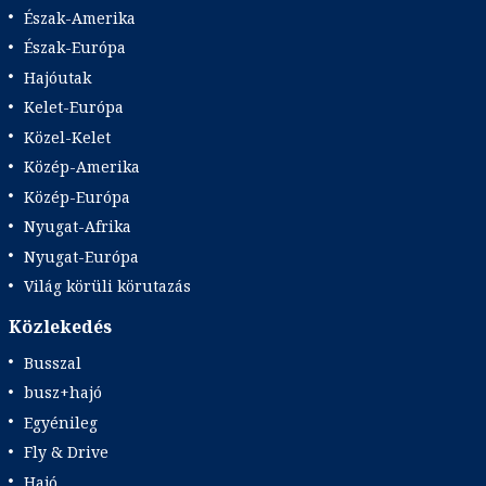
Észak-Amerika
Észak-Európa
Hajóutak
Kelet-Európa
Közel-Kelet
Közép-Amerika
Közép-Európa
Nyugat-Afrika
Nyugat-Európa
Világ körüli körutazás
Közlekedés
Busszal
busz+hajó
Egyénileg
Fly & Drive
Hajó