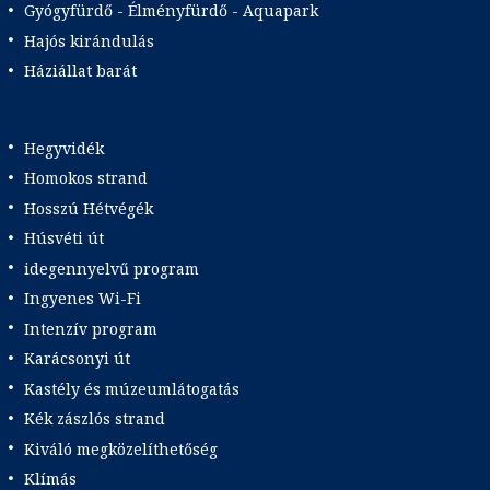
Gyógyfürdő - Élményfürdő - Aquapark
Hajós kirándulás
Háziállat barát
Hegyvidék
Homokos strand
Hosszú Hétvégék
Húsvéti út
idegennyelvű program
Ingyenes Wi-Fi
Intenzív program
Karácsonyi út
Kastély és múzeumlátogatás
Kék zászlós strand
Kiváló megközelíthetőség
Klímás