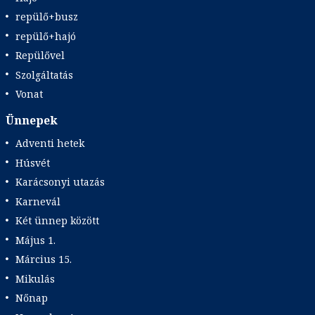
repülő+busz
repülő+hajó
Repülővel
Szolgáltatás
Vonat
Ünnepek
Adventi hetek
Húsvét
Karácsonyi utazás
Karnevál
Két ünnep között
Május 1.
Március 15.
Mikulás
Nőnap