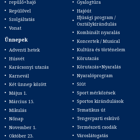
repülő+hajó
Gyalogtúra
Repülővel
Hajóút
Ifjúsági program /
Szolgáltatás
Osztálykirándulás
Vonat
Kombinált nyaralás
Ünnepek
Koncertek / Musical
Kultúra és történelem
Adventi hetek
Körutazás
Húsvét
Körutazás+Nyaralás
Karácsonyi utazás
Nyaralóprogram
Karnevál
Síút
Két ünnep között
Sport mérkőzések
Május 1.
Sportos kirándulások
Március 15.
Tematikus út
Mikulás
Tengerparti esküvő
Nőnap
Természeti csodák
November 1.
Városlátogatás
Október 23.