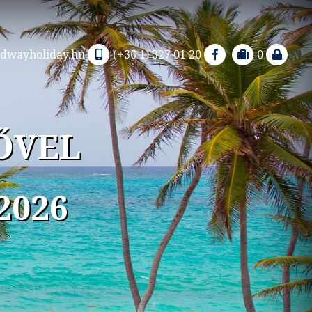
dwayholiday.hu
(+36 1) 327 01 20
0