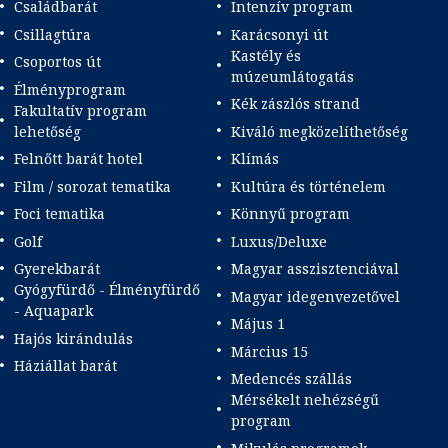
Családbarát
Intenzív program
Csillagtúra
Karácsonyi út
Kastély és
Csoportos út
múzeumlátogatás
Élményprogram
Kék zászlós strand
Fakultatív program
lehetőség
Kiváló megközelíthetőség
Felnőtt barát hotel
Klímás
Film / sorozat tematika
Kultúra és történelem
Foci tematika
Könnyű program
Golf
Luxus/Deluxe
Gyerekbarát
Magyar asszisztenciával
Gyógyfürdő - Élményfürdő
Magyar idegenvezetővel
- Aquapark
Május 1
Hajós kirándulás
Március 15
Háziállat barát
Medencés szállás
Mérsékelt nehézségű
program