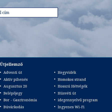
Útjellemző
Adventi út
Hegyvidék
Aktív pihenés
Homokos strand
Augusztus 20
Hosszú Hétvégék
Belépőjegy
Húsvéti út
Bor - Gasztronómia
idegennyelvű program
Búvárkodás
Ingyenes Wi-Fi