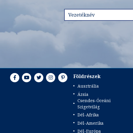
Földrészek
Ausztrália
Ázsia
Csendes-Óceáni
Szigetvilág
Dél-Afrika
Dél-Amerika
Dél-Európa