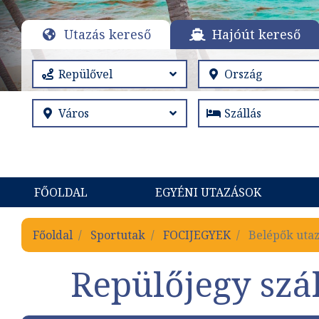
Utazás kereső
Hajóút kereső
FŐOLDAL
EGYÉNI UTAZÁSOK
Főoldal
Sportutak
FOCIJEGYEK
Belépők utaz
Repülőjegy szá