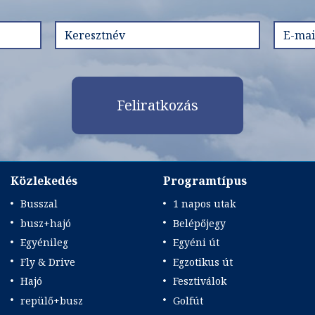
Feliratkozás
Közlekedés
Programtípus
Busszal
1 napos utak
busz+hajó
Belépőjegy
Egyénileg
Egyéni út
Fly & Drive
Egzotikus út
Hajó
Fesztiválok
repülő+busz
Golfút