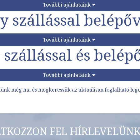
További ajánlataink
y szállással belépőv
További ajánlataink
szállással és belép
További ajánlataink
künk
még ma és megkeressük az aktuálisan foglalható lego
ATKOZZON FEL HÍRLEVELÜNK