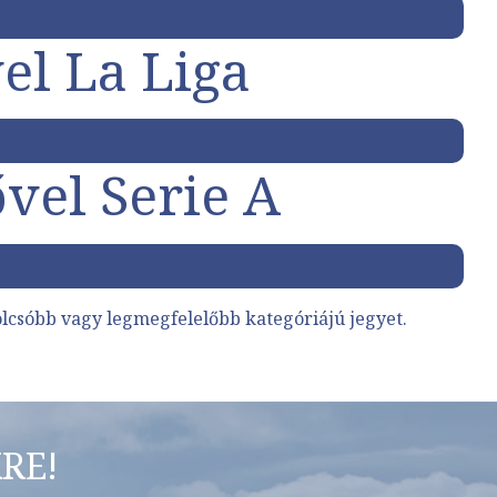
el La Liga
ővel Serie A
lcsóbb vagy legmegfelelőbb kategóriájú jegyet.
RE!