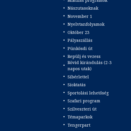
Mikulás programok
Nászutasoknak
November 1
Nyelvtanfolyamok
Október 23
Pályaszállás
Pünkösdi út
Repülj és vezess
Rövid kirándulás (2-3
napos utak)
Síbérlettel
Síoktatás
Sportolási lehetőség
Szafari program
Szilveszteri út
Témaparkok
Tengerpart