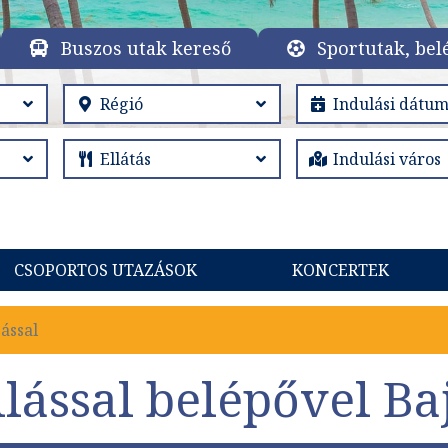
Buszos utak kereső
Sportutak, bel
CSOPORTOS UTAZÁSOK
KONCERTEK
ással
llással belépővel Ba