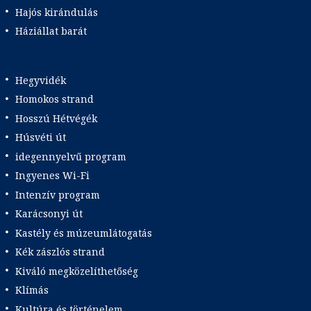
Hajós kirándulás
Háziállat barát
Hegyvidék
Homokos strand
Hosszú Hétvégék
Húsvéti út
idegennyelvű program
Ingyenes Wi-Fi
Intenzív program
Karácsonyi út
Kastély és múzeumlátogatás
Kék zászlós strand
Kiváló megközelíthetőség
Klímás
Kultúra és történelem