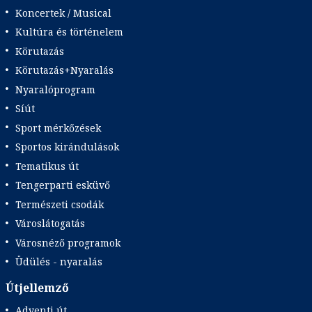
Koncertek / Musical
Kultúra és történelem
Körutazás
Körutazás+Nyaralás
Nyaralóprogram
Síút
Sport mérkőzések
Sportos kirándulások
Tematikus út
Tengerparti esküvő
Természeti csodák
Városlátogatás
Városnéző programok
Üdülés - nyaralás
Útjellemző
Adventi út