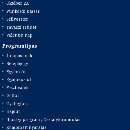
Október 23.
Pünkösdi utazás
Szilveszter
Tavaszi szünet
Valentin nap
Programtípus
1 napos utak
Belépőjegy
Egyéni út
Egzotikus út
Fesztiválok
Golfút
Gyalogtúra
Hajóút
Ifjúsági program / Osztálykirándulás
Kombinált nyaralás