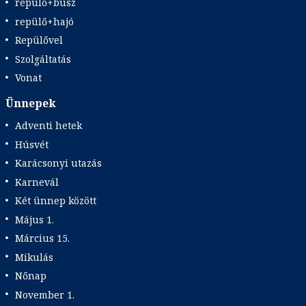
repülő+busz
repülő+hajó
Repülővel
Szolgáltatás
Vonat
Ünnepek
Adventi hetek
Húsvét
Karácsonyi utazás
Karnevál
Két ünnep között
Május 1.
Március 15.
Mikulás
Nőnap
November 1.