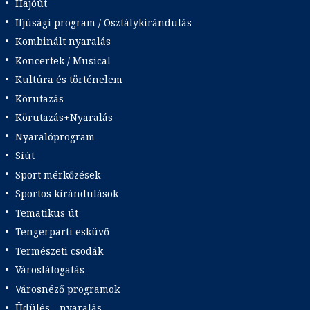
Hajóút
Ifjúsági program / Osztálykirándulás
Kombinált nyaralás
Koncertek / Musical
Kultúra és történelem
Körutazás
Körutazás+Nyaralás
Nyaralóprogram
Síút
Sport mérkőzések
Sportos kirándulások
Tematikus út
Tengerparti esküvő
Természeti csodák
Városlátogatás
Városnéző programok
Üdülés - nyaralás