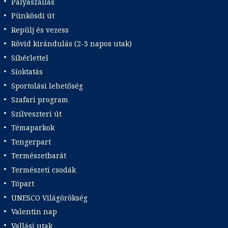
Pályaszállás
Pünkösdi út
Repülj és vezess
Rövid kirándulás (2-3 napos utak)
Síbérlettel
Síoktatás
Sportolási lehetőség
Szafari program
Szilveszteri út
Témaparkok
Tengerpart
Természetbarát
Természeti csodák
Tópart
UNESCO Világörökség
Valentin nap
Vallási utak