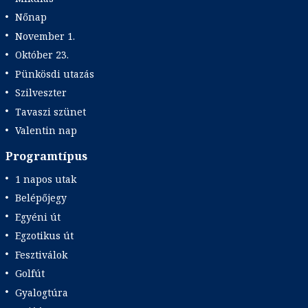
Nőnap
November 1.
Október 23.
Pünkösdi utazás
Szilveszter
Tavaszi szünet
Valentin nap
Programtípus
1 napos utak
Belépőjegy
Egyéni út
Egzotikus út
Fesztiválok
Golfút
Gyalogtúra