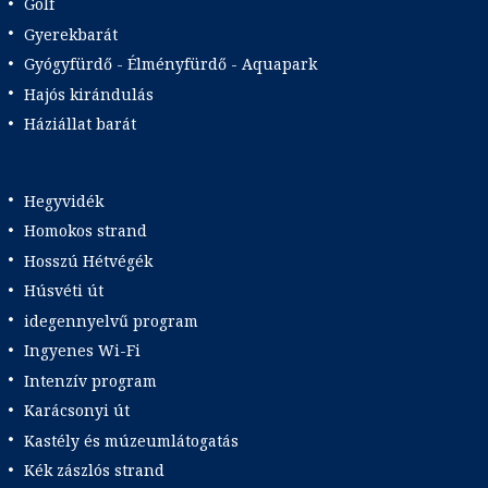
Golf
Gyerekbarát
Gyógyfürdő - Élményfürdő - Aquapark
Hajós kirándulás
Háziállat barát
Hegyvidék
Homokos strand
Hosszú Hétvégék
Húsvéti út
idegennyelvű program
Ingyenes Wi-Fi
Intenzív program
Karácsonyi út
Kastély és múzeumlátogatás
Kék zászlós strand