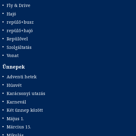
Fly & Drive
Hajó
repülő+busz
repülő+hajó
Repülővel
Szolgáltatás
Vonat
Ünnepek
Adventi hetek
Húsvét
Karácsonyi utazás
Karnevál
Két ünnep között
Május 1.
Március 15.
Mikulás