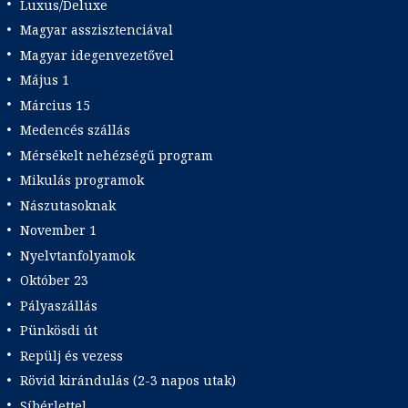
Luxus/Deluxe
Magyar asszisztenciával
Magyar idegenvezetővel
Május 1
Március 15
Medencés szállás
Mérsékelt nehézségű program
Mikulás programok
Nászutasoknak
November 1
Nyelvtanfolyamok
Október 23
Pályaszállás
Pünkösdi út
Repülj és vezess
Rövid kirándulás (2-3 napos utak)
Síbérlettel