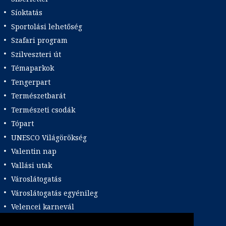
Síoktatás
Sportolási lehetőség
Szafari program
Szilveszteri út
Témaparkok
Tengerpart
Természetbarát
Természeti csodák
Tópart
UNESCO Világörökség
Valentin nap
Vallási utak
Városlátogatás
Városlátogatás egyénileg
Velencei karnevál
Vidéki felszállással