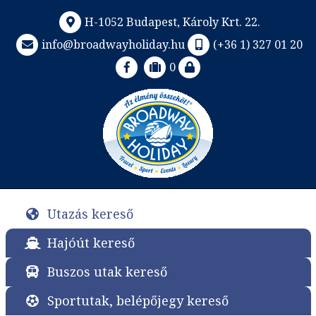
H-1052 Budapest, Károly Krt. 22.
info@broadwayholiday.hu
(+36 1) 327 01 20
0
Utazás kereső
Hajóút kereső
Buszos utak kereső
Sportutak, belépőjegy kereső