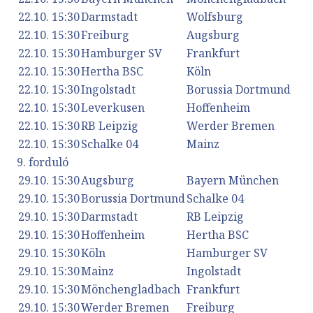
22.10. 15:30
Darmstadt
Wolfsburg
22.10. 15:30
Freiburg
Augsburg
22.10. 15:30
Hamburger SV
Frankfurt
22.10. 15:30
Hertha BSC
Köln
22.10. 15:30
Ingolstadt
Borussia Dortmund
22.10. 15:30
Leverkusen
Hoffenheim
22.10. 15:30
RB Leipzig
Werder Bremen
22.10. 15:30
Schalke 04
Mainz
9. forduló
29.10. 15:30
Augsburg
Bayern München
29.10. 15:30
Borussia Dortmund
Schalke 04
29.10. 15:30
Darmstadt
RB Leipzig
29.10. 15:30
Hoffenheim
Hertha BSC
29.10. 15:30
Köln
Hamburger SV
29.10. 15:30
Mainz
Ingolstadt
29.10. 15:30
Mönchengladbach
Frankfurt
29.10. 15:30
Werder Bremen
Freiburg