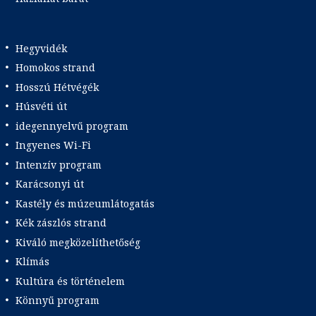
Hegyvidék
Homokos strand
Hosszú Hétvégék
Húsvéti út
idegennyelvű program
Ingyenes Wi-Fi
Intenzív program
Karácsonyi út
Kastély és múzeumlátogatás
Kék zászlós strand
Kiváló megközelíthetőség
Klímás
Kultúra és történelem
Könnyű program