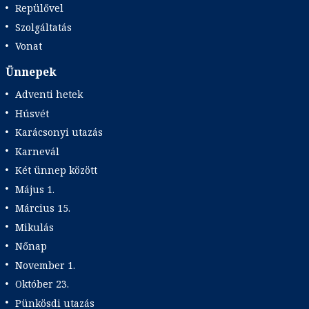
Repülővel
Szolgáltatás
Vonat
Ünnepek
Adventi hetek
Húsvét
Karácsonyi utazás
Karnevál
Két ünnep között
Május 1.
Március 15.
Mikulás
Nőnap
November 1.
Október 23.
Pünkösdi utazás