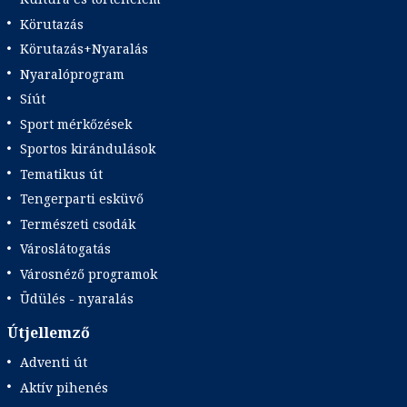
Körutazás
Körutazás+Nyaralás
Nyaralóprogram
Síút
Sport mérkőzések
Sportos kirándulások
Tematikus út
Tengerparti esküvő
Természeti csodák
Városlátogatás
Városnéző programok
Üdülés - nyaralás
Útjellemző
Adventi út
Aktív pihenés