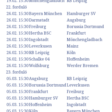
19.02. 15:30
Mönchengladbach
RB Leipzig
22. forduló
26.02. 15:30
Bayern München
Hamburger SV
26.02. 15:30
Darmstadt
Augsburg
26.02. 15:30
Freiburg
Borussia Dortmund
26.02. 15:30
Hertha BSC
Frankfurt
26.02. 15:30
Ingolstadt
Mönchengladbach
26.02. 15:30
Leverkusen
Mainz
26.02. 15:30
RB Leipzig
Köln
26.02. 15:30
Schalke 04
Hoffenheim
26.02. 15:30
Wolfsburg
Werder Bremen
23. forduló
05.03. 15:30
Augsburg
RB Leipzig
05.03. 15:30
Borussia Dortmund
Leverkusen
05.03. 15:30
Frankfurt
Freiburg
05.03. 15:30
Hamburger SV
Hertha BSC
05.03. 15:30
Hoffenheim
Ingolstadt
05.03. 15:30
Köln
Bayern München