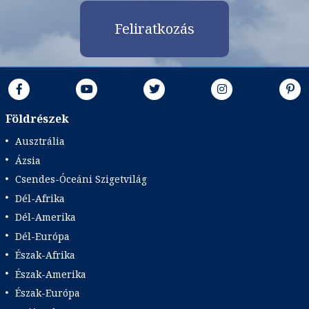
Feliratkozás
Földrészek
Ausztrália
Ázsia
Csendes-Óceáni Szigetvilág
Dél-Afrika
Dél-Amerika
Dél-Európa
Észak-Afrika
Észak-Amerika
Észak-Európa