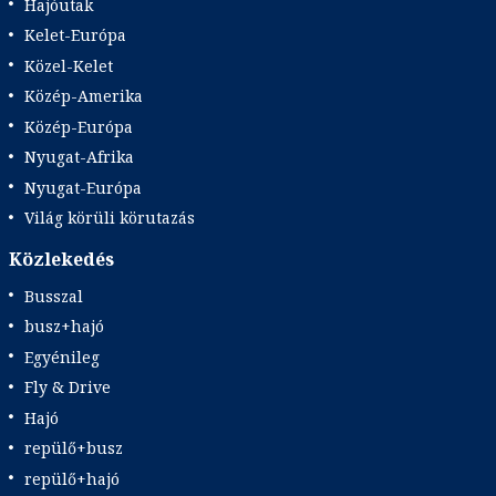
Hajóutak
Kelet-Európa
Közel-Kelet
Közép-Amerika
Közép-Európa
Nyugat-Afrika
Nyugat-Európa
Világ körüli körutazás
Közlekedés
Busszal
busz+hajó
Egyénileg
Fly & Drive
Hajó
repülő+busz
repülő+hajó