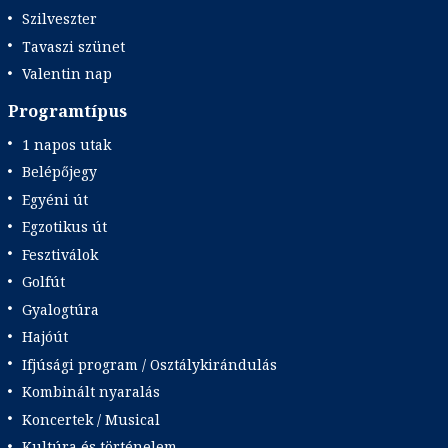
Szilveszter
Tavaszi szünet
Valentin nap
Programtípus
1 napos utak
Belépőjegy
Egyéni út
Egzotikus út
Fesztiválok
Golfút
Gyalogtúra
Hajóút
Ifjúsági program / Osztálykirándulás
Kombinált nyaralás
Koncertek / Musical
Kultúra és történelem