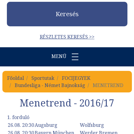
Keresés
RÉSZLETES KERESÉS >>
MENÜ
Főoldal
Sportutak
FOCIJEGYEK
Bundesliga - Német Bajnokság
MENETREND
Menetrend - 2016/17
1. forduló
26.08. 20:30
Augsburg
Wolfsburg
26.08. 20:30
Bayern München
Werder Bremen