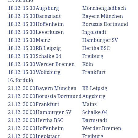
18.12. 15:30
Augsburg
Mönchengladbach
18.12. 15:30
Darmstadt
Bayern München
18.12. 15:30
Hoffenheim
Borussia Dortmund
18.12. 15:30
Leverkusen
Ingolstadt
18.12. 15:30
Mainz
Hamburger SV
18.12. 15:30
RB Leipzig
Hertha BSC
18.12. 15:30
Schalke 04
Freiburg
18.12. 15:30
Werder Bremen
Köln
18.12. 15:30
Wolfsburg
Frankfurt
16. forduló
21.12. 20:00
Bayern München
RB Leipzig
21.12. 20:00
Borussia Dortmund
Augsburg
21.12. 20:00
Frankfurt
Mainz
21.12. 20:00
Hamburger SV
Schalke 04
21.12. 20:00
Hertha BSC
Darmstadt
21.12. 20:00
Hoffenheim
Werder Bremen
21.12. 20:00
Ingolstadt
Freiburg