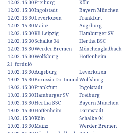
12.02. 15:30
Freiburg
Köln
12.02. 15:30
Ingolstadt
Bayern München
12.02. 15:30
Leverkusen
Frankfurt
12.02. 15:30
Mainz
Augsburg
12.02. 15:30
RB Leipzig
Hamburger SV
12.02. 15:30
Schalke 04
Hertha BSC
12.02. 15:30
Werder Bremen
Mönchengladbach
12.02. 15:30
Wolfsburg
Hoffenheim
21. forduló
19.02. 15:30
Augsburg
Leverkusen
19.02. 15:30
Borussia Dortmund
Wolfsburg
19.02. 15:30
Frankfurt
Ingolstadt
19.02. 15:30
Hamburger SV
Freiburg
19.02. 15:30
Hertha BSC
Bayern München
19.02. 15:30
Hoffenheim
Darmstadt
19.02. 15:30
Köln
Schalke 04
19.02. 15:30
Mainz
Werder Bremen