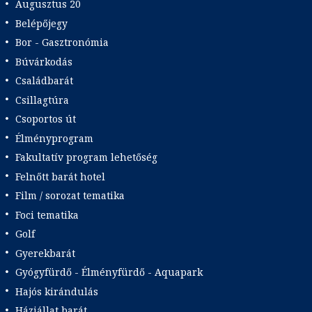
Augusztus 20
Belépőjegy
Bor - Gasztronómia
Búvárkodás
Családbarát
Csillagtúra
Csoportos út
Élményprogram
Fakultatív program lehetőség
Felnőtt barát hotel
Film / sorozat tematika
Foci tematika
Golf
Gyerekbarát
Gyógyfürdő - Élményfürdő - Aquapark
Hajós kirándulás
Háziállat barát