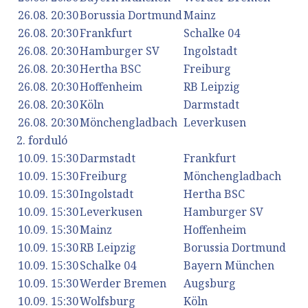
26.08. 20:30
Borussia Dortmund
Mainz
26.08. 20:30
Frankfurt
Schalke 04
26.08. 20:30
Hamburger SV
Ingolstadt
26.08. 20:30
Hertha BSC
Freiburg
26.08. 20:30
Hoffenheim
RB Leipzig
26.08. 20:30
Köln
Darmstadt
26.08. 20:30
Mönchengladbach
Leverkusen
2. forduló
10.09. 15:30
Darmstadt
Frankfurt
10.09. 15:30
Freiburg
Mönchengladbach
10.09. 15:30
Ingolstadt
Hertha BSC
10.09. 15:30
Leverkusen
Hamburger SV
10.09. 15:30
Mainz
Hoffenheim
10.09. 15:30
RB Leipzig
Borussia Dortmund
10.09. 15:30
Schalke 04
Bayern München
10.09. 15:30
Werder Bremen
Augsburg
10.09. 15:30
Wolfsburg
Köln