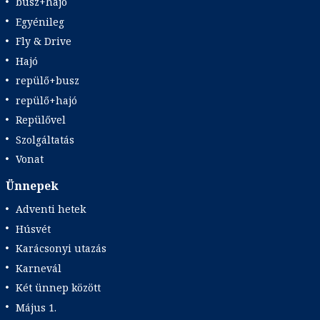
busz+hajó
Egyénileg
Fly & Drive
Hajó
repülő+busz
repülő+hajó
Repülővel
Szolgáltatás
Vonat
Ünnepek
Adventi hetek
Húsvét
Karácsonyi utazás
Karnevál
Két ünnep között
Május 1.