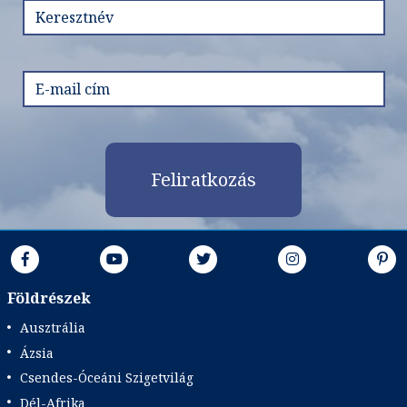
Feliratkozás
Földrészek
Ausztrália
Ázsia
Csendes-Óceáni Szigetvilág
Dél-Afrika