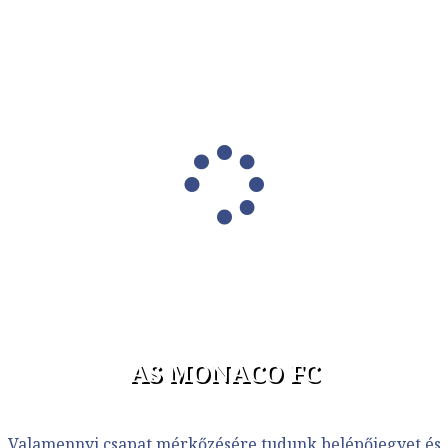
AS MONACO FC
Valamennyi csapat mérkőzésére tudunk belépőjegyet és