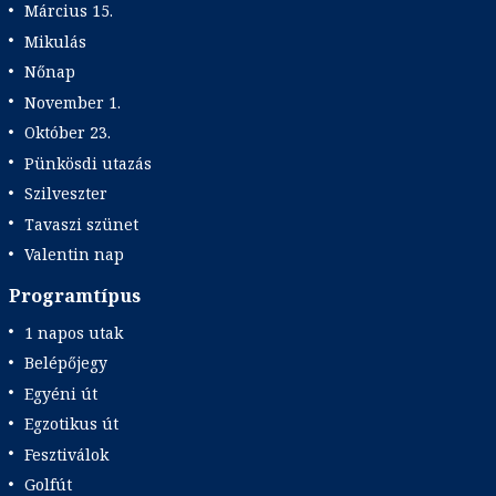
Március 15.
Mikulás
Nőnap
November 1.
Október 23.
Pünkösdi utazás
Szilveszter
Tavaszi szünet
Valentin nap
Programtípus
1 napos utak
Belépőjegy
Egyéni út
Egzotikus út
Fesztiválok
Golfút