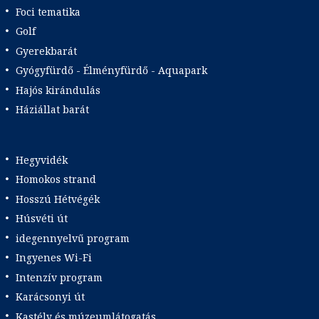
Foci tematika
Golf
Gyerekbarát
Gyógyfürdő - Élményfürdő - Aquapark
Hajós kirándulás
Háziállat barát
Hegyvidék
Homokos strand
Hosszú Hétvégék
Húsvéti út
idegennyelvű program
Ingyenes Wi-Fi
Intenzív program
Karácsonyi út
Kastély és múzeumlátogatás