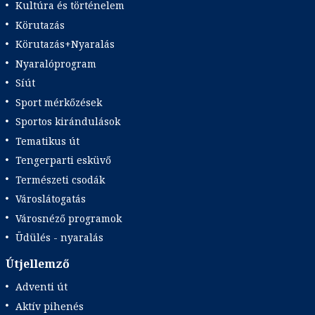
Kultúra és történelem
Körutazás
Körutazás+Nyaralás
Nyaralóprogram
Síút
Sport mérkőzések
Sportos kirándulások
Tematikus út
Tengerparti esküvő
Természeti csodák
Városlátogatás
Városnéző programok
Üdülés - nyaralás
Útjellemző
Adventi út
Aktív pihenés