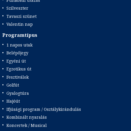
Pünkösdi utazás
Szilveszter
Tavaszi szünet
Valentin nap
Programtípus
1 napos utak
Belépőjegy
Egyéni út
Egzotikus út
Fesztiválok
Golfút
Gyalogtúra
Hajóút
Ifjúsági program / Osztálykirándulás
Kombinált nyaralás
Koncertek / Musical