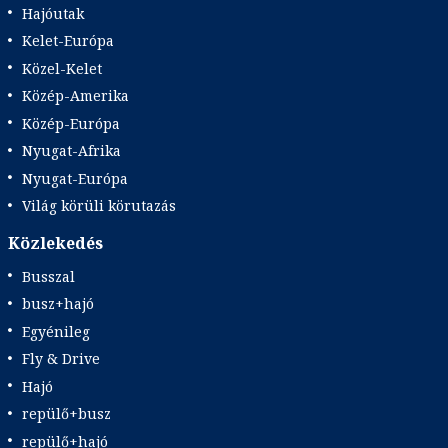
Hajóutak
Kelet-Európa
Közel-Kelet
Közép-Amerika
Közép-Európa
Nyugat-Afrika
Nyugat-Európa
Világ körüli körutazás
Közlekedés
Busszal
busz+hajó
Egyénileg
Fly & Drive
Hajó
repülő+busz
repülő+hajó