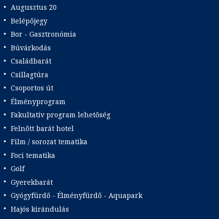
Augusztus 20
Belépőjegy
Bor - Gasztronómia
Búvárkodás
Családbarát
Csillagtúra
Csoportos út
Élményprogram
Fakultatív program lehetőség
Felnőtt barát hotel
Film / sorozat tematika
Foci tematika
Golf
Gyerekbarát
Gyógyfürdő - Élményfürdő - Aquapark
Hajós kirándulás