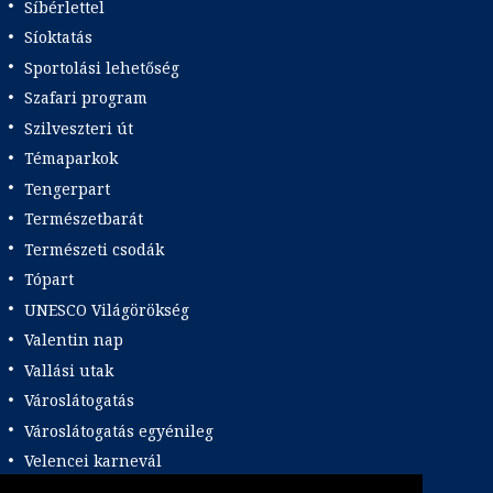
Síbérlettel
Síoktatás
Sportolási lehetőség
Szafari program
Szilveszteri út
Témaparkok
Tengerpart
Természetbarát
Természeti csodák
Tópart
UNESCO Világörökség
Valentin nap
Vallási utak
Városlátogatás
Városlátogatás egyénileg
Velencei karnevál
Vidéki felszállással