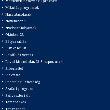
Mérsékelt nehézségű program
Mikulás programok
Nászutasoknak
November 1
Nyelvtanfolyamok
Október 23
Pályaszállás
Pünkösdi út
Repülj és vezess
Rövid kirándulás (2-3 napos utak)
Síbérlettel
Síoktatás
Sportolási lehetőség
Szafari program
Szilveszteri út
Témaparkok
Tengerpart