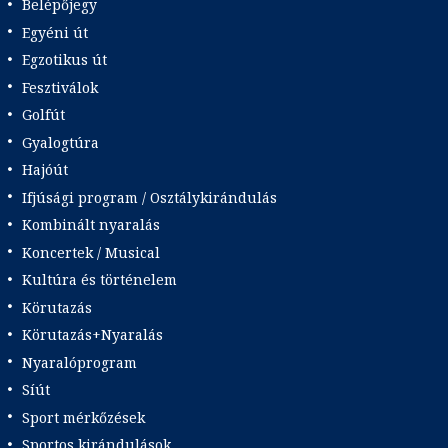
Belépőjegy
Egyéni út
Egzotikus út
Fesztiválok
Golfút
Gyalogtúra
Hajóút
Ifjúsági program / Osztálykirándulás
Kombinált nyaralás
Koncertek / Musical
Kultúra és történelem
Körutazás
Körutazás+Nyaralás
Nyaralóprogram
Síút
Sport mérkőzések
Sportos kirándulások