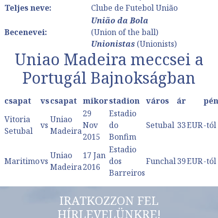
Teljes neve:
Clube de Futebol União
União da Bola
Becenevei:
(Union of the ball)
Unionistas
(Unionists)
Uniao Madeira meccsei a
Portugál Bajnokságban
csapat
vs
csapat
mikor
stadion
város
ár
pé
29
Estadio
Vitoria
Uniao
vs
Nov
do
Setubal
33
EUR
-tól
Setubal
Madeira
2015
Bonfim
Estadio
Uniao
17 Jan
Maritimo
vs
dos
Funchal
39
EUR
-tól
Madeira
2016
Barreiros
IRATKOZZON FEL
HÍRLEVELÜNKRE!