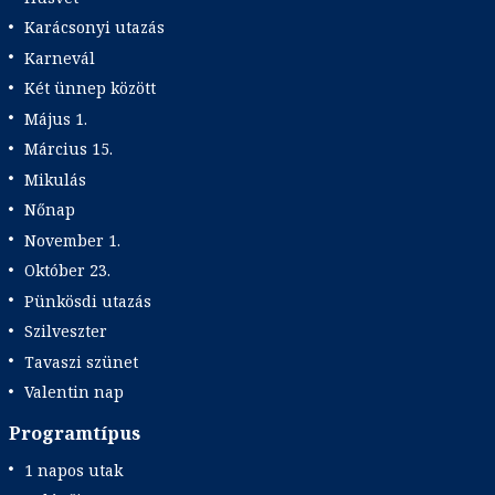
Karácsonyi utazás
Karnevál
Két ünnep között
Május 1.
Március 15.
Mikulás
Nőnap
November 1.
Október 23.
Pünkösdi utazás
Szilveszter
Tavaszi szünet
Valentin nap
Programtípus
1 napos utak