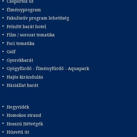
Csoportos út
Élményprogram
Fakultatív program lehetőség
Felnőtt barát hotel
Film / sorozat tematika
Foci tematika
Golf
Gyerekbarát
Gyógyfürdő - Élményfürdő - Aquapark
Hajós kirándulás
Háziállat barát
Hegyvidék
Homokos strand
Hosszú Hétvégék
Húsvéti út