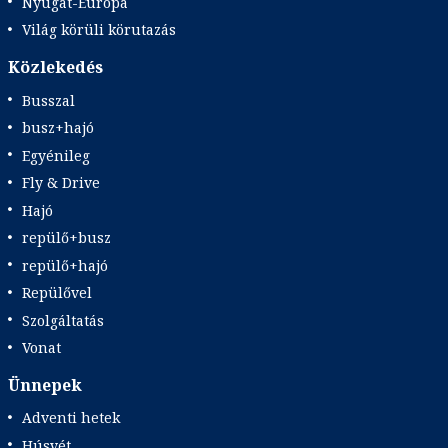
Nyugat-Európa
Világ körüli körutazás
Közlekedés
Busszal
busz+hajó
Egyénileg
Fly & Drive
Hajó
repülő+busz
repülő+hajó
Repülővel
Szolgáltatás
Vonat
Ünnepek
Adventi hetek
Húsvét