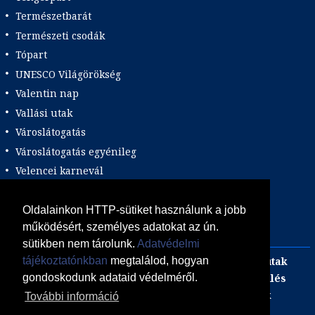
Természetbarát
Természeti csodák
Tópart
UNESCO Világörökség
Valentin nap
Vallási utak
Városlátogatás
Városlátogatás egyénileg
Velencei karnevál
Vidéki felszállással
Wellness
Oldalainkon HTTP-sütiket használunk a jobb
működésért, személyes adatokat az ún.
Zene tematika
sütikben nem tárolunk.
Adatvédelmi
Adults only
Incentive
Szilveszteri egzotikus utak
tájékoztatónkban
megtalálod, hogyan
Adventi utak
focijegy + szállás
Kombinált üdülés
gondoskodunk adataid védelméről.
Akciós Egzotikum
Gasztro utak
Luxushotelek
További információ
ÁSZF
Adatvédelmi Tájékoztató