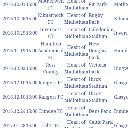
Motherwell
Heart of
2016.10.01
15:00
Fir Park
Mothe
FC
Midlothian
Kilmarnock
Heart of
Rugby
2016.10.26
15:00
Kilma
FC
Midlothian
Park
Inverness
Heart of
Caledonian
2016.10.29
15:00
Inver
CT
Midlothian
Stadium
Hamilton
New
Heart of
2016.11.19
15:00
Academical
Douglas
Hamil
Midlothian
FC
Park
Ross
Heart of
Victoria
2016.12.03
15:00
Dingw
County
Midlothian
Park
Heart of
Ibrox
2016.12.10
15:00
Rangers FC
Glasg
Midlothian
Stadium
Heart of
Ibrox
2016.12.10
15:00
Rangers FC
Glasg
Midlothian
Stadium
Heart of
2016.12.24
15:00
Dundee FC
Dens Park
Dunde
Midlothian
Heart of
Celtic Park
2017.01.28
15:00
Celtic FC
Glasg