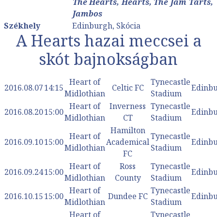
The Hearts, Hearts, The Jam Tarts,
Jambos
Székhely
Edinburgh, Skócia
A Hearts hazai meccsei a
skót bajnokságban
Heart of
Tynecastle
2016.08.07
14:15
Celtic FC
Edinb
Midlothian
Stadium
Heart of
Inverness
Tynecastle
2016.08.20
15:00
Edinb
Midlothian
CT
Stadium
Hamilton
Heart of
Tynecastle
2016.09.10
15:00
Academical
Edinb
Midlothian
Stadium
FC
Heart of
Ross
Tynecastle
2016.09.24
15:00
Edinb
Midlothian
County
Stadium
Heart of
Tynecastle
2016.10.15
15:00
Dundee FC
Edinb
Midlothian
Stadium
Heart of
Tynecastle