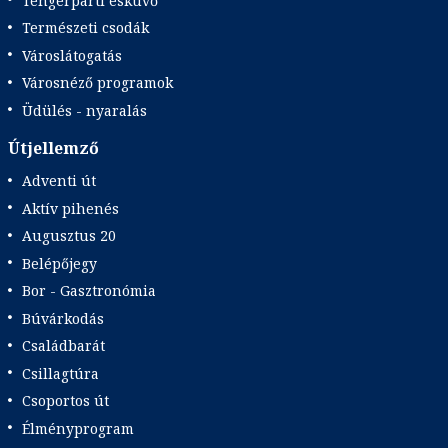
Tengerparti esküvő
Természeti csodák
Városlátogatás
Városnéző programok
Üdülés - nyaralás
Útjellemző
Adventi út
Aktív pihenés
Augusztus 20
Belépőjegy
Bor - Gasztronómia
Búvárkodás
Családbarát
Csillagtúra
Csoportos út
Élményprogram