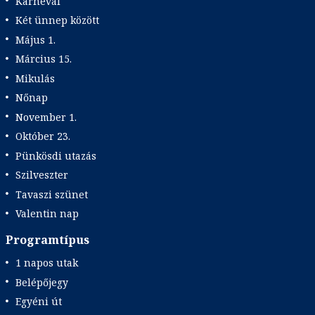
Karnevál
Két ünnep között
Május 1.
Március 15.
Mikulás
Nőnap
November 1.
Október 23.
Pünkösdi utazás
Szilveszter
Tavaszi szünet
Valentin nap
Programtípus
1 napos utak
Belépőjegy
Egyéni út