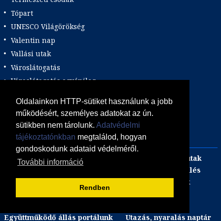
Tópart
UNESCO Világörökség
Valentin nap
Vallási utak
Városlátogatás
Városlátogatás egyénileg
Velencei karnevál
Oldalainkon HTTP-sütiket használunk a jobb
Vidéki felszállással
működésért, személyes adatokat az ún.
Wellness
sütikben nem tárolunk.
Adatvédelmi
Zene tematika
tájékoztatónkban
megtalálod, hogyan
gondoskodunk adataid védelméről.
Adults only
Incentive
Szilveszteri egzotikus utak
További információ
Adventi utak
focijegy + szállás
Kombinált üdülés
Akciós Egzotikum
Gasztro utak
Luxushotelek
Rendben
ÁSZF
Adatvédelmi Tájékoztató
Süti (cookie) tájékoztató
Együttműködő állás portálunk
Utazás, nyaralás naptár