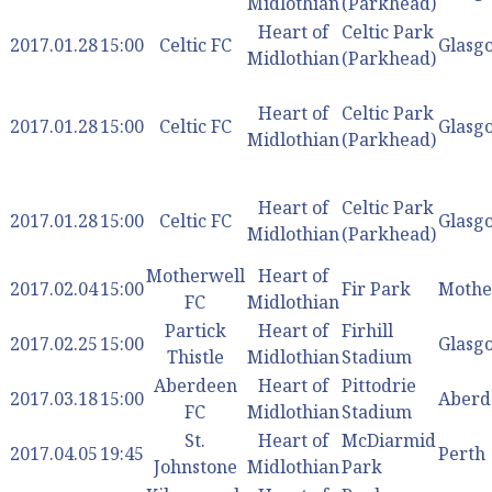
Midlothian
(Parkhead)
Heart of
Celtic Park
2017.01.28
15:00
Celtic FC
Glasg
Midlothian
(Parkhead)
Heart of
Celtic Park
2017.01.28
15:00
Celtic FC
Glasg
Midlothian
(Parkhead)
Heart of
Celtic Park
2017.01.28
15:00
Celtic FC
Glasg
Midlothian
(Parkhead)
Motherwell
Heart of
2017.02.04
15:00
Fir Park
Mothe
FC
Midlothian
Partick
Heart of
Firhill
2017.02.25
15:00
Glasg
Thistle
Midlothian
Stadium
Aberdeen
Heart of
Pittodrie
2017.03.18
15:00
Aberd
FC
Midlothian
Stadium
St.
Heart of
McDiarmid
2017.04.05
19:45
Perth
Johnstone
Midlothian
Park