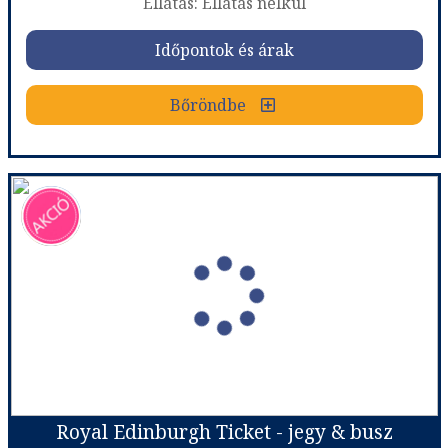
Ellátás: Ellátás nélkül
Időpontok és árak
Időpontok és árak
Bőröndbe
Bőröndbe
St.Andrews és Fife halász falu - 1 napos túra
Ország:
Nagy-Britannia
Város:
Utazás módja:
Szolgáltatás
Ellátás:
Ellátás nélkül
Szálláskategória:
Nincs
Szobatípus:
1 napos túra
Időtartam:
1 nap
Royal Edinburgh Ticket - jegy & busz
Időpont: 2026-10-01 | 1 nap