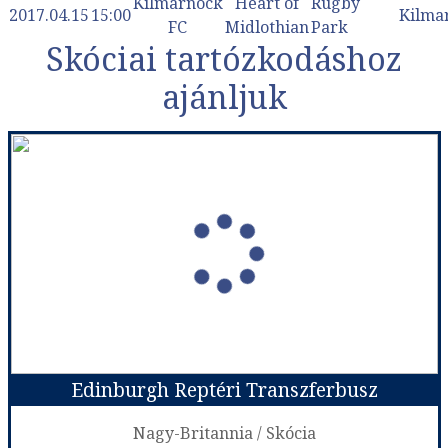
Kilmarnock
Heart of
Rugby
2017.04.15
15:00
Kilma
FC
Midlothian
Park
Skóciai tartózkodáshoz
ajánljuk
Edinburgh Reptéri Transzferbusz
Nagy-Britannia / Skócia