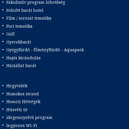
Fakultatív program lehetőség
Felnőtt barát hotel
Film / sorozat tematika
Foci tematika
Golf
Gyerekbarát
Gyógyfürdő - Élményfürdő - Aquapark
Hajós kirándulás
Háziállat barát
Hegyvidék
Homokos strand
Hosszú Hétvégék
Húsvéti út
idegennyelvű program
Ingyenes Wi-Fi