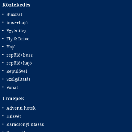
Közlekedés
Busszal
busz+hajó
Egyénileg
Fly & Drive
Hajó
repülő+busz
repülő+hajó
Repülővel
Szolgáltatás
Vonat
Ünnepek
Adventi hetek
Húsvét
Karácsonyi utazás