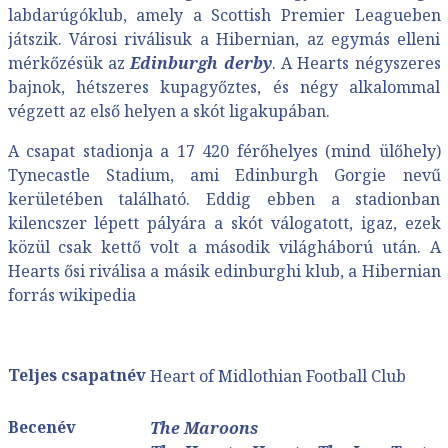
labdarúgóklub, amely a Scottish Premier Leagueben
játszik. Városi riválisuk a Hibernian, az egymás elleni
mérkőzésük az
Edinburgh derby
. A Hearts négyszeres
bajnok, hétszeres kupagyőztes, és négy alkalommal
végzett az első helyen a skót ligakupában.
A csapat stadionja a 17 420 férőhelyes (mind ülőhely)
Tynecastle Stadium
, ami Edinburgh
Gorgie
nevű
kerületében található. Eddig ebben a stadionban
kilencszer lépett pályára a skót válogatott, igaz, ezek
közül csak kettő volt a második világháború után. A
Hearts ősi riválisa a másik edinburghi klub, a Hibernian
forrás wikipedia
Teljes csapatnév
Heart of Midlothian Football Club
Becenév
The Maroons