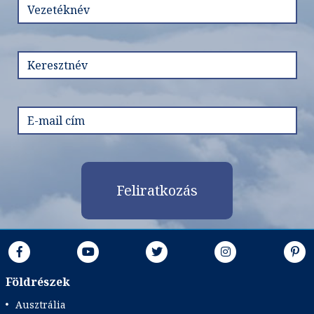
Időtartam:
1 nap
Időpont: 2026-08-10 | 1 nap
már 37.720 Ft-tól
Időpontok és árak
Feliratkozás
Bőröndbe
Földrészek
Ausztrália