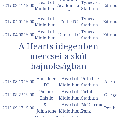
Heart of
Tynecastle
2017.03.11
15:00
Academical
Edinb
Midlothian
Stadium
FC
Heart of
Tynecastle
2017.04.01
15:00
Celtic FC
Edinb
Midlothian
Stadium
Heart of
Tynecastle
2017.04.08
15:00
Dundee FC
Edinb
Midlothian
Stadium
A Hearts idegenben
meccsei a skót
bajnokságban
Aberdeen
Heart of
Pittodrie
2016.08.13
15:00
Aberd
FC
Midlothian
Stadium
Partick
Heart of
Firhill
2016.08.27
15:00
Glasg
Thistle
Midlothian
Stadium
St.
Heart of
McDiarmid
2016.09.17
15:00
Perth
Johnstone
Midlothian
Park