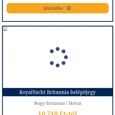
Bőröndbe
Bőröndbe
Edinburgh Castle belépőjegy
Ország:
Nagy-Britannia
Város:
Edinburgh
Utazás módja:
Szolgáltatás
Ellátás:
Ellátás nélkül
Szálláskategória:
Nincs
Szobatípus:
Belépőjegyár
Időtartam:
1 nap
RoyalYacht Britannia belépőjegy
Időpont: 2026-08-10 | 1 nap
Nagy-Britannia / Skócia
10.710 Ft-tól