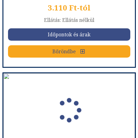
3.110 Ft-tól
Ellátás: Ellátás nélkül
Időpontok és árak
Bőröndbe
Edinburgh Reptéri Transzferbusz
Ország:
Nagy-Britannia
Város:
Edinburgh
Utazás módja:
Szolgáltatás
Ellátás:
Ellátás nélkül
Szálláskategória:
Nincs
Szobatípus:
Belépőjegyár
Időtartam:
1 nap