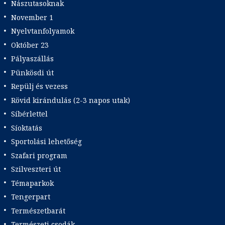
Nászutasoknak
November 1
Nyelvtanfolyamok
Október 23
Pályaszállás
Pünkösdi út
Repülj és vezess
Rövid kirándulás (2-3 napos utak)
Síbérlettel
Síoktatás
Sportolási lehetőség
Szafari program
Szilveszteri út
Témaparkok
Tengerpart
Természetbarát
Természeti csodák