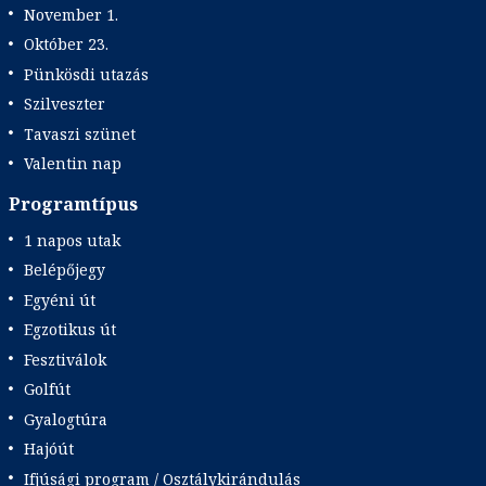
November 1.
Október 23.
Pünkösdi utazás
Szilveszter
Tavaszi szünet
Valentin nap
Programtípus
1 napos utak
Belépőjegy
Egyéni út
Egzotikus út
Fesztiválok
Golfút
Gyalogtúra
Hajóút
Ifjúsági program / Osztálykirándulás