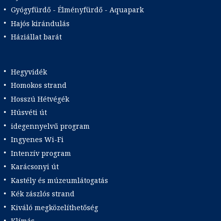
Gyógyfürdő - Élményfürdő - Aquapark
Hajós kirándulás
Háziállat barát
Hegyvidék
Homokos strand
Hosszú Hétvégék
Húsvéti út
idegennyelvű program
Ingyenes Wi-Fi
Intenzív program
Karácsonyi út
Kastély és múzeumlátogatás
Kék zászlós strand
Kiváló megközelíthetőség
Klímás