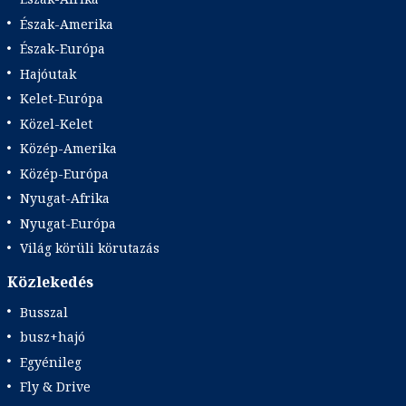
Észak-Amerika
Észak-Európa
Hajóutak
Kelet-Európa
Közel-Kelet
Közép-Amerika
Közép-Európa
Nyugat-Afrika
Nyugat-Európa
Világ körüli körutazás
Közlekedés
Busszal
busz+hajó
Egyénileg
Fly & Drive