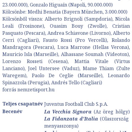
23.000.000), Gonzalo Higuaín (Napoli, 90.000.000)
Kölcsönbe: Medhi Benatia (Bayern München, 3.000.000)
Kölcsönből vissza: Alberto Brignoli (Sampdoria), Nicola
Leali (Frosinone), Ouasim Bouy (Zwolle), Cristian
Pasquato (Pescara), Andrea Schiavone (Livorno), Alberto
Cerri (Cagliari), Fausto Rossi (Pro Vercelli), Rolando
Mandragora (Pescara), Luca Marrone (Hellas Verona),
Mauricio Isla (Marseille), Alhassane Soumah (Videoton),
Lorenzo Rosseti (Cesena), Mattia Vitale (Virtus
Lanciano), Joel Untersee (Vaduz), Mame Thiam (Zulte
Waregem), Paolo De Ceglie (Marseille), Leonardo
Spinazzola (Perugia), Andrés Tello (Cagliari)
forrás nemzetisport.hu
Teljes csapatnév
Juventus Football Club S.p.A.
Becenév
La Vecchia Signora
(Az öreg hölgy)
La Fidanzata d'Italia
(Olaszország
menyasszonya)