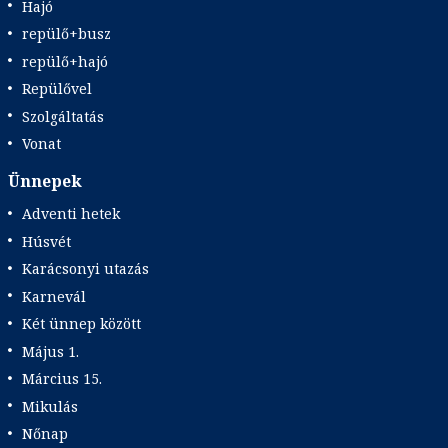
Hajó
repülő+busz
repülő+hajó
Repülővel
Szolgáltatás
Vonat
Ünnepek
Adventi hetek
Húsvét
Karácsonyi utazás
Karnevál
Két ünnep között
Május 1.
Március 15.
Mikulás
Nőnap