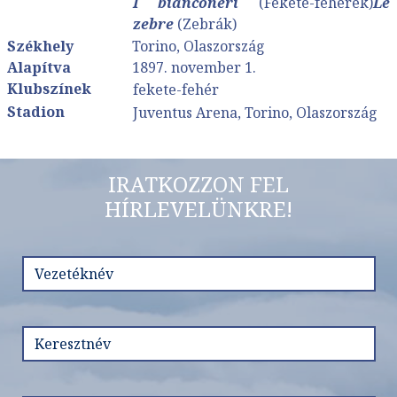
I bianconeri
(Fekete-fehérek)
Le
zebre
(Zebrák)
Székhely
Torino, Olaszország
Alapítva
1897. november 1.
Klubszínek
fekete-fehér
Stadion
Juventus Arena
, Torino, Olaszország
IRATKOZZON FEL
HÍRLEVELÜNKRE!