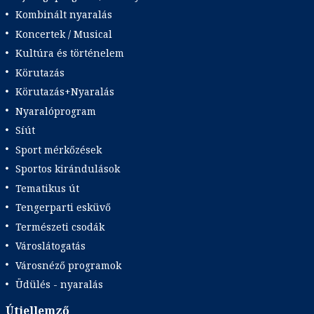
Kombinált nyaralás
Koncertek / Musical
Kultúra és történelem
Körutazás
Körutazás+Nyaralás
Nyaralóprogram
Síút
Sport mérkőzések
Sportos kirándulások
Tematikus út
Tengerparti esküvő
Természeti csodák
Városlátogatás
Városnéző programok
Üdülés - nyaralás
Útjellemző