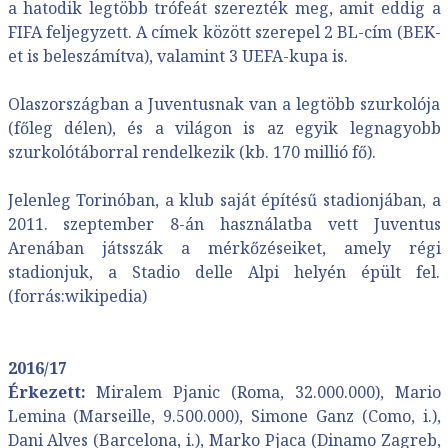
a hatodik legtöbb trófeát szerezték meg, amit eddig a
FIFA feljegyzett. A címek között szerepel 2 BL-cím (BEK-
et is beleszámítva), valamint 3 UEFA-kupa is.
Olaszországban a Juventusnak van a legtöbb szurkolója
(főleg délen), és a világon is az egyik legnagyobb
szurkolótáborral rendelkezik (kb. 170 millió fő).
Jelenleg Torinóban, a klub saját építésű stadionjában, a
2011. szeptember 8-án használatba vett
Juventus
Arenában
játsszák a mérkőzéseiket, amely régi
stadionjuk, a Stadio delle Alpi helyén épült fel.
(forrás:wikipedia)
2016/17
Érkezett:
Miralem Pjanic (Roma, 32.000.000), Mario
Lemina (Marseille, 9.500.000), Simone Ganz (Como, i.),
Dani Alves (Barcelona, i.), Marko Pjaca (Dinamo Zagreb,