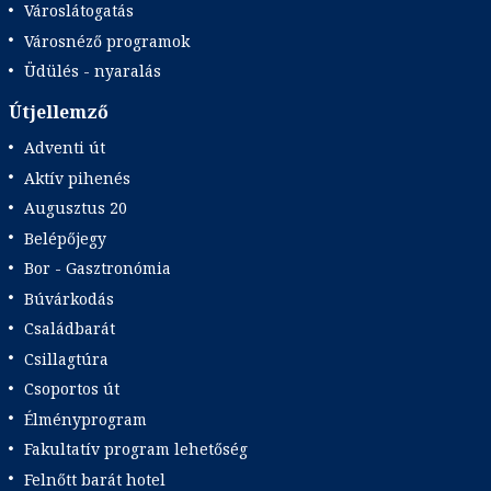
Városlátogatás
Városnéző programok
Üdülés - nyaralás
Útjellemző
Adventi út
Aktív pihenés
Augusztus 20
Belépőjegy
Bor - Gasztronómia
Búvárkodás
Családbarát
Csillagtúra
Csoportos út
Élményprogram
Fakultatív program lehetőség
Felnőtt barát hotel