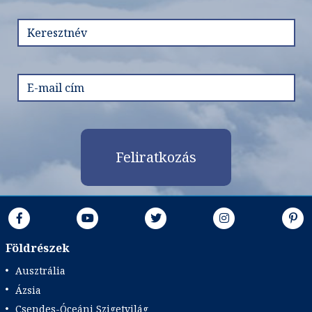
Feliratkozás
Földrészek
Ausztrália
Ázsia
Csendes-Óceáni Szigetvilág