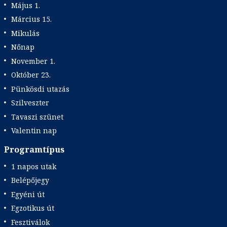
Május 1.
Március 15.
Mikulás
Nőnap
November 1.
Október 23.
Pünkösdi utazás
Szilveszter
Tavaszi szünet
Valentin nap
Programtípus
1 napos utak
Belépőjegy
Egyéni út
Egzotikus út
Fesztiválok