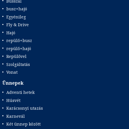
Busszal
busz+hajó
Egyénileg
Fly & Drive
Hajó
repülő+busz
repülő+hajó
Repülővel
Szolgáltatás
Vonat
Ünnepek
Adventi hetek
Húsvét
Karácsonyi utazás
Karnevál
Két ünnep között