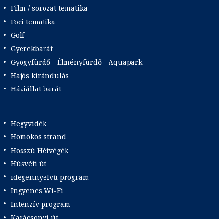
Film / sorozat tematika
Foci tematika
Golf
Gyerekbarát
Gyógyfürdő - Élményfürdő - Aquapark
Hajós kirándulás
Háziállat barát
Hegyvidék
Homokos strand
Hosszú Hétvégék
Húsvéti út
idegennyelvű program
Ingyenes Wi-Fi
Intenzív program
Karácsonyi út