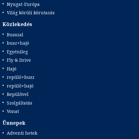
Nyugat-Európa
Világ körüli körutazás
Közlekedés
Busszal
busz+hajó
Egyénileg
Fly & Drive
Hajó
repülő+busz
repülő+hajó
Repülővel
Szolgáltatás
Vonat
Ünnepek
Adventi hetek