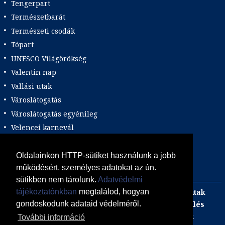
Tengerpart
Természetbarát
Természeti csodák
Tópart
UNESCO Világörökség
Valentin nap
Vallási utak
Városlátogatás
Városlátogatás egyénileg
Velencei karnevál
Vidéki felszállással
Wellness
Oldalainkon HTTP-sütiket használunk a jobb
működésért, személyes adatokat az ún.
Zene tematika
sütikben nem tárolunk.
Adatvédelmi
Adults only
Incentive
Szilveszteri egzotikus utak
tájékoztatónkban
megtalálod, hogyan
Adventi utak
focijegy + szállás
Kombinált üdülés
gondoskodunk adataid védelméről.
Akciós Egzotikum
Gasztro utak
Luxushotelek
További információ