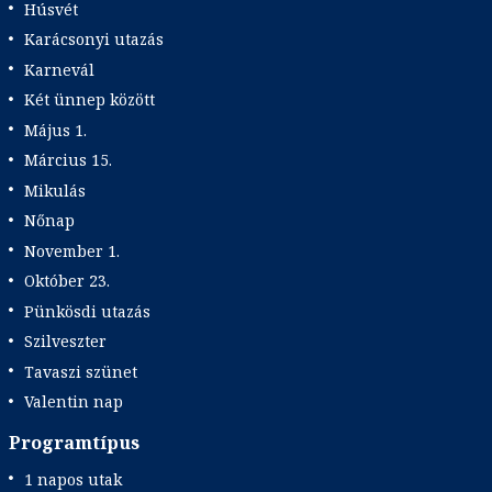
Húsvét
Karácsonyi utazás
Karnevál
Két ünnep között
Május 1.
Március 15.
Mikulás
Nőnap
November 1.
Október 23.
Pünkösdi utazás
Szilveszter
Tavaszi szünet
Valentin nap
Programtípus
1 napos utak