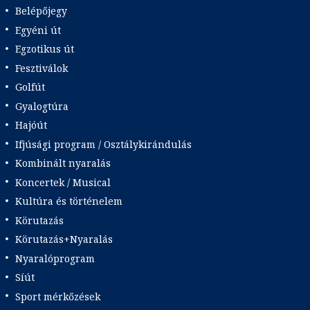
Belépőjegy
Egyéni út
Egzotikus út
Fesztiválok
Golfút
Gyalogtúra
Hajóút
Ifjúsági program / Osztálykirándulás
Kombinált nyaralás
Koncertek / Musical
Kultúra és történelem
Körutazás
Körutazás+Nyaralás
Nyaralóprogram
Síút
Sport mérkőzések