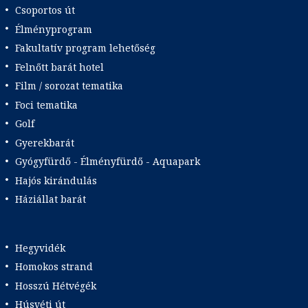
Csoportos út
Élményprogram
Fakultatív program lehetőség
Felnőtt barát hotel
Film / sorozat tematika
Foci tematika
Golf
Gyerekbarát
Gyógyfürdő - Élményfürdő - Aquapark
Hajós kirándulás
Háziállat barát
Hegyvidék
Homokos strand
Hosszú Hétvégék
Húsvéti út