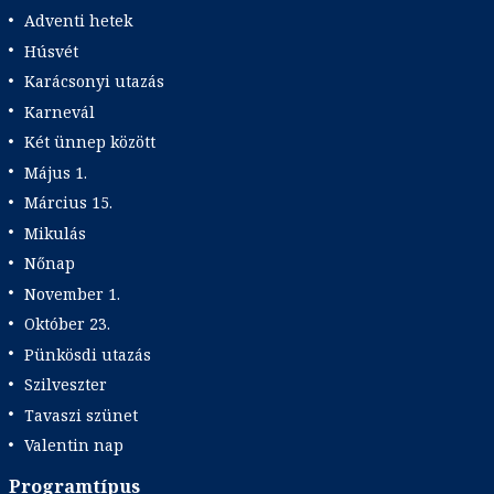
Adventi hetek
Húsvét
Karácsonyi utazás
Karnevál
Két ünnep között
Május 1.
Március 15.
Mikulás
Nőnap
November 1.
Október 23.
Pünkösdi utazás
Szilveszter
Tavaszi szünet
Valentin nap
Programtípus