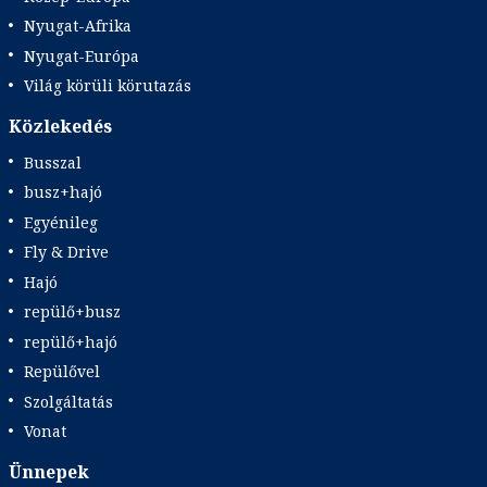
Nyugat-Afrika
Nyugat-Európa
Világ körüli körutazás
Közlekedés
Busszal
busz+hajó
Egyénileg
Fly & Drive
Hajó
repülő+busz
repülő+hajó
Repülővel
Szolgáltatás
Vonat
Ünnepek