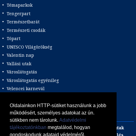
Témaparkok
Tengerpart
Természetbarát
Természeti csodák
Tópart
UNESCO Világörökség
Valentin nap
Vallási utak
Városlátogatás
Városlátogatás egyénileg
Velencei karnevál
Vidéki felszállással
Wellness
Oldalainkon HTTP-sütiket használunk a jobb
működésért, személyes adatokat az ún.
Zene tematika
sütikben nem tárolunk.
Adatvédelmi
Adults only
Incentive
Szilveszteri egzotikus utak
tájékoztatónkban
megtalálod, hogyan
Adventi utak
focijegy + szállás
Kombinált üdülés
gondoskodunk adataid védelméről.