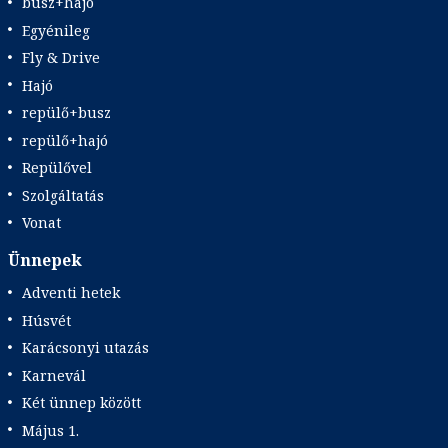
busz+hajó
Egyénileg
Fly & Drive
Hajó
repülő+busz
repülő+hajó
Repülővel
Szolgáltatás
Vonat
Ünnepek
Adventi hetek
Húsvét
Karácsonyi utazás
Karnevál
Két ünnep között
Május 1.