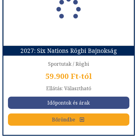
2027: Six Nations Rögbi Bajnokság
Sportutak / Rögbi
59.900 Ft-tól
Ellátás: Választható
Időpontok és árak
Bőröndbe