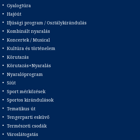
Gyalogtúra
Hajóút
Ifjúsági program / Osztálykirándulás
Kombinált nyaralás
Koncertek / Musical
Kultúra és történelem
Körutazás
Körutazás+Nyaralás
Nyaralóprogram
Síút
Sport mérkőzések
Sportos kirándulások
Tematikus út
Tengerparti esküvő
Természeti csodák
Városlátogatás