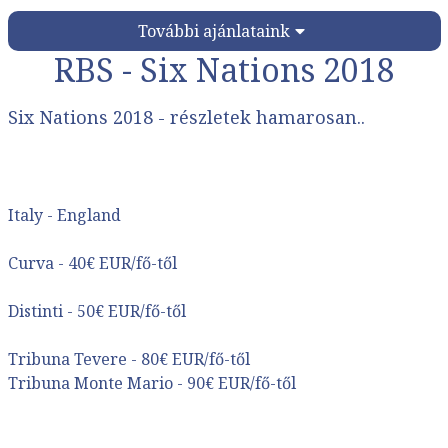
2027: Six Nations Rögbi Bajnokság
További ajánlataink
RBS - Six Nations 2018
Ország:
Sportutak
Város:
Six Nations 2018 - részletek hamarosan..
Utazás módja:
Egyénileg
Ellátás:
Választható
Szálláskategória:
Program szerint
Szobatípus:
két ágyas szoba
Időtartam:
1 nap
Italy - England
Curva - 40€ EUR/fő-től
Időpont: 2027-02-05 | 1 nap
Distinti - 50€ EUR/fő-től
Tribuna Tevere - 80€ EUR/fő-től
már 59.900 Ft-tól
Tribuna Monte Mario - 90€ EUR/fő-től
Időpontok és árak