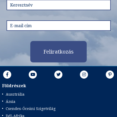
Feliratkozás
Földrészek
Ausztrália
Ázsia
Csendes-Óceáni Szigetvilág
Dél-Afrika