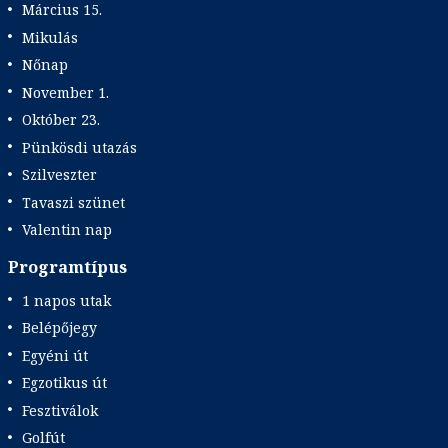
Március 15.
Mikulás
Nőnap
November 1.
Október 23.
Pünkösdi utazás
Szilveszter
Tavaszi szünet
Valentin nap
Programtípus
1 napos utak
Belépőjegy
Egyéni út
Egzotikus út
Fesztiválok
Golfút