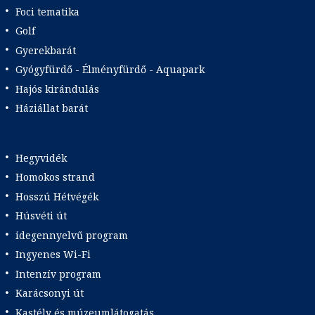
Foci tematika
Golf
Gyerekbarát
Gyógyfürdő - Élményfürdő - Aquapark
Hajós kirándulás
Háziállat barát
Hegyvidék
Homokos strand
Hosszú Hétvégék
Húsvéti út
idegennyelvű program
Ingyenes Wi-Fi
Intenzív program
Karácsonyi út
Kastély és múzeumlátogatás