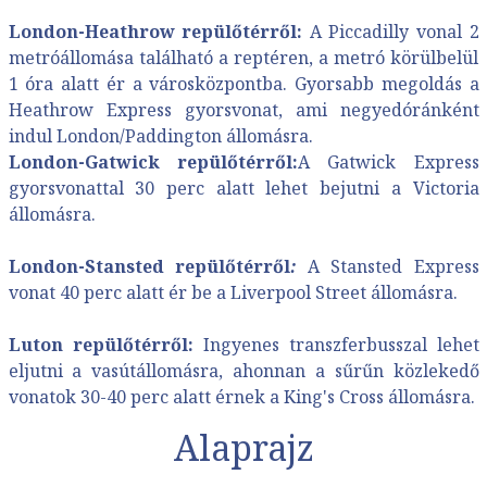
London-Heathrow repülőtérről:
A Piccadilly vonal 2
metróállomása található a reptéren, a metró körülbelül
1 óra alatt ér a városközpontba. Gyorsabb megoldás a
Heathrow Express gyorsvonat, ami negyedóránként
indul London/Paddington állomásra.
London-Gatwick repülőtérről:
A Gatwick Express
gyorsvonattal 30 perc alatt lehet bejutni a Victoria
állomásra.
London-Stansted repülőtérről
:
A Stansted Express
vonat 40 perc alatt ér be a Liverpool Street állomásra.
Luton repülőtérről:
Ingyenes transzferbusszal lehet
eljutni a vasútállomásra, ahonnan a sűrűn közlekedő
vonatok 30-40 perc alatt érnek a King's Cross állomásra.
Alaprajz