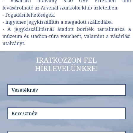
- Vásárlási utalvány 5.00 GBP értékben ami
levásárolható az Arsenál szurkolói klub üzleteiben.
- Fogadási lehetőségek.
- ingyenes jegykiszállítás a megadott szállodába.
- A jegykiszállításnál átadott boríték tartalmazza a
múzeum és stadion-túra vouchert, valamint a vásárlási
utalványt.
IRATKOZZON FEL
HÍRLEVELÜNKRE!