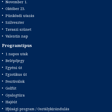
November 1.
Október 23.
Pünkösdi utazás
Szilveszter
Tavaszi szünet
Valentin nap
Programtípus
1 napos utak
Belépőjegy
Egyéni út
Egzotikus út
Fesztiválok
Golfút
Gyalogtúra
Hajóút
Ifjúsági program / Osztálykirándulás