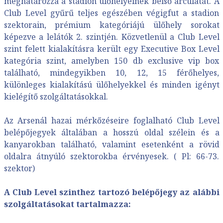
meghatározza a stadion ülőhelyeinek belső arculatát. A
Club Level gyűrű teljes egészében végigfut a stadion
szektorain, prémium kategóriájú ülőhely sorokat
képezve a lelátók 2. szintjén. Közvetlenül a Club Level
szint felett kialakításra került egy Executive Box Level
kategória szint, amelyben 150 db exclusive vip box
található, mindegyikben 10, 12, 15 férőhelyes,
különleges kialakítású ülőhelyekkel és minden igényt
kielégítő szolgáltatásokkal.
Az Arsenál hazai mérkőzéseire foglalható Club Level
belépőjegyek általában a hosszú oldal szélein és a
kanyarokban található, valamint esetenként a rövid
oldalra átnyúló szektorokba érvényesek. ( Pl: 66-73.
szektor)
A Club Level szinthez tartozó belépőjegy az alábbi
szolgáltatásokat tartalmazza: