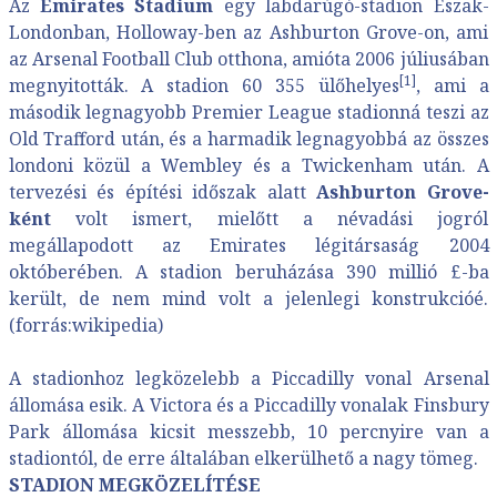
Az
Emirates Stadium
egy labdarúgó-stadion Észak-
Londonban, Holloway-ben az Ashburton Grove-on, ami
az
Arsenal Football Club
otthona, amióta 2006 júliusában
[1]
megnyitották. A stadion 60 355 ülőhelyes
, ami a
második legnagyobb Premier League stadionná teszi az
Old Trafford után, és a harmadik legnagyobbá az összes
londoni közül a Wembley és a Twickenham után. A
tervezési és építési időszak alatt
Ashburton Grove-
ként
volt ismert, mielőtt a névadási jogról
megállapodott az Emirates légitársaság 2004
októberében. A stadion beruházása 390 millió £-ba
került, de nem mind volt a jelenlegi konstrukcióé.
(forrás:wikipedia)
A stadionhoz legközelebb a Piccadilly vonal Arsenal
állomása esik. A Victora és a Piccadilly vonalak Finsbury
Park állomása kicsit messzebb, 10 percnyire van a
stadiontól, de erre általában elkerülhető a nagy tömeg.
STADION MEGKÖZELÍTÉSE