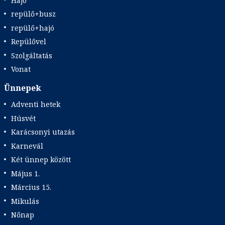
Hajó
repülő+busz
repülő+hajó
Repülővel
Szolgáltatás
Vonat
Ünnepek
Adventi hetek
Húsvét
Karácsonyi utazás
Karnevál
Két ünnep között
Május 1.
Március 15.
Mikulás
Nőnap