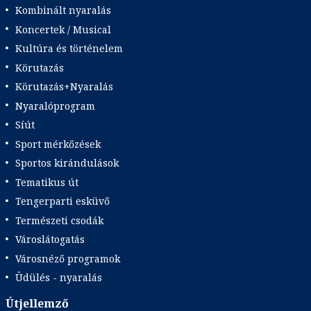
Kombinált nyaralás
Koncertek / Musical
Kultúra és történelem
Körutazás
Körutazás+Nyaralás
Nyaralóprogram
Síút
Sport mérkőzések
Sportos kirándulások
Tematikus út
Tengerparti esküvő
Természeti csodák
Városlátogatás
Városnéző programok
Üdülés - nyaralás
Útjellemző