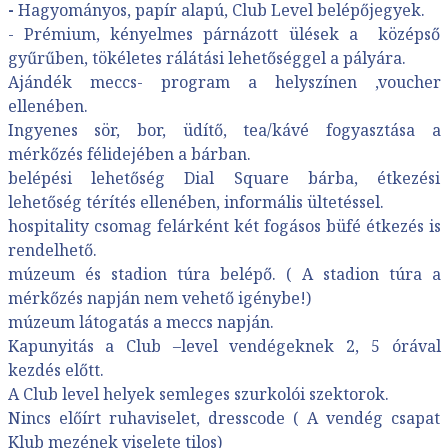
-
Hagyományos, papír alapú, Club Level belépőjegyek.
- Prémium, kényelmes párnázott ülések a középső
gyűrűben, tökéletes rálátási lehetőséggel a pályára.
Ajándék meccs- program a helyszínen ,voucher
ellenében.
Ingyenes sör, bor, üdítő, tea/kávé fogyasztása a
mérkőzés félidejében a bárban.
belépési lehetőség Dial Square bárba, étkezési
lehetőség térítés ellenében, informális ültetéssel.
hospitality csomag felárként két fogásos büfé étkezés is
rendelhető.
múzeum és stadion túra belépő. ( A stadion túra a
mérkőzés napján nem vehető igénybe!)
múzeum látogatás a meccs napján.
Kapunyitás a Club –level vendégeknek 2, 5 órával
kezdés előtt.
A Club level helyek semleges szurkolói szektorok.
Nincs előírt ruhaviselet, dresscode ( A vendég csapat
Klub mezének viselete tilos)