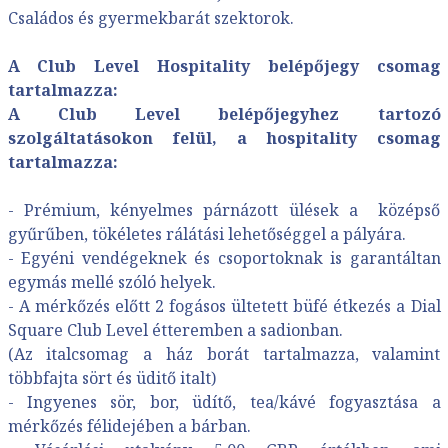
Családos és gyermekbarát szektorok.
A Club Level Hospitality belépőjegy csomag
tartalmazza:
A Club Level belépőjegyhez tartozó
szolgáltatásokon felül, a hospitality csomag
tartalmazza:
- Prémium, kényelmes párnázott ülések a középső
gyűrűben, tökéletes rálátási lehetőséggel a pályára.
- Egyéni vendégeknek és csoportoknak is garantáltan
egymás mellé szóló helyek.
- A mérkőzés előtt 2 fogásos ültetett büfé étkezés a Dial
Square Club Level étteremben a sadionban.
(Az italcsomag a ház borát tartalmazza, valamint
többfajta sört és üditő italt)
- Ingyenes sör, bor, üdítő, tea/kávé fogyasztása a
mérkőzés félidejében a bárban.