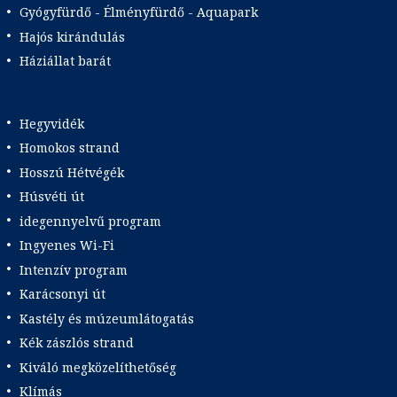
Gyógyfürdő - Élményfürdő - Aquapark
Hajós kirándulás
Háziállat barát
Hegyvidék
Homokos strand
Hosszú Hétvégék
Húsvéti út
idegennyelvű program
Ingyenes Wi-Fi
Intenzív program
Karácsonyi út
Kastély és múzeumlátogatás
Kék zászlós strand
Kiváló megközelíthetőség
Klímás