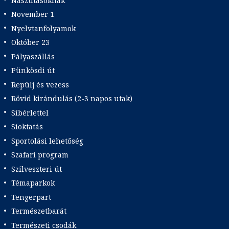
Nászutasoknak
November 1
Nyelvtanfolyamok
Október 23
Pályaszállás
Pünkösdi út
Repülj és vezess
Rövid kirándulás (2-3 napos utak)
Síbérlettel
Síoktatás
Sportolási lehetőség
Szafari program
Szilveszteri út
Témaparkok
Tengerpart
Természetbarát
Természeti csodák