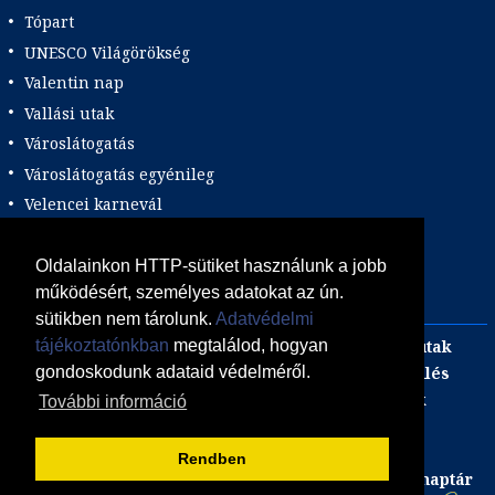
Tópart
UNESCO Világörökség
Valentin nap
Vallási utak
Városlátogatás
Városlátogatás egyénileg
Velencei karnevál
Vidéki felszállással
Wellness
Oldalainkon HTTP-sütiket használunk a jobb
működésért, személyes adatokat az ún.
Zene tematika
sütikben nem tárolunk.
Adatvédelmi
Adults only
Incentive
Szilveszteri egzotikus utak
tájékoztatónkban
megtalálod, hogyan
Adventi utak
focijegy + szállás
Kombinált üdülés
gondoskodunk adataid védelméről.
Akciós Egzotikum
Gasztro utak
Luxushotelek
További információ
ÁSZF
Adatvédelmi Tájékoztató
Süti (cookie) tájékoztató
Rendben
Együttműködő állás portálunk
Utazás, nyaralás naptár