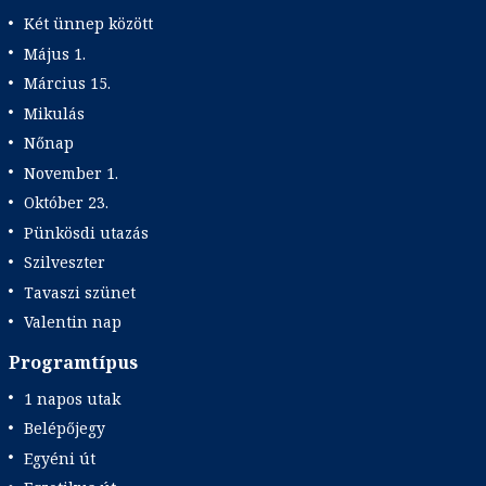
Két ünnep között
Május 1.
Március 15.
Mikulás
Nőnap
November 1.
Október 23.
Pünkösdi utazás
Szilveszter
Tavaszi szünet
Valentin nap
Programtípus
1 napos utak
Belépőjegy
Egyéni út