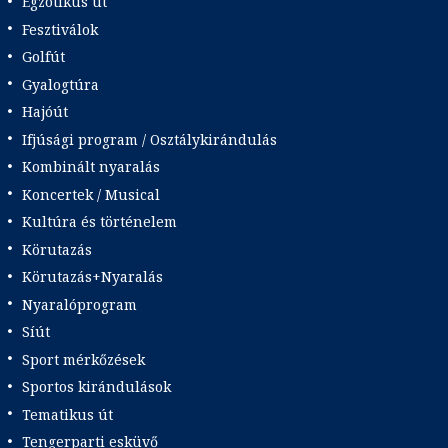
Egzotikus út
Fesztiválok
Golfút
Gyalogtúra
Hajóút
Ifjúsági program / Osztálykirándulás
Kombinált nyaralás
Koncertek / Musical
Kultúra és történelem
Körutazás
Körutazás+Nyaralás
Nyaralóprogram
Síút
Sport mérkőzések
Sportos kirándulások
Tematikus út
Tengerparti esküvő