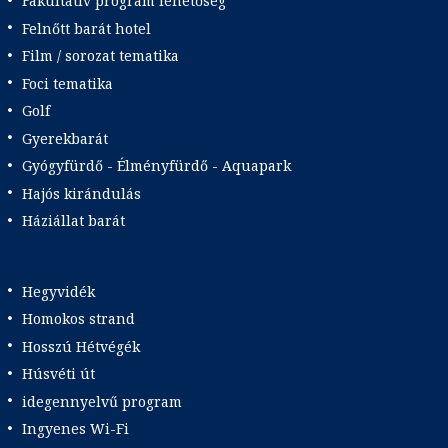
Fakultatív program lehetőség
Felnőtt barát hotel
Film / sorozat tematika
Foci tematika
Golf
Gyerekbarát
Gyógyfürdő - Élményfürdő - Aquapark
Hajós kirándulás
Háziállat barát
Hegyvidék
Homokos strand
Hosszú Hétvégék
Húsvéti út
idegennyelvű program
Ingyenes Wi-Fi