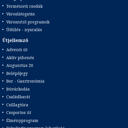
Természeti csodák
Városlátogatás
Városnéző programok
Üdülés - nyaralás
Útjellemző
Adventi út
Aktív pihenés
Augusztus 20
Belépőjegy
Bor - Gasztronómia
Búvárkodás
Családbarát
Csillagtúra
Csoportos út
Élményprogram