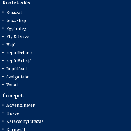
Közlekedés
Busszal
busz+hajó
Egyénileg
Fly & Drive
Hajó
repülő+busz
repülő+hajó
Repülővel
Szolgáltatás
Vonat
Ünnepek
Adventi hetek
Húsvét
Karácsonyi utazás
Karnevál