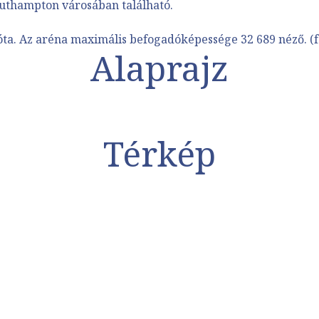
uthampton városában található.
óta. Az aréna maximális befogadóképessége 32 689 néző. (f
Alaprajz
Térkép