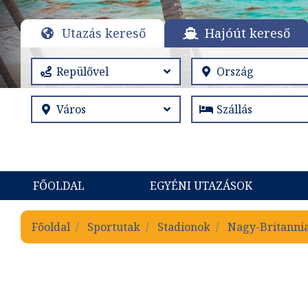
Utazás kereső
Hajóút kereső
FŐOLDAL
EGYÉNI UTAZÁSOK
Főoldal
Sportutak
Stadionok
Nagy-Britannia