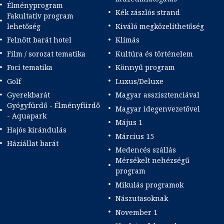
Élményprogram
Kék zászlós strand
Fakultatív program
lehetőség
Kiváló megközelíthetőség
Felnőtt barát hotel
Klímás
Film / sorozat tematika
Kultúra és történelem
Foci tematika
Könnyű program
Golf
Luxus/Deluxe
Gyerekbarát
Magyar asszisztenciával
Gyógyfürdő - Élményfürdő
Magyar idegenvezetővel
- Aquapark
Május 1
Hajós kirándulás
Március 15
Háziállat barát
Medencés szállás
Mérsékelt nehézségű
program
Mikulás programok
Nászutasoknak
November 1