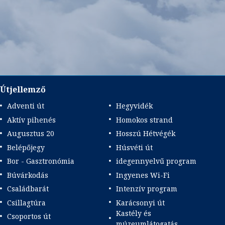
Útjellemző
Adventi út
Hegyvidék
Aktív pihenés
Homokos strand
Augusztus 20
Hosszú Hétvégék
Belépőjegy
Húsvéti út
Bor - Gasztronómia
idegennyelvű program
Búvárkodás
Ingyenes Wi-Fi
Családbarát
Intenzív program
Csillagtúra
Karácsonyi út
Kastély és
Csoportos út
múzeumlátogatás