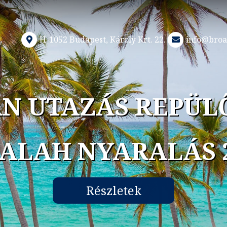
H-1052 Budapest, Károly Krt. 22.
info@broa
N UTAZÁS REPÜL
ALAH NYARALÁS 
Részletek