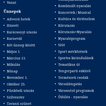
Vonat
Kombinált nyaralás
Ünnepek
Koncertek / Musical
Kultúra és történelem
Adventi hetek
Körutazás
Húsvét
Körutazás+Nyaralás
Karácsonyi utazás
Nyaralóprogram
Karnevál
Síút
Két ünnep között
Sport mérkőzések
Május 1.
Sportos kirándulások
Március 15.
Tematikus út
Mikulás
Tengerparti esküvő
Nőnap
Természeti csodák
November 1.
Városlátogatás
Október 23.
Városnéző programok
Pünkösdi utazás
Üdülés - nyaralás
Szilveszter
Tavaszi szünet