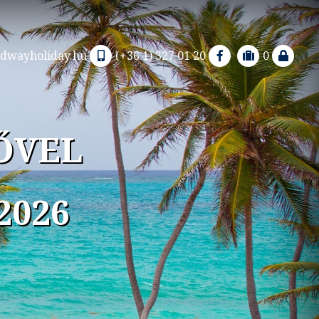
dwayholiday.hu
(+36 1) 327 01 20
0
ŐVEL
2026