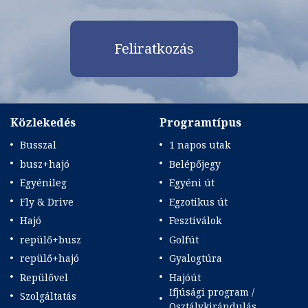
Feliratkozás
Közlekedés
Programtípus
Busszal
1 napos utak
busz+hajó
Belépőjegy
Egyénileg
Egyéni út
Fly & Drive
Egzotikus út
Hajó
Fesztiválok
repülő+busz
Golfút
repülő+hajó
Gyalogtúra
Repülővel
Hajóút
Ifjúsági program /
Szolgáltatás
Osztálykirándulás