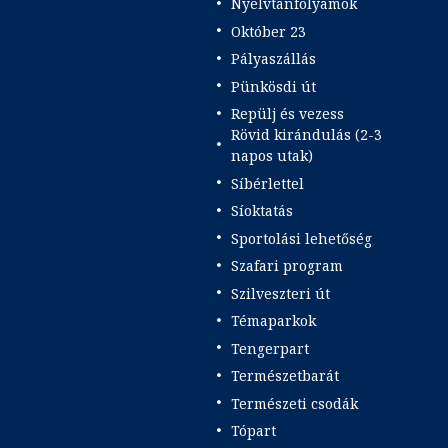
Nyelvtanfolyamok
Október 23
Pályaszállás
Pünkösdi út
Repülj és vezess
Rövid kirándulás (2-3
napos utak)
Síbérlettel
Síoktatás
Sportolási lehetőség
Szafari program
Szilveszteri út
Témaparkok
Tengerpart
Természetbarát
Természeti csodák
Tópart