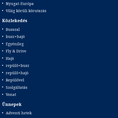
Nyugat-Európa
Világ körüli körutazás
Közlekedés
Busszal
busz+hajó
Egyénileg
Fly & Drive
Hajó
repülő+busz
repülő+hajó
Repülővel
Szolgáltatás
Vonat
Ünnepek
Adventi hetek