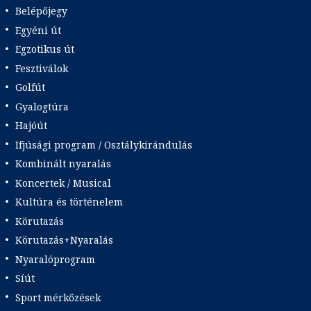
Belépőjegy
Egyéni út
Egzotikus út
Fesztiválok
Golfút
Gyalogtúra
Hajóút
Ifjúsági program / Osztálykirándulás
Kombinált nyaralás
Koncertek / Musical
Kultúra és történelem
Körutazás
Körutazás+Nyaralás
Nyaralóprogram
Síút
Sport mérkőzések