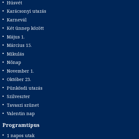
Húsvét
Karácsonyi utazás
Karnevál
Két ünnep között
Május 1.
Március 15.
Mikulás
Nőnap
November 1.
Október 23.
Pünkösdi utazás
Szilveszter
Tavaszi szünet
Valentin nap
Programtípus
1 napos utak