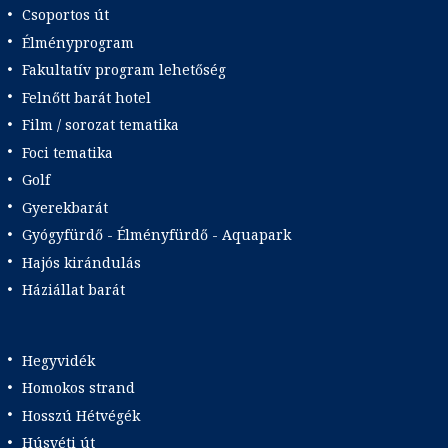
Csoportos út
Élményprogram
Fakultatív program lehetőség
Felnőtt barát hotel
Film / sorozat tematika
Foci tematika
Golf
Gyerekbarát
Gyógyfürdő - Élményfürdő - Aquapark
Hajós kirándulás
Háziállat barát
Hegyvidék
Homokos strand
Hosszú Hétvégék
Húsvéti út