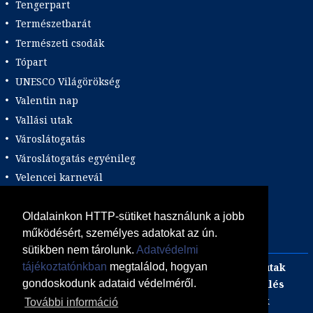
Tengerpart
Természetbarát
Természeti csodák
Tópart
UNESCO Világörökség
Valentin nap
Vallási utak
Városlátogatás
Városlátogatás egyénileg
Velencei karnevál
Vidéki felszállással
Wellness
Oldalainkon HTTP-sütiket használunk a jobb
működésért, személyes adatokat az ún.
Zene tematika
sütikben nem tárolunk.
Adatvédelmi
Adults only
Incentive
Szilveszteri egzotikus utak
tájékoztatónkban
megtalálod, hogyan
Adventi utak
focijegy + szállás
Kombinált üdülés
gondoskodunk adataid védelméről.
Akciós Egzotikum
Gasztro utak
Luxushotelek
További információ