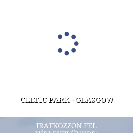
CELTIC PARK - GLASGOW
IRATKOZZON FEL